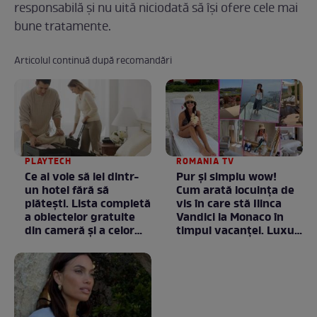
responsabilă și nu uită niciodată să își ofere cele mai
bune tratamente.
Articolul continuă după recomandări
PLAYTECH
ROMANIA TV
Ce ai voie să iei dintr-
Pur și simplu wow!
un hotel fără să
Cum arată locuința de
plătești. Lista completă
vis în care stă Ilinca
a obiectelor gratuite
Vandici la Monaco în
din cameră și a celor
timpul vacanței. Luxul
care rămân
e în starea lui pură.
proprietatea unității
Totul arată ca în filme!
/ GALERIE FOTO