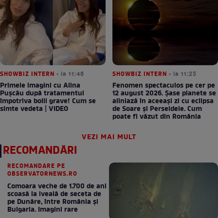
SHOWBIZ INTERN
• la 11:46
SHOWBIZ INTERN
• la 11:25
Primele imagini cu Alina
Fenomen spectaculos pe cer pe
Pușcău după tratamentul
12 august 2026. Șase planete se
împotriva bolii grave! Cum se
aliniază în aceeași zi cu eclipsa
simte vedeta | VIDEO
de Soare și Perseidele. Cum
poate fi văzut din România
VEZI MAI MULT
RECOMANDĂRI
RECOMANDARE PE
OBSERVATORNEWS.RO
Comoara veche de 1.700 de ani
scoasă la iveală de seceta de
pe Dunăre, între România şi
Bulgaria. Imagini rare