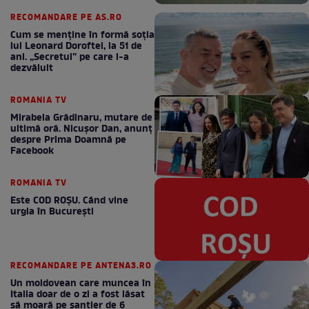
RECOMANDARE PE AS.RO
Cum se menţine în formă soţia
lui Leonard Doroftei, la 51 de
ani. „Secretul” pe care l-a
dezvăluit
ROMANIA TV
Mirabela Grădinaru, mutare de
ultimă oră. Nicuşor Dan, anunţ
despre Prima Doamnă pe
Facebook
ROMANIA TV
Este COD ROŞU. Când vine
urgia în Bucureşti
RECOMANDARE PE ANTENA3.RO
Un moldovean care muncea în
Italia doar de o zi a fost lăsat
să moară pe şantier de 6