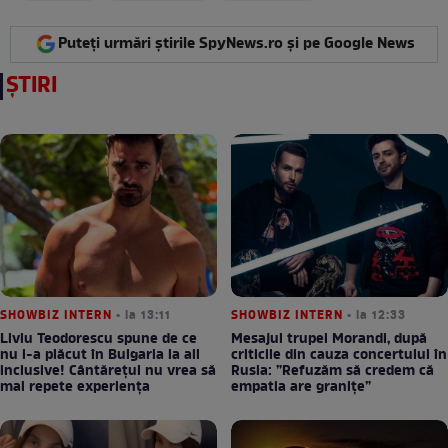
Puteți urmări știrile SpyNews.ro și pe Google News
ȘTIRI
SHOWBIZ INTERN
• la 13:11
SHOWBIZ INTERN
• la 12:33
Liviu Teodorescu spune de ce
Mesajul trupei Morandi, după
nu i-a plăcut în Bulgaria la all
criticile din cauza concertului în
inclusive! Cântărețul nu vrea să
Rusia: ”Refuzăm să credem că
mai repete experiența
empatia are granițe”