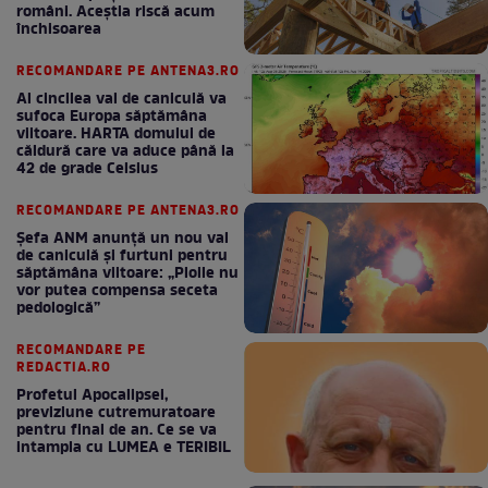
români. Aceștia riscă acum
închisoarea
RECOMANDARE PE ANTENA3.RO
Al cincilea val de caniculă va
sufoca Europa săptămâna
viitoare. HARTA domului de
căldură care va aduce până la
42 de grade Celsius
RECOMANDARE PE ANTENA3.RO
Șefa ANM anunță un nou val
de caniculă și furtuni pentru
săptămâna viitoare: „Ploile nu
vor putea compensa seceta
pedologică”
RECOMANDARE PE
REDACTIA.RO
Profetul Apocalipsei,
previziune cutremuratoare
pentru final de an. Ce se va
intampla cu LUMEA e TERIBIL