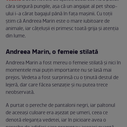
căra singură pungile, așa că un angajat al pet shop-
ului i-a cărat bagajul până în fața mașinii. Cu toții
știm că Andreea Marin este o mare iubitoare de
animale, iar cățelușii ei primesc toată grija și atenția
din lume.
Andreea Marin, o femeie stilată
Andreea Marin a fost mereu o femeie stilată și nici în
momentele mai puțin importante nu se lasă mai
prejos. Vedeta a fost surprinsă cu o ținută destul de
lejeră, dar care făcea senzație și nu putea trece
neobservată.
A purtat o pereche de pantaloni negri, iar paltonul
de aceeași culoare era așezat pe umeri, ceea ce
denotă eleganța vedetei, iar în picioare avea o