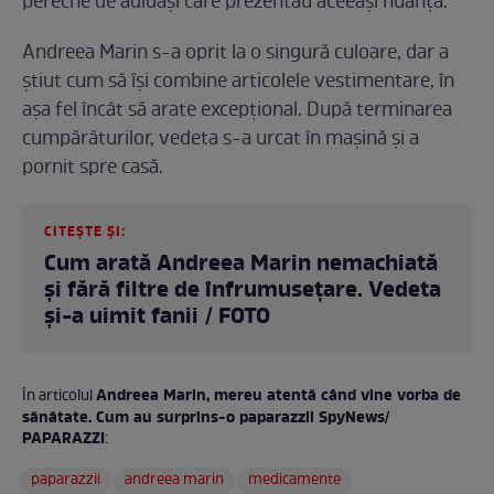
pereche de adidași care prezentau aceeași nuanță.
Andreea Marin s-a oprit la o singură culoare, dar a
știut cum să își combine articolele vestimentare, în
așa fel încât să arate excepțional. După terminarea
cumpărăturilor, vedeta s-a urcat în mașină și a
pornit spre casă.
CITEȘTE ȘI:
Cum arată Andreea Marin nemachiată
și fără filtre de înfrumusețare. Vedeta
și-a uimit fanii / FOTO
Andreea Marin, mereu atentă când vine vorba de
În articolul
sănătate. Cum au surprins-o paparazzii SpyNews/
PAPARAZZI
:
paparazzii
andreea marin
medicamente