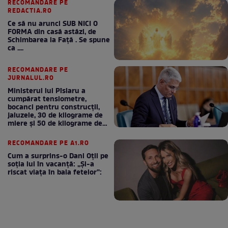
RECOMANDARE PE
REDACTIA.RO
Ce să nu arunci SUB NICI O
FORMA din casă astăzi, de
Schimbarea la Față . Se spune
ca ....
RECOMANDARE PE
JURNALUL.RO
Ministerul lui Pîslaru a
cumpărat tensiometre,
bocanci pentru construcții,
jaluzele, 30 de kilograme de
miere și 50 de kilograme de
cafea
RECOMANDARE PE A1.RO
Cum a surprins-o Dani Oțil pe
soția lui în vacanță: „Și-a
riscat viața în baia fetelor”: