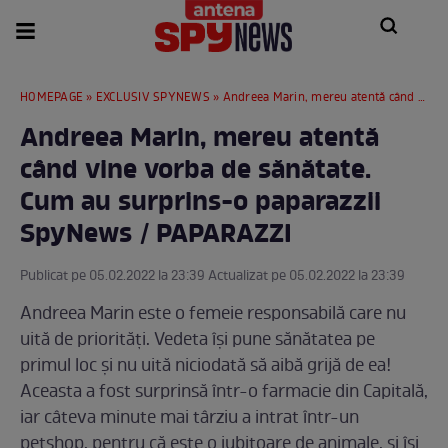
HOMEPAGE
»
EXCLUSIV SPYNEWS
» Andreea Marin, mereu atentă când vine vorba de sănătate. Cum au surprins-o paparazzii SpyNews / PAPARAZZI
Andreea Marin, mereu atentă
când vine vorba de sănătate.
Cum au surprins-o paparazzii
SpyNews / PAPARAZZI
Publicat pe 05.02.2022 la 23:39 Actualizat pe 05.02.2022 la 23:39
Andreea Marin este o femeie responsabilă care nu
uită de priorități. Vedeta își pune sănătatea pe
primul loc și nu uită niciodată să aibă grijă de ea!
Aceasta a fost surprinsă într-o farmacie din Capitală,
iar câteva minute mai târziu a intrat într-un
petshop, pentru că este o iubitoare de animale, și își