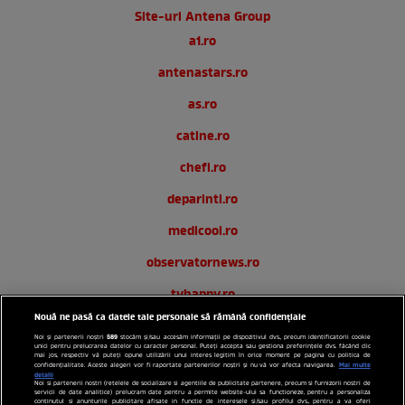
Site-uri Antena Group
a1.ro
antenastars.ro
as.ro
catine.ro
chefi.ro
deparinti.ro
medicool.ro
observatornews.ro
tvhappy.ro
Nouă ne pasă ca datele tale personale să rămână confidențiale
useit.ro
589
Noi și partenerii noștri
stocăm și/sau accesăm informații pe dispozitivul dvs., precum identificatorii cookie
unici pentru prelucrarea datelor cu caracter personal. Puteți accepta sau gestiona preferințele dvs. făcând clic
zutv.ro
mai jos, respectiv vă puteți opune utilizării unui interes legitim în orice moment pe pagina cu politica de
Mai multe
confidențialitate. Aceste alegeri vor fi raportate partenerilor noștri și nu vă vor afecta navigarea.
detalii
Noi si partenerii nostri (retelele de socializare si agentiile de publicitate partenere, precum si furnizorii nostri de
Trends AntenaPLAY
servicii de date analitice) prelucram date pentru a permite website-ului sa functioneze, pentru a personaliza
continutul si anunturile publicitare afisate in functie de interesele si/sau profilul dvs., pentru a va oferi