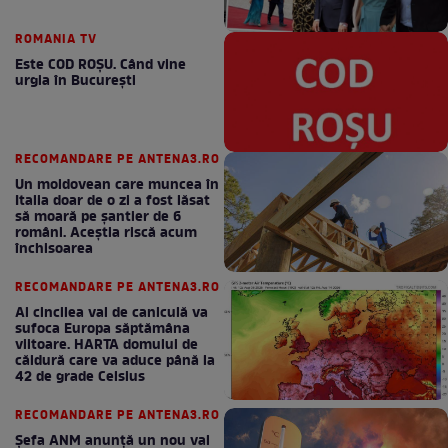
ROMANIA TV
Este COD ROŞU. Când vine
urgia în Bucureşti
RECOMANDARE PE ANTENA3.RO
Un moldovean care muncea în
Italia doar de o zi a fost lăsat
să moară pe şantier de 6
români. Aceștia riscă acum
închisoarea
RECOMANDARE PE ANTENA3.RO
Al cincilea val de caniculă va
sufoca Europa săptămâna
viitoare. HARTA domului de
căldură care va aduce până la
42 de grade Celsius
RECOMANDARE PE ANTENA3.RO
Șefa ANM anunță un nou val