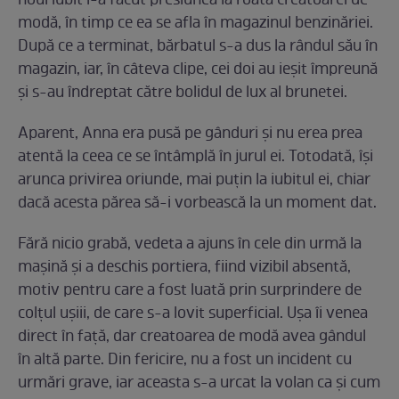
noul iubit i-a făcut presiunea la roată creatoarei de
modă, în timp ce ea se afla în magazinul benzinăriei.
După ce a terminat, bărbatul s-a dus la rândul său în
magazin, iar, în câteva clipe, cei doi au ieșit împreună
și s-au îndreptat către bolidul de lux al brunetei.
Aparent, Anna era pusă pe gânduri și nu erea prea
atentă la ceea ce se întâmplă în jurul ei. Totodată, își
arunca privirea oriunde, mai puțin la iubitul ei, chiar
dacă acesta părea să-i vorbească la un moment dat.
Fără nicio grabă, vedeta a ajuns în cele din urmă la
mașină și a deschis portiera, fiind vizibil absentă,
motiv pentru care a fost luată prin surprindere de
colțul ușiii, de care s-a lovit superficial. Ușa îi venea
direct în față, dar creatoarea de modă avea gândul
în altă parte. Din fericire, nu a fost un incident cu
urmări grave, iar aceasta s-a urcat la volan ca și cum