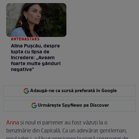
Totul arată ca în filme!
/ GALERIE FOTO
ANTENASTARS
Alina Pușcău, despre
lupta cu lipsa de
încredere: „Aveam
foarte multe gânduri
negative”
Adaugă-ne ca sursă preferată în Google
Urmărește SpyNews pe Discover
Anna
și noul ei partener au fost văzuți la o
benzinărie din Capitală. Ca un adevărat gentleman,