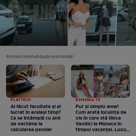
Articolul continuă după recomandări
PLAYTECH
ROMANIA TV
Ai făcut facultate și ai
Pur și simplu wow!
lucrat în același timp?
Cum arată locuința de
Ce se întâmplă cu anii
vis în care stă Ilinca
de vechime la
Vandici la Monaco în
calcularea pensiei
timpul vacanței. Luxul
e în starea lui pură.