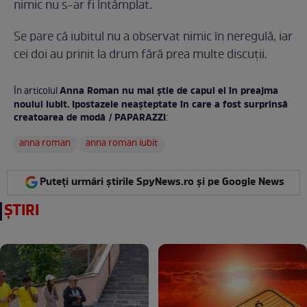
nimic nu s-ar fi întâmplat.
Se pare că iubitul nu a observat nimic în neregulă, iar
cei doi au prinit la drum fără prea multe discuții.
Anna Roman nu mai știe de capul ei în preajma
În articolul
noului iubit. Ipostazele neașteptate în care a fost surprinsă
creatoarea de modă / PAPARAZZI
:
anna roman
anna roman iubit
Puteți urmări știrile SpyNews.ro și pe Google News
ȘTIRI