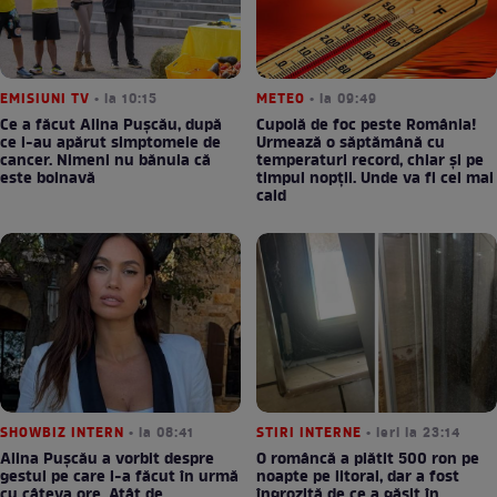
EMISIUNI TV
• la 10:15
METEO
• la 09:49
Ce a făcut Alina Pușcău, după
Cupolă de foc peste România!
ce i-au apărut simptomele de
Urmează o săptămână cu
cancer. Nimeni nu bănuia că
temperaturi record, chiar și pe
este bolnavă
timpul nopții. Unde va fi cel mai
cald
SHOWBIZ INTERN
• la 08:41
STIRI INTERNE
• ieri la 23:14
Alina Pușcău a vorbit despre
O româncă a plătit 500 ron pe
gestul pe care l-a făcut în urmă
noapte pe litoral, dar a fost
cu câteva ore. Atât de
îngrozită de ce a găsit în