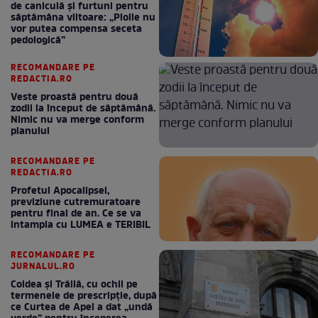
de caniculă și furtuni pentru
săptămâna viitoare: „Ploile nu
vor putea compensa seceta
pedologică”
RECOMANDARE PE
REDACTIA.RO
Veste proastă pentru două
zodii la început de săptămână.
Nimic nu va merge conform
planului
RECOMANDARE PE
REDACTIA.RO
Profetul Apocalipsei,
previziune cutremuratoare
pentru final de an. Ce se va
intampla cu LUMEA e TERIBIL
RECOMANDARE PE
JURNALUL.RO
Coldea și Trăilă, cu ochii pe
termenele de prescripție, după
ce Curtea de Apel a dat „undă