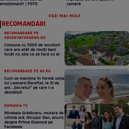
emoționant! | FOTO
cameră
VEZI MAI MULT
RECOMANDĂRI
RECOMANDARE PE
OBSERVATORNEWS.RO
Comuna cu 7.000 de locuitori
care are atât de mulți bani
încât nu știe ce să facă cu ei
RECOMANDARE PE AS.RO
Cum se menţine în formă soţia
lui Leonard Doroftei, la 51 de
ani. „Secretul” pe care l-a
dezvăluit
ROMANIA TV
Mirabela Grădinaru, mutare de
ultimă oră. Nicuşor Dan, anunţ
despre Prima Doamnă pe
Facebook