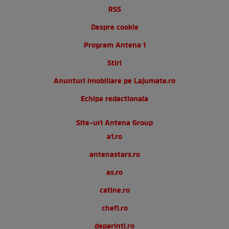
RSS
Despre cookie
Program Antena 1
Stiri
Anunturi imobiliare pe Lajumate.ro
Echipa redactionala
Site-uri Antena Group
a1.ro
antenastars.ro
as.ro
catine.ro
chefi.ro
deparinti.ro