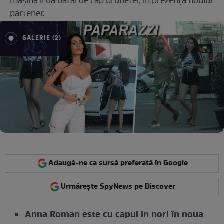
mașină îi dă bătăi de cap brunetei, în prezența noului
partener.
GALERIE (2)
Adaugă-ne ca sursă preferată în Google
Urmărește SpyNews pe Discover
Anna Roman este cu capul în nori în noua