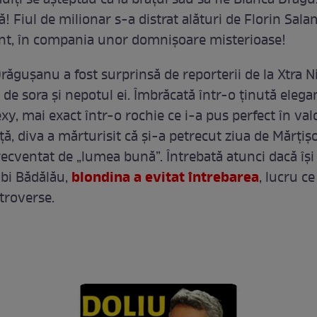
ulți se așteptau ca la brațul său să fie Bianca Drăgu
ă! Fiul de milionar s-a distrat alături de Florin Salam
nt, în compania unor domnișoare misterioase!
Drăgușanu a fost surprinsă de reporterii de la Xtra N
de sora și nepotul ei. Îmbrăcată într-o ținută elegan
xy, mai exact într-o rochie ce i-a pus perfect în val
ță, diva a mărturisit că și-a petrecut ziua de Mărțiș
recventat de „lumea bună”. Întrebată atunci dacă își
blondina a evitat întrebarea
abi Bădălău,
, lucru ce
troverse.