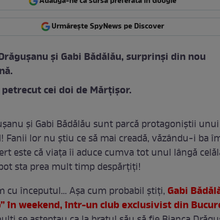
Adaugă-ne ca sursă preferată în Google
Urmărește SpyNews pe Discover
Drăgușanu și Gabi Bădălău, surprinși din nou
nă.
petrecut cei doi de Mărțișor.
șanu și Gabi Bădălău sunt parcă protagoniștii unui
! Fanii lor nu știu ce să mai creadă, văzându-i ba 
ert este că viața îi aduce cumva tot unul lângă celăla
ot sta prea mult timp despărțiți!
Gabi Bădălă
 cu începutul... Așa cum probabil știți,
” în weekend, într-un club exclusivist din Bucure