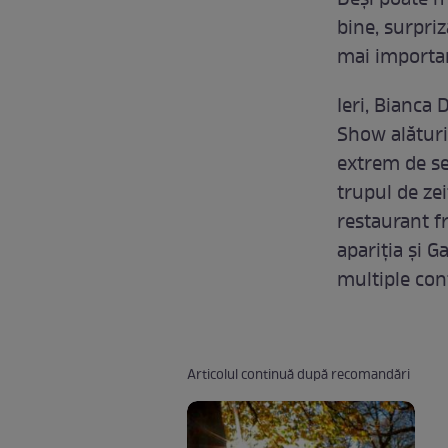
Deși poate m
bine, surpriz
mai importa
Ieri, Bianca 
Show alături 
extrem de se
trupul de zei
restaurant f
apariția și G
multiple con
Articolul continuă după recomandări