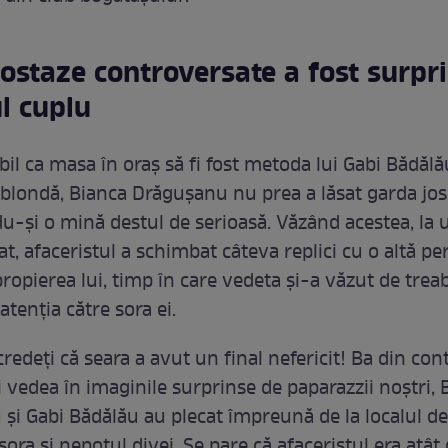
postaze controversate a fost surpr
l cuplu
bil ca masa în oraș să fi fost metoda lui Gabi Bădălă
blondă, Bianca Drăgușanu nu prea a lăsat garda jos
-și o mină destul de serioasă. Văzând acestea, la 
, afaceristul a schimbat câteva replici cu o altă p
propierea lui, timp în care vedeta și-a văzut de trea
tenția către sora ei.
redeți că seara a avut un final nefericit! Ba din cont
 vedea în imaginile surprinse de paparazzii noștri, 
și Gabi Bădălău au plecat împreună de la localul de 
 sora și nepotul divei. Se pare că afaceristul era atât