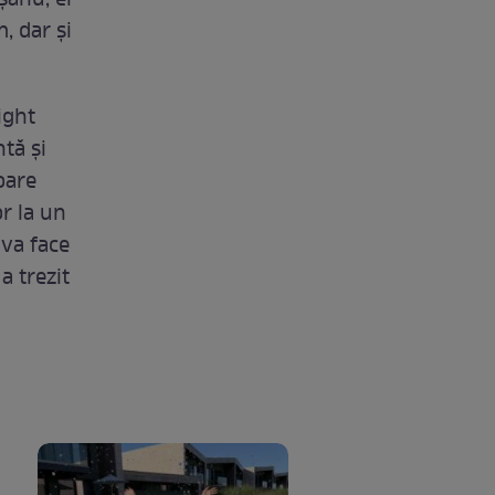
șanu, ei
, dar și
ight
tă și
oare
or la un
 va face
 a trezit