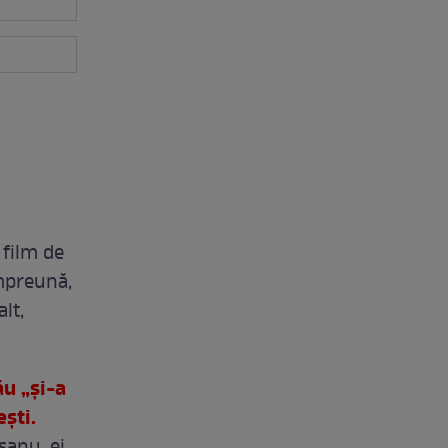
 film de
împreună,
lt,
u „și-a
ști.