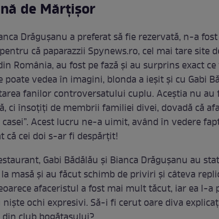
nă de Mărțișor
anca Drăgușanu a preferat să fie rezervată, n-a fost
entru că paparazzii Spynews.ro, cel mai tare site de
n România, au fost pe fază și au surprins exact ce 
 poate vedea în imagini, blonda a ieșit și cu Gabi B
tarea fanilor controversatului cuplu. Aceștia nu au 
ă, ci însoțiți de membrii familiei divei, dovadă că afa
 casei”. Acest lucru ne-a uimit, având în vedere fap
t că cei doi s-ar fi despărțit!
restaurant, Gabi Bădălău și Bianca Drăgușanu au sta
 la masă și au făcut schimb de priviri și câteva repl
eoarece afaceristul a fost mai mult tăcut, iar ea l-a 
niște ochi expresivi. Să-i fi cerut oare diva explicaț
 din club bogătașului?