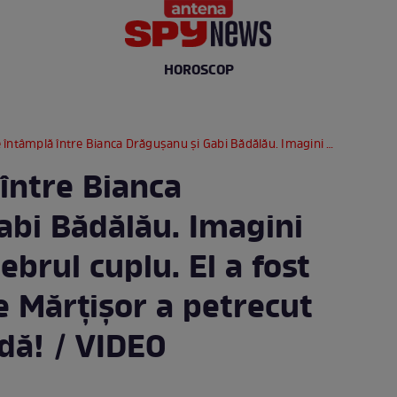
HOROSCOP
ntre Bianca Drăgușanu și Gabi Bădălău. Imagini exclusive cu celebrul cuplu. El a fost cu altele, dar de Mărțișor a petrecut cu celebra blondă! / VIDEO PAPARAZZI
între Bianca
abi Bădălău. Imagini
ebrul cuplu. El a fost
de Mărțișor a petrecut
dă! / VIDEO