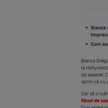
Bianca 
împreu
Cum au 
Bianca Drăgu
la Hollywood
ba separat. C
semn că nu p
Dar să o luăm
făcut de cap