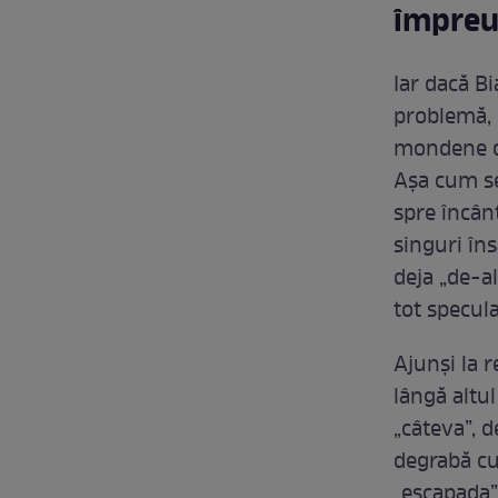
împreu
Iar dacă Bi
problemă, p
mondene di
Așa cum se
spre încân
singuri îns
deja „de-al
tot specula
Ajunși la 
lângă altul
„câteva”, d
degrabă cu 
„escapada”