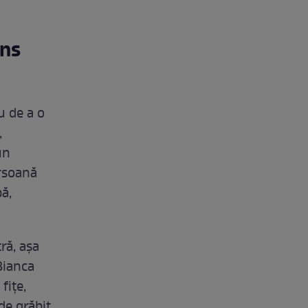
ins
u de a o
,
un
ersoană
bă,
ră, așa
Bianca
fițe,
 de grăbit