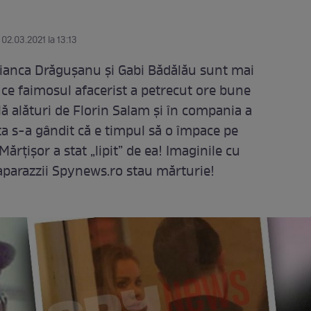
 02.03.2021 la 13:13
 Bianca Drăgușanu și Gabi Bădălău sunt mai
ce faimosul afacerist a petrecut ore bune
ală alături de Florin Salam și în compania a
a s-a gândit că e timpul să o împace pe
Mărțișor a stat „lipit” de ea! Imaginile cu
aparazzii Spynews.ro stau mărturie!