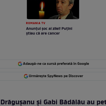
ROMANIA TV
Anunţul şoc al zilei! Puţini
ştiau că are cancer
Adaugă-ne ca sursă preferată în Google
Urmărește SpyNews pe Discover
 Drăgușanu și Gabi Bădălău au pe