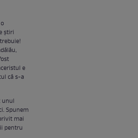
 o
 știri
trebuie!
ădălău,
fost
ceristul e
tul că s-a
t unul
ici. Spunem
privit mai
ii pentru