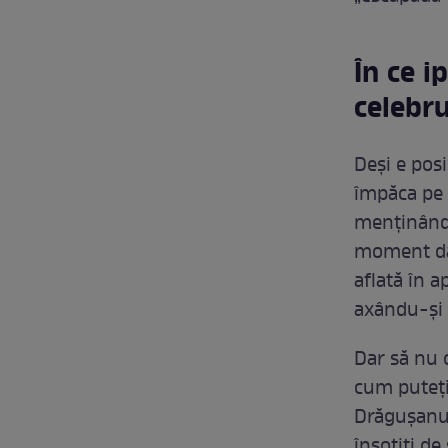
În ce i
celebru
Deși e posi
împăca pe 
menținându
moment dat
aflată în a
axându-și a
Dar să nu c
cum puteți
Drăgușanu 
însoțiți de