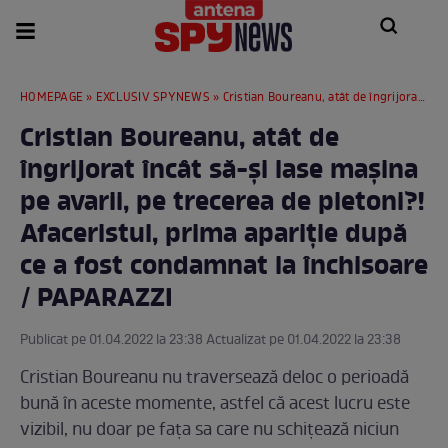
HOMEPAGE
»
EXCLUSIV SPYNEWS
» Cristian Boureanu, atât de îngrijorat încât să-și lase mașina pe avarii, pe trecerea de pietoni?! Afaceristul, prima apariție după ce a fost condamnat la închisoare / PAPARAZZI
Cristian Boureanu, atât de
îngrijorat încât să-și lase mașina
pe avarii, pe trecerea de pietoni?!
Afaceristul, prima apariție după
ce a fost condamnat la închisoare
/ PAPARAZZI
Publicat pe 01.04.2022 la 23:38 Actualizat pe 01.04.2022 la 23:38
Cristian Boureanu nu traversează deloc o perioadă
bună în aceste momente, astfel că acest lucru este
vizibil, nu doar pe fața sa care nu schițează niciun