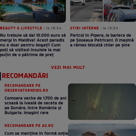
BEAUTY & LIFESTYLE
• la 16:34
STIRI INTERNE
• la 16:34
Nu trebuie să dai 10.000 euro să
Pericol în Pipera, la bariera de
mergi în Maldive! Acest paradis
pe Șoseaua Petricani. O mașină
nu e doar pentru bogați! Cum
a rămas blocată chiar pe șine
poți să vizitezi insulele la mai
puțin de o pătrime de preț
VEZI MAI MULT
RECOMANDĂRI
RECOMANDARE PE
OBSERVATORNEWS.RO
Comoara veche de 1.700 de ani
scoasă la iveală de seceta de
pe Dunăre, între România şi
Bulgaria. Imagini rare
RECOMANDARE PE AS.RO
Cum se menţine în formă soţia