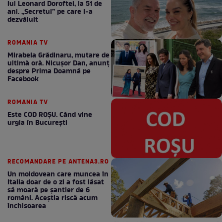
lui Leonard Doroftei, la 51 de
ani. „Secretul” pe care l-a
dezvăluit
ROMANIA TV
Mirabela Grădinaru, mutare de
ultimă oră. Nicuşor Dan, anunţ
despre Prima Doamnă pe
Facebook
ROMANIA TV
Este COD ROŞU. Când vine
urgia în Bucureşti
RECOMANDARE PE ANTENA3.RO
Un moldovean care muncea în
Italia doar de o zi a fost lăsat
să moară pe şantier de 6
români. Aceștia riscă acum
închisoarea