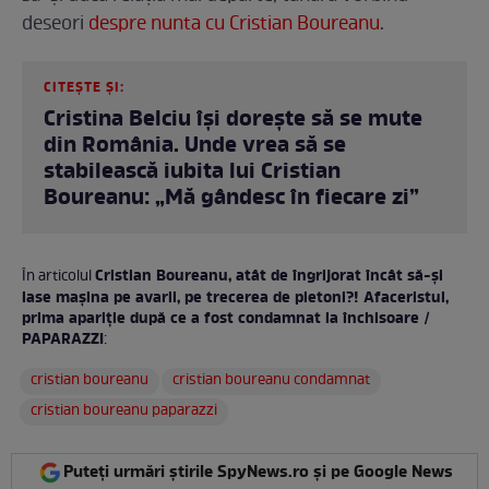
deseori
despre nunta cu Cristian Boureanu
.
CITEȘTE ȘI:
Cristina Belciu își dorește să se mute
din România. Unde vrea să se
stabilească iubita lui Cristian
Boureanu: „Mă gândesc în fiecare zi”
Cristian Boureanu, atât de îngrijorat încât să-și
În articolul
lase mașina pe avarii, pe trecerea de pietoni?! Afaceristul,
prima apariție după ce a fost condamnat la închisoare /
PAPARAZZI
:
cristian boureanu
cristian boureanu condamnat
cristian boureanu paparazzi
Puteți urmări știrile SpyNews.ro și pe Google News