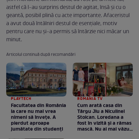
astfel că l-au surprins destul de agitat, însă și cu o
geantă, posibil plină cu acte importante. Afaceristul
a avut două întâlniri destul de esențiale, motiv
pentru care nu și-a permis să întârzie nici măcar un
minut.
Articolul continuă după recomandări
PLAYTECH
ROMANIA TV
Facultatea din România
Cum arată casa din
la care nu mai vrea
Târgu Jiu a Niculinei
nimeni să înveţe. A
Stoican. Loredana a
pierdut aproape
fost în vizită și a rămas
jumătate din studenţi
mască. Nu ai mai văzut
la nimeni așa ceva: