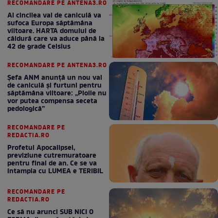
RECOMANDARE PE ANTENA3.RO
Al cincilea val de caniculă va
sufoca Europa săptămâna
viitoare. HARTA domului de
căldură care va aduce până la
42 de grade Celsius
RECOMANDARE PE ANTENA3.RO
Șefa ANM anunță un nou val
de caniculă și furtuni pentru
săptămâna viitoare: „Ploile nu
vor putea compensa seceta
pedologică”
RECOMANDARE PE
REDACTIA.RO
Profetul Apocalipsei,
previziune cutremuratoare
pentru final de an. Ce se va
intampla cu LUMEA e TERIBIL
RECOMANDARE PE
REDACTIA.RO
Ce să nu arunci SUB NICI O