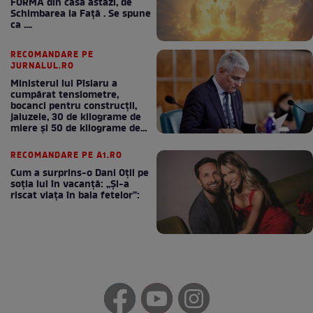
FORMA din casă astăzi, de
Schimbarea la Față . Se spune
ca ....
RECOMANDARE PE
JURNALUL.RO
Ministerul lui Pîslaru a
cumpărat tensiometre,
bocanci pentru construcții,
jaluzele, 30 de kilograme de
miere și 50 de kilograme de
cafea
RECOMANDARE PE A1.RO
Cum a surprins-o Dani Oțil pe
soția lui în vacanță: „Și-a
riscat viața în baia fetelor”: