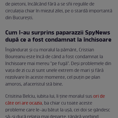
de pietoni, încălcând fără a se sfii regulile de
circulația chiar în miezul zilei, pe o stardă importantă
din București.
Cum l-au surprins paparazzii SpyNews
după ce a fost condamnat la închisoare
Îngândurat și cu moralul la pământ, Cristian
Boureanu este încă de când a fost condamnat la
închisoare mai mereu "pe fugă". Deși problemele din
vața de zi cu zi sunt unele extrem de mari și fără
rezolvare în aceste momente, cel puțin pe plan
amoros, afaceristul stă bine.
Crisitina Belciu, iubita lui, îi ține moralul sus
ori de
câte ori are ocazia
, ba chiar cu toate aceste
probleme care le-au bătut la ușă, cei doi se gândesc
să-și ducă relația mai departe, tânără vorbind