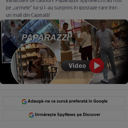
vânătoare de cadouri! Paparazzii Spynews.ro au fost
pe „urmele” lui și l-au surprins în ipostaze rare într-
un mall din Capitală!
Adaugă-ne ca sursă preferată în Google
Urmărește SpyNews pe Discover