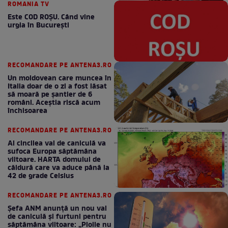
ROMANIA TV
Este COD ROŞU. Când vine
urgia în Bucureşti
RECOMANDARE PE ANTENA3.RO
Un moldovean care muncea în
Italia doar de o zi a fost lăsat
să moară pe şantier de 6
români. Aceștia riscă acum
închisoarea
RECOMANDARE PE ANTENA3.RO
Al cincilea val de caniculă va
sufoca Europa săptămâna
viitoare. HARTA domului de
căldură care va aduce până la
42 de grade Celsius
RECOMANDARE PE ANTENA3.RO
Șefa ANM anunță un nou val
de caniculă și furtuni pentru
săptămâna viitoare: „Ploile nu