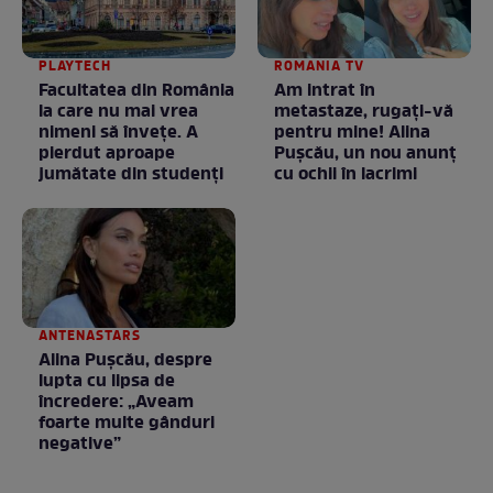
PLAYTECH
ROMANIA TV
Facultatea din România
Am intrat în
la care nu mai vrea
metastaze, rugaţi-vă
nimeni să înveţe. A
pentru mine! Alina
pierdut aproape
Puşcău, un nou anunţ
jumătate din studenţi
cu ochii în lacrimi
ANTENASTARS
Alina Pușcău, despre
lupta cu lipsa de
încredere: „Aveam
foarte multe gânduri
negative”