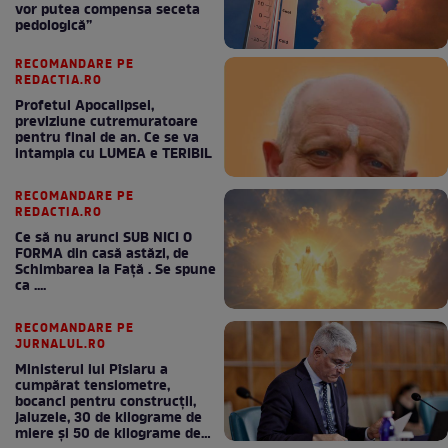
vor putea compensa seceta
pedologică”
RECOMANDARE PE
REDACTIA.RO
Profetul Apocalipsei,
previziune cutremuratoare
pentru final de an. Ce se va
intampla cu LUMEA e TERIBIL
RECOMANDARE PE
REDACTIA.RO
Ce să nu arunci SUB NICI O
FORMA din casă astăzi, de
Schimbarea la Față . Se spune
ca ....
RECOMANDARE PE
JURNALUL.RO
Ministerul lui Pîslaru a
cumpărat tensiometre,
bocanci pentru construcții,
jaluzele, 30 de kilograme de
miere și 50 de kilograme de