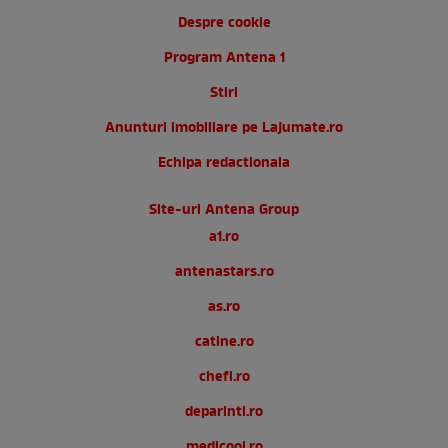
Despre cookie
Program Antena 1
Stiri
Anunturi imobiliare pe Lajumate.ro
Echipa redactionala
Site-uri Antena Group
a1.ro
antenastars.ro
as.ro
catine.ro
chefi.ro
deparinti.ro
medicool.ro