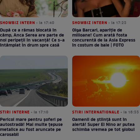
SHOWBIZ INTERN
• la 17:40
SHOWBIZ INTERN
• la 17:25
După ce a rămas blocată în
Olga Barcari, apariție de
câmp, Anca Serea are parte de
milioane! Cum arată fosta
noi peripeții în vacanță! Ce s-a
concurentă de la Asia Express
întâmplat în drum spre casă
în costum de baie | FOTO
STIRI INTERNE
• la 17:10
STIRI INTERNATIONALE
• la 16:55
Pericol mare pentru șoferi pe
Oamenii de știință sunt în
autostradă! Mai multe țepuse
alertă! Super El Nino ar putea
metalice au fost aruncate pe
schimba vremea pe tot globul
carosabil