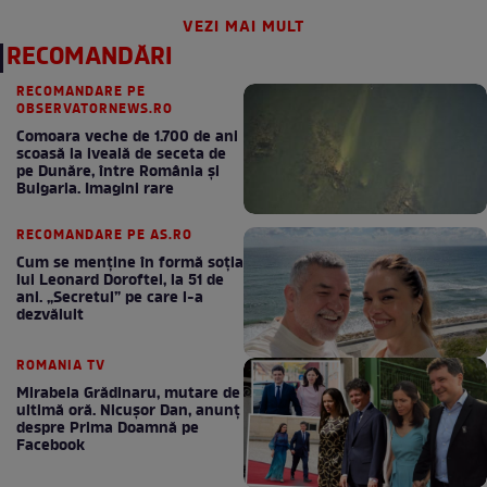
VEZI MAI MULT
RECOMANDĂRI
RECOMANDARE PE
OBSERVATORNEWS.RO
Comoara veche de 1.700 de ani
scoasă la iveală de seceta de
pe Dunăre, între România şi
Bulgaria. Imagini rare
RECOMANDARE PE AS.RO
Cum se menţine în formă soţia
lui Leonard Doroftei, la 51 de
ani. „Secretul” pe care l-a
dezvăluit
ROMANIA TV
Mirabela Grădinaru, mutare de
ultimă oră. Nicuşor Dan, anunţ
despre Prima Doamnă pe
Facebook