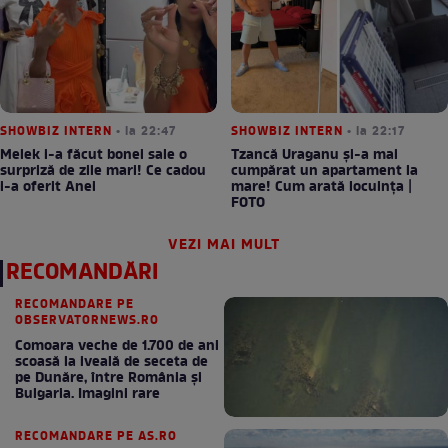
SHOWBIZ INTERN
• la 22:47
SHOWBIZ INTERN
• la 22:17
Melek i-a făcut bonei sale o
Tzancă Uraganu și-a mai
surpriză de zile mari! Ce cadou
cumpărat un apartament la
i-a oferit Anei
mare! Cum arată locuința |
FOTO
VEZI MAI MULT
RECOMANDĂRI
RECOMANDARE PE
OBSERVATORNEWS.RO
Comoara veche de 1.700 de ani
scoasă la iveală de seceta de
pe Dunăre, între România şi
Bulgaria. Imagini rare
RECOMANDARE PE AS.RO