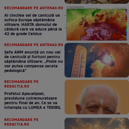
RECOMANDARE PE ANTENA3.RO
Al cincilea val de caniculă va
sufoca Europa săptămâna
viitoare. HARTA domului de
căldură care va aduce până la
42 de grade Celsius
RECOMANDARE PE ANTENA3.RO
Șefa ANM anunță un nou val
de caniculă și furtuni pentru
săptămâna viitoare: „Ploile nu
vor putea compensa seceta
pedologică”
RECOMANDARE PE
REDACTIA.RO
Profetul Apocalipsei,
previziune cutremuratoare
pentru final de an. Ce se va
intampla cu LUMEA e TERIBIL
RECOMANDARE PE
REDACTIA.RO