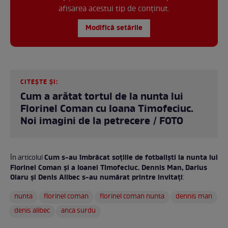
afisarea acestui tip de conținut.
Modifică setările
CITEȘTE ȘI:
Cum a arătat tortul de la nunta lui
Florinel Coman cu Ioana Timofeciuc.
Noi imagini de la petrecere / FOTO
Cum s-au îmbrăcat soțiile de fotbaliști la nunta lui
În articolul
Florinel Coman și a Ioanei Timofeciuc. Dennis Man, Darius
Olaru și Denis Alibec s-au numărat printre invitați
:
nunta
florinel coman
florinel coman nunta
dennis man
denis alibec
anca surdu