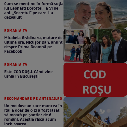
Cum se menţine în formă soţia
lui Leonard Doroftei, la 51 de
ani. „Secretul” pe care l-a
dezvăluit
ROMANIA TV
Mirabela Grădinaru, mutare de
ultimă oră. Nicuşor Dan, anunţ
despre Prima Doamnă pe
Facebook
ROMANIA TV
Este COD ROŞU. Când vine
urgia în Bucureşti
RECOMANDARE PE ANTENA3.RO
Un moldovean care muncea în
Italia doar de o zi a fost lăsat
să moară pe şantier de 6
români. Aceștia riscă acum
închisoarea