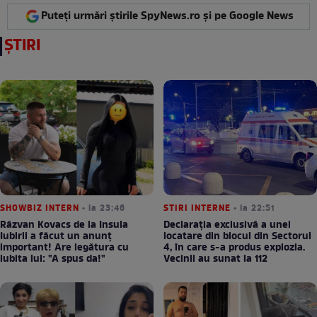
Puteți urmări știrile SpyNews.ro și pe Google News
ȘTIRI
SHOWBIZ INTERN
• la 23:46
STIRI INTERNE
• la 22:51
Răzvan Kovacs de la Insula
Declarația exclusivă a unei
Iubirii a făcut un anunț
locatare din blocul din Sectorul
important! Are legătura cu
4, în care s-a produs explozia.
iubita lui: "A spus da!"
Vecinii au sunat la 112