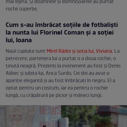
mai lejeră. Și doamnele și domnișoarele au purtat
rochii superbe.
Cum s-au îmbrăcat soțiile de fotbaliști
la nunta lui Florinel Coman și a soției
lui, Ioana
Nașii cuplului sunt
Mirel Rădoi și soția lui, Viviana.
La
petrecere, partenera lui a purtat o a doua rochie, o
ținută neagră. Prezenți la eveniment au fost și Denis
Alibec și iubita lui, Anca Surdu. Cei doi au avut o
apariție elegantă și au fost îmbrăcați în negru. El a
optat pentru un costum, iar ea pentru o rochie
lungă, cu crăpătură pe picior și mâneci lungi.