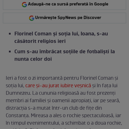
Adaugă-ne ca sursă preferată în Google
Urmărește SpyNews pe Discover
Florinel Coman și soția lui, Ioana, s-au
căsătorit religios ieri
Cum s-au îmbrăcat soțiile de fotbaliști la
nunta celor doi
Ieri a fost o zi importantă pentru Florinel Coman și
soția lui,
care și-au jurat iubire veșnică
și în fața lui
Dumnezeu. La cununia religioasă au fost prezenți
membri ai familiei și oamenii apropiați, iar pe seară,
distracția s-a mutat într-un club de fițe din
Constanța. Mireasa a ales o rochie spectaculoasă, iar
în timpul evenimentului, a schimbat o a doua rochie,