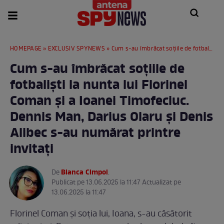
HOMEPAGE
»
EXCLUSIV SPYNEWS
» Cum s-au îmbrăcat soțiile de fotbaliști la nunta lui Florinel Coman și a Ioanei Timofeciuc. Dennis Man, Darius Olaru și Denis Alibec s-au numărat printre invitați
Cum s-au îmbrăcat soțiile de
fotbaliști la nunta lui Florinel
Coman și a Ioanei Timofeciuc.
Dennis Man, Darius Olaru și Denis
Alibec s-au numărat printre
invitați
Bianca Cimpoi
De
.
Publicat pe 13.06.2025 la 11:47 Actualizat pe
13.06.2025 la 11:47
Florinel Coman și soția lui, Ioana, s-au căsătorit