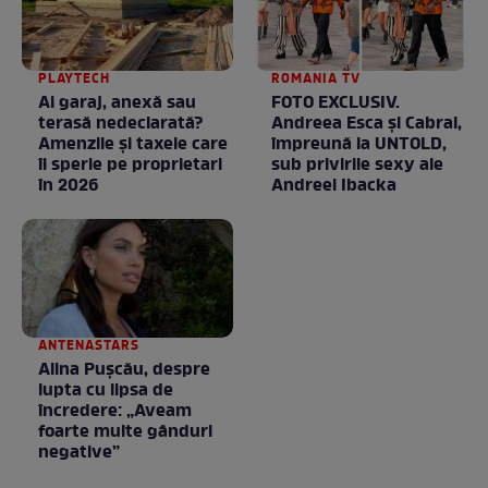
PLAYTECH
ROMANIA TV
Ai garaj, anexă sau
FOTO EXCLUSIV.
terasă nedeclarată?
Andreea Esca şi Cabral,
Amenzile și taxele care
împreună la UNTOLD,
îi sperie pe proprietari
sub privirile sexy ale
în 2026
Andreei Ibacka
ANTENASTARS
Alina Pușcău, despre
lupta cu lipsa de
încredere: „Aveam
foarte multe gânduri
negative”