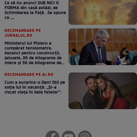
Ce să nu arunci SUB NICI O
FORMA din casă astăzi, de
Schimbarea la Față . Se spune
ca ....
RECOMANDARE PE
JURNALUL.RO
Ministerul lui Pîslaru a
cumpărat tensiometre,
bocanci pentru construcții,
jaluzele, 30 de kilograme de
miere și 50 de kilograme de
cafea
RECOMANDARE PE A1.RO
Cum a surprins-o Dani Oțil pe
soția lui în vacanță: „Și-a
riscat viața în baia fetelor”: