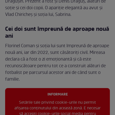
Drăgușin. Prezent a fost și Denis Drăguș, alături de
soție și cei doi copii. O apariție elegantă au avut și
Vlad Chiricheș și soția lui, Sabrina.
Cei doi sunt împreună de aproape nouă
ani
Florinel Coman și soția lui sunt împreună de aproape
nouă ani, iar din 2022, sunt căsătoriți civil. Mireasa
declara că a fost o zi emoționantă și că este
recunoscătoare pentru tot ce a construit alături de
fotbalist pe parcursul acestor ani de când sunt o
familie.
INFORMARE
Setările tale privind cookie-urile nu permit
afișarea conținutului din această zonă. E necesar
să accepți cookie-urile social media pentru