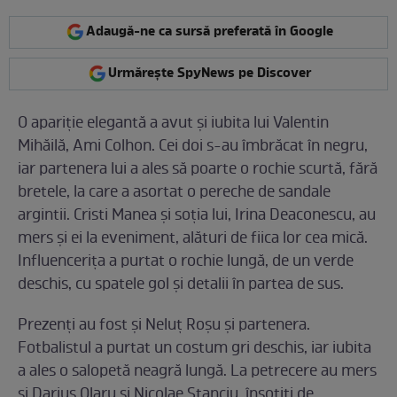
Adaugă-ne ca sursă preferată în Google
Urmărește SpyNews pe Discover
O apariție elegantă a avut și iubita lui Valentin
Mihăilă, Ami Colhon. Cei doi s-au îmbrăcat în negru,
iar partenera lui a ales să poarte o rochie scurtă, fără
bretele, la care a asortat o pereche de sandale
argintii. Cristi Manea și soția lui, Irina Deaconescu, au
mers și ei la eveniment, alături de fiica lor cea mică.
Influencerița a purtat o rochie lungă, de un verde
deschis, cu spatele gol și detalii în partea de sus.
Prezenți au fost și Neluț Roșu și partenera.
Fotbalistul a purtat un costum gri deschis, iar iubita
a ales o salopetă neagră lungă. La petrecere au mers
și Darius Olaru și Nicolae Stanciu, însoțiți de