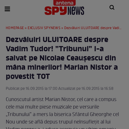
HOMEPAGE
»
EXCLUSIV SPYNEWS
» Dezvăluiri ULUITOARE despre Vadim Tudor! ”Tribunul” l-a salvat pe Nicolae Ceaușescu din mâna minerilor! Marian Nistor a povestit TOT
Dezvăluiri ULUITOARE despre
Vadim Tudor! ”Tribunul” l-a
salvat pe Nicolae Ceaușescu din
mâna minerilor! Marian Nistor a
povestit TOT
Publicat pe 16.09.2015 la 17:00 Actualizat pe 16.09.2015 la 16:58
Cunoscutul artist Marian Nistor, cel care a compus
cele mai multe piese muzicale pe versurile
„Tribunului” a mers la biserica Sfântul Gheorghe cel
Nou unde se află depus trupul neînsufleţit al lui