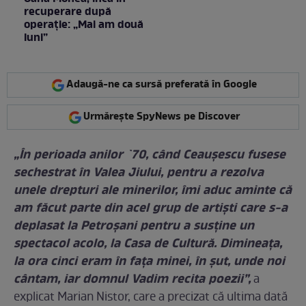
recuperare după
operație: „Mai am două
luni”
Adaugă-ne ca sursă preferată în Google
Urmărește SpyNews pe Discover
„În perioada anilor `70, când Ceauşescu fusese
sechestrat în Valea Jiului, pentru a rezolva
unele drepturi ale minerilor, îmi aduc aminte că
am făcut parte din acel grup de artişti care s-a
deplasat la Petroşani pentru a susţine un
spectacol acolo, la Casa de Cultură. Dimineaţa,
la ora cinci eram în faţa minei, în şut, unde noi
cântam, iar domnul Vadim recita poezii”,
a
explicat Marian Nistor, care a precizat că ultima dată