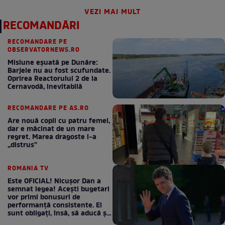
VEZI MAI MULT
RECOMANDĂRI
RECOMANDARE PE
OBSERVATORNEWS.RO
Misiune eșuată pe Dunăre:
Barjele nu au fost scufundate.
Oprirea Reactorului 2 de la
Cernavodă, inevitabilă
RECOMANDARE PE AS.RO
Are nouă copii cu patru femei,
dar e măcinat de un mare
regret. Marea dragoste l-a
„distrus”
ROMANIA TV
Este OFICIAL! Nicușor Dan a
semnat legea! Acești bugetari
vor primi bonusuri de
performanță consistente. Ei
sunt obligați, însă, să aducă și
bani la bugetul de stat