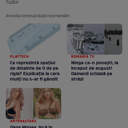
Tudor
Articolul continuă după recomandări
PLAYTECH
ROMANIA TV
Ce reprezintă spaţiul
Ninge ca-n povești, la
de dinainte de 0 de pe
început de august!
rigle? Explicaţia la care
Oamenii schiază pe
mulţi nu s-ar fi gândit
străzi
ANTENASTARS
Oana Monea, încă în