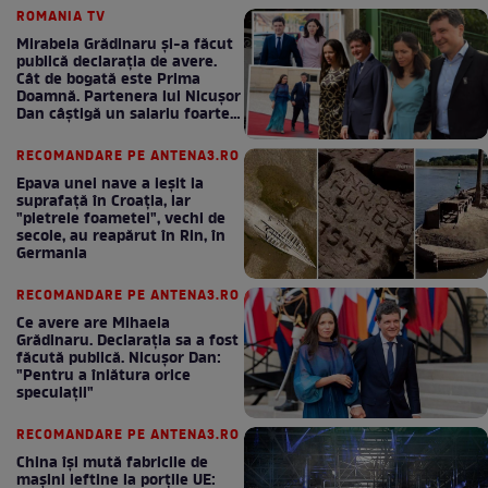
ROMANIA TV
Mirabela Grădinaru și-a făcut
publică declarația de avere.
Cât de bogată este Prima
Doamnă. Partenera lui Nicușor
Dan câștigă un salariu foarte
bun în fiecare lună!
RECOMANDARE PE ANTENA3.RO
Epava unei nave a ieșit la
suprafață în Croația, iar
"pietrele foametei", vechi de
secole, au reapărut în Rin, în
Germania
RECOMANDARE PE ANTENA3.RO
Ce avere are Mihaela
Grădinaru. Declarația sa a fost
făcută publică. Nicușor Dan:
"Pentru a înlătura orice
speculații"
RECOMANDARE PE ANTENA3.RO
China își mută fabricile de
mașini ieftine la porțile UE: