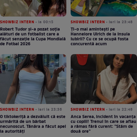
SHOWBIZ INTERN
• la 00:15
SHOWBIZ INTERN
• ieri la 23:48
Robert Tudor și-a pozat soția
Ți-o mai amintești pe
alături de un fotbalist care a
Hannelore Ulrich de la Insula
făcut senzație la Cupa Mondială
Iubirii? Cu ce se ocupă fosta
de Fotbal 2026
concurentă acum
SHOWBIZ INTERN
• ieri la 23:36
SHOWBIZ INTERN
• ieri la 22:48
O tiktokeriță a dezvăluit că este
Anca Serea, incident în vacanța
urmărită de un bărbat
cu copiii! Trenul în care se aflau
necunoscut. Tânăra a făcut apel
a rămas fără curent: ”Stăm de
la autorități
două ore”