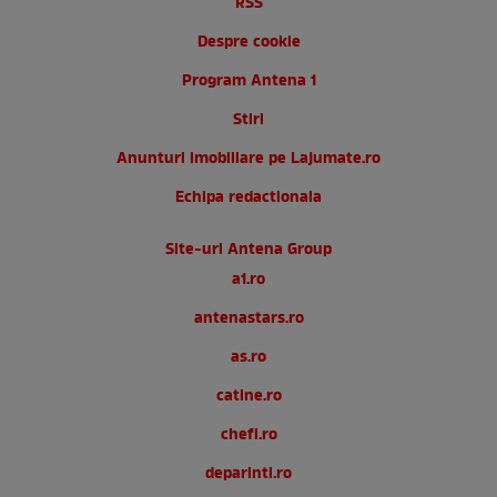
RSS
Despre cookie
Program Antena 1
Stiri
Anunturi imobiliare pe Lajumate.ro
Echipa redactionala
Site-uri Antena Group
a1.ro
antenastars.ro
as.ro
catine.ro
chefi.ro
deparinti.ro