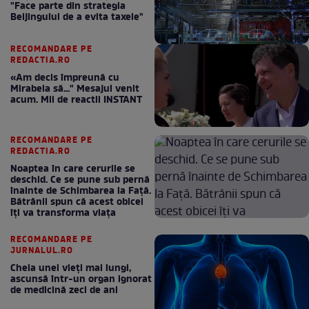
"Face parte din strategia
Beijingului de a evita taxele"
RECOMANDARE PE
REDACTIA.RO
«Am decis împreună cu
Mirabela să..." Mesajul venit
acum. Mii de reactii INSTANT
RECOMANDARE PE
REDACTIA.RO
Noaptea în care cerurile se
deschid. Ce se pune sub pernă
înainte de Schimbarea la Față.
Bătrânii spun că acest obicei
îți va transforma viața
RECOMANDARE PE
JURNALUL.RO
Cheia unei vieți mai lungi,
ascunsă într-un organ ignorat
de medicină zeci de ani