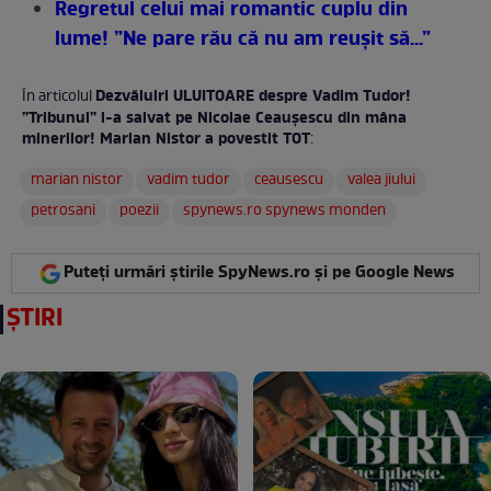
Regretul celui mai romantic cuplu din
lume! ”Ne pare rău că nu am reușit să...”
Dezvăluiri ULUITOARE despre Vadim Tudor!
În articolul
”Tribunul” l-a salvat pe Nicolae Ceaușescu din mâna
minerilor! Marian Nistor a povestit TOT
:
marian nistor
vadim tudor
ceausescu
valea jiului
petrosani
poezii
spynews.ro spynews monden
Puteți urmări știrile SpyNews.ro și pe Google News
ȘTIRI