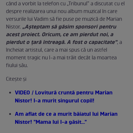
când a vorbit la telefon cu „Tribunul” a discutat cu el
despre realizarea unui nou album muzical în care
versurile lui Vadim să fie puse pe muzică de Marian
„Aşteptam să găsim sponsori pentru
Nistor.
acest proiect. Oricum, ce am pierdut noi, a
pierdut o ţară întreagă. A fost o capacitate”
, a
încheiat artistul, care a mai spus că un astfel
moment tragic nu l-a mai trăit decât la moartea
fiului său.
Citeşte şi
VIDEO / Lovitură cruntă pentru Marian
Nistor! I-a murit singurul copil!
Am aflat de ce a murit băiatul lui Marian
Nistor! "Mama lui l-a găsit..."