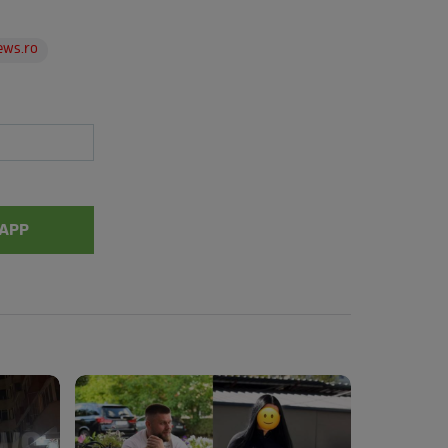
ews.ro
APP