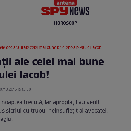
HOROSCOP
le declaraţii ale celei mai bune prietene ale Paulei Iacob!
ţii ale celei mai bune
ulei Iacob!
07.10.2015 la 13:38
 noaptea trecută, iar apropiaţii au venit
s sicriul cu trupul neînsufleţit al avocatei,
agiu.