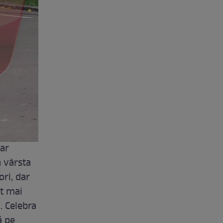
dar
a vârsta
ori, dar
st mai
. Celebra
ă pe