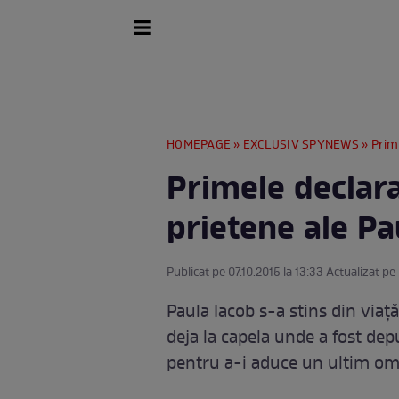
HOMEPAGE
»
EXCLUSIV SPYNEWS
» Prime
Primele declara
prietene ale Pa
Publicat pe 07.10.2015 la 13:33 Actualizat pe 
Paula Iacob s-a stins din viaţă
deja la capela unde a fost depu
pentru a-i aduce un ultim om