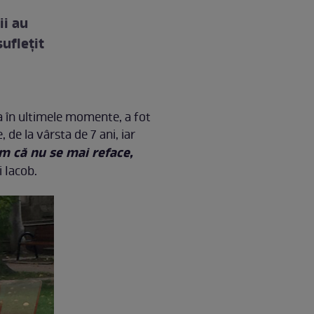
ii au
ufleţit
 ea în ultimele momente, a fot
 de la vârsta de 7 ani, iar
am că nu se mai reface,
i Iacob.