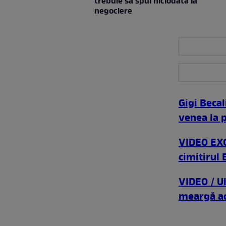
trebuie să spui niciodată la
negociere
Gigi Beca
venea la p
VIDEO EXC
cimitirul 
VIDEO / Ul
meargă a