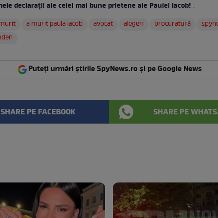
ele declaraţii ale celei mai bune prietene ale Paulei Iacob!
:
 murit
a murit paula iacob
avocat
alegeri
procuratură
spyn
nden
Puteți urmări știrile SpyNews.ro și pe Google News
SHARE PE FACEBOOK
SHARE PE WHATS