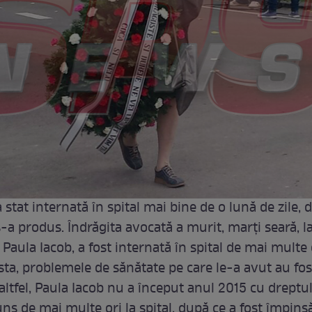
 stat internată în spital mai bine de o lună de zile, 
s-a produs. Îndrăgita avocată a murit, marţi seară, l
 Paula Iacob, a fost internată în spital de mai multe 
sta, problemele de sănătate pe care le-a avut au fo
altfel, Paula Iacob nu a început anul 2015 cu dreptul
ns de mai multe ori la spital, după ce a fost împins