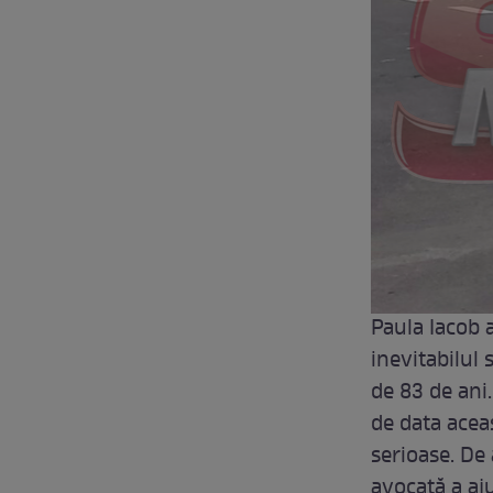
Paula Iacob a
inevitabilul 
de 83 de ani.
de data acea
serioase. De 
avocată a aju