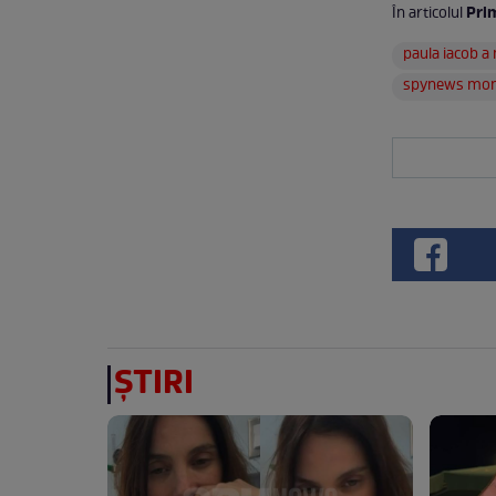
Prim
În articolul
paula iacob a
spynews mo
ȘTIRI