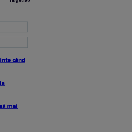
negative”
inte când
la
 să mai