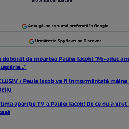
ale Andreei Ibacka
Adaugă-ne ca sursă preferată în Google
Urmărește SpyNews pe Discover
li doborât de moartea Paulei Iacob! "Mi-aduc am
uşcărie..."
LUSIV / Paula Iacob va fi înmormântată mâine 
Bellu
tima apariţie TV a Paulei Iacob! De ce nu a vrut
casă