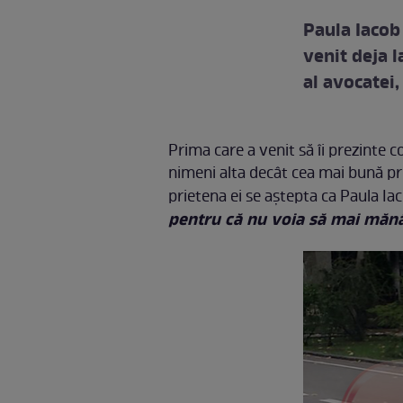
Paula Iacob 
venit deja l
al avocatei
Prima care a venit să îi prezinte c
nimeni alta decât cea mai bună prie
prietena ei se aştepta ca Paula Iac
pentru că nu voia să mai mănân