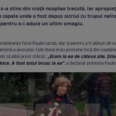
s-a stins din viaţă noaptea trecută, iar apropiaţ
a capela unde a fost depus sicriul cu trupul neîns
, pentru a-i aduce un ultim omagiu.
ondoleanţe fiicei Paulei Iacob, dar şi pentru a fi alături de
tenă a avocatei. Cele două erau prietene încă din copilărie,
„Eram la ea de câteva zile. Şti
ob să aibă acest sfârşit.
ce. A fost totul brusc la ea”
, a declarat prietena Paule