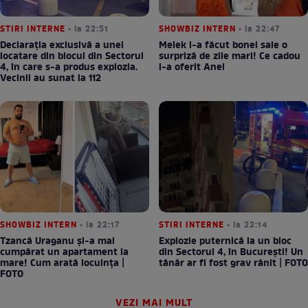
STIRI INTERNE
• la 22:51
SHOWBIZ INTERN
• la 22:47
Declarația exclusivă a unei
Melek i-a făcut bonei sale o
locatare din blocul din Sectorul
surpriză de zile mari! Ce cadou
4, în care s-a produs explozia.
i-a oferit Anei
Vecinii au sunat la 112
SHOWBIZ INTERN
• la 22:17
STIRI INTERNE
• la 22:14
Tzancă Uraganu și-a mai
Explozie puternică la un bloc
cumpărat un apartament la
din Sectorul 4, în București! Un
mare! Cum arată locuința |
tânăr ar fi fost grav rănit | FOTO
FOTO
VEZI MAI MULT