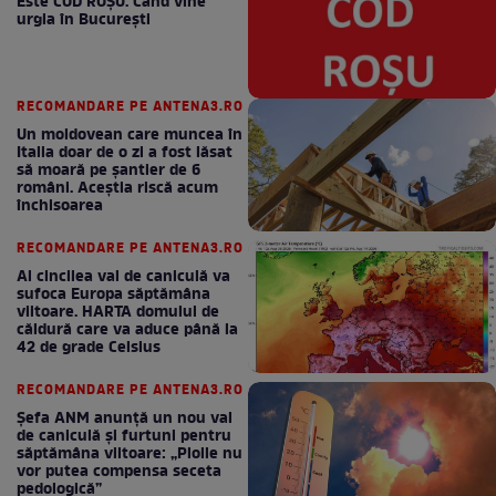
Este COD ROŞU. Când vine
urgia în Bucureşti
RECOMANDARE PE ANTENA3.RO
Un moldovean care muncea în
Italia doar de o zi a fost lăsat
să moară pe şantier de 6
români. Aceștia riscă acum
închisoarea
RECOMANDARE PE ANTENA3.RO
Al cincilea val de caniculă va
sufoca Europa săptămâna
viitoare. HARTA domului de
căldură care va aduce până la
42 de grade Celsius
RECOMANDARE PE ANTENA3.RO
Șefa ANM anunță un nou val
de caniculă și furtuni pentru
săptămâna viitoare: „Ploile nu
vor putea compensa seceta
pedologică”