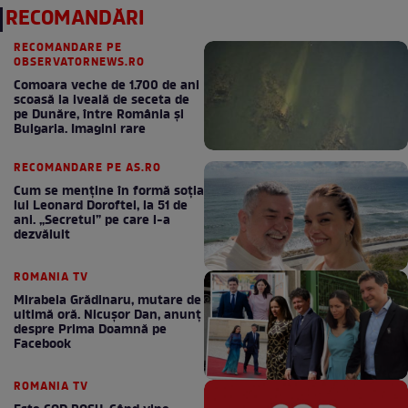
RECOMANDĂRI
RECOMANDARE PE
OBSERVATORNEWS.RO
Comoara veche de 1.700 de ani
scoasă la iveală de seceta de
pe Dunăre, între România şi
Bulgaria. Imagini rare
RECOMANDARE PE AS.RO
Cum se menţine în formă soţia
lui Leonard Doroftei, la 51 de
ani. „Secretul” pe care l-a
dezvăluit
ROMANIA TV
Mirabela Grădinaru, mutare de
ultimă oră. Nicuşor Dan, anunţ
despre Prima Doamnă pe
Facebook
ROMANIA TV