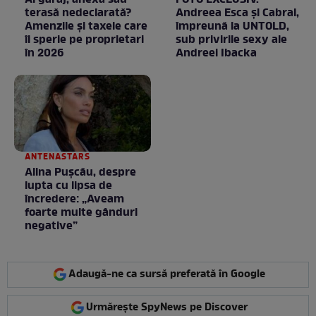
terasă nedeclarată?
Andreea Esca şi Cabral,
Amenzile și taxele care
împreună la UNTOLD,
îi sperie pe proprietari
sub privirile sexy ale
în 2026
Andreei Ibacka
ANTENASTARS
Alina Pușcău, despre
lupta cu lipsa de
încredere: „Aveam
foarte multe gânduri
negative”
Adaugă-ne ca sursă preferată în Google
Urmărește SpyNews pe Discover