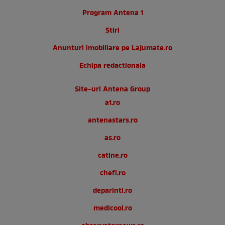
Program Antena 1
Stiri
Anunturi imobiliare pe Lajumate.ro
Echipa redactionala
Site-uri Antena Group
a1.ro
antenastars.ro
as.ro
catine.ro
chefi.ro
deparinti.ro
medicool.ro