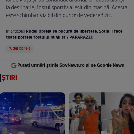
lui de viață și-au continuat drumul, iar odată ajunși
la destinație, fostul sportiv a ieșit din mașină. Acesta
este schimbat vizibil din punct de vedere fizic.
Rudel Obreja se bucură de libertate. Soția îi face
În articolul
toate poftele fostului pugilist / PAPARAZZI
:
rudel obreja
Puteți urmări știrile SpyNews.ro și pe Google News
ȘTIRI