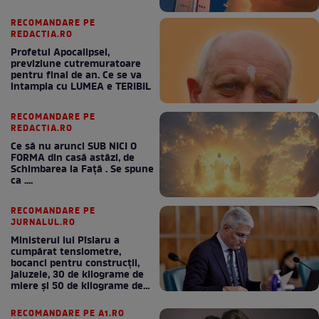
RECOMANDARE PE
REDACTIA.RO
Profetul Apocalipsei,
previziune cutremuratoare
pentru final de an. Ce se va
intampla cu LUMEA e TERIBIL
RECOMANDARE PE
REDACTIA.RO
Ce să nu arunci SUB NICI O
FORMA din casă astăzi, de
Schimbarea la Față . Se spune
ca ....
RECOMANDARE PE
JURNALUL.RO
Ministerul lui Pîslaru a
cumpărat tensiometre,
bocanci pentru construcții,
jaluzele, 30 de kilograme de
miere și 50 de kilograme de
cafea
RECOMANDARE PE A1.RO