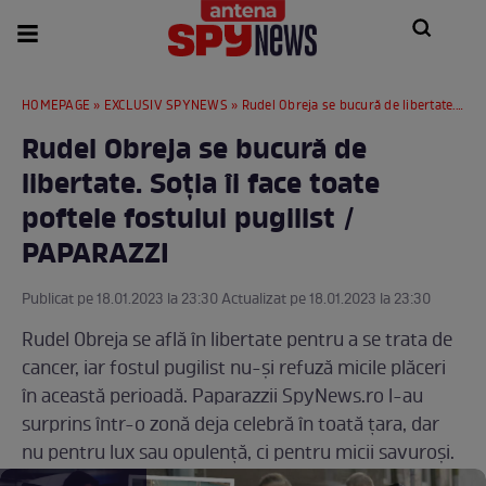
HOMEPAGE
»
EXCLUSIV SPYNEWS
» Rudel Obreja se bucură de libertate. Soția îi face toate poftele fostului pugilist / PAPARAZZI
Rudel Obreja se bucură de
libertate. Soția îi face toate
poftele fostului pugilist /
PAPARAZZI
Publicat pe 18.01.2023 la 23:30 Actualizat pe 18.01.2023 la 23:30
Rudel Obreja se află în libertate pentru a se trata de
cancer, iar fostul pugilist nu-și refuză micile plăceri
în această perioadă. Paparazzii SpyNews.ro l-au
surprins într-o zonă deja celebră în toată țara, dar
nu pentru lux sau opulență, ci pentru micii savuroși.