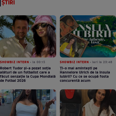
ȘTIRI
SHOWBIZ INTERN
• la 00:15
SHOWBIZ INTERN
• ieri la 23:48
Robert Tudor și-a pozat soția
Ți-o mai amintești pe
alături de un fotbalist care a
Hannelore Ulrich de la Insula
făcut senzație la Cupa Mondială
Iubirii? Cu ce se ocupă fosta
de Fotbal 2026
concurentă acum