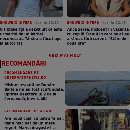
SHOWBIZ INTERN
• ieri la 23:36
SHOWBIZ INTERN
• ieri la 22:48
O tiktokeriță a dezvăluit că este
Anca Serea, incident în vacanța
urmărită de un bărbat
cu copiii! Trenul în care se aflau
necunoscut. Tânăra a făcut apel
a rămas fără curent: ”Stăm de
la autorități
două ore”
VEZI MAI MULT
RECOMANDĂRI
RECOMANDARE PE
OBSERVATORNEWS.RO
Misiune eșuată pe Dunăre:
Barjele nu au fost scufundate.
Oprirea Reactorului 2 de la
Cernavodă, inevitabilă
RECOMANDARE PE AS.RO
Are nouă copii cu patru femei,
dar e măcinat de un mare
regret. Marea dragoste l-a