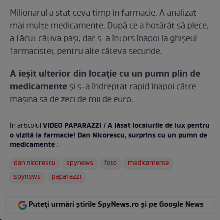
Milionarul a stat ceva timp în farmacie. A analizat
mai multe medicamente. După ce a hotărât să plece,
a făcut câțiva pași, dar s-a întors înapoi la ghișeul
farmacistei, pentru alte câteva secunde.
A ieșit ulterior din locație cu un pumn plin de
medicamente
și s-a îndreptat rapid înapoi către
mașina sa de zeci de mii de euro.
VIDEO PAPARAZZI / A lăsat localurile de lux pentru
În articolul
o vizită la farmacie! Dan Nicorescu, surprins cu un pumn de
medicamente
:
dan nicorescu
spynews
foto
medicamente
spynews
paparazzi
Puteți urmări știrile SpyNews.ro și pe Google News