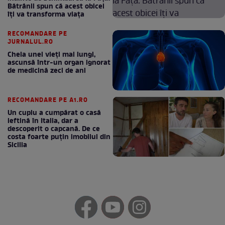
Bătrânii spun că acest obicei
îți va transforma viața
RECOMANDARE PE
JURNALUL.RO
Cheia unei vieți mai lungi,
ascunsă într-un organ ignorat
de medicină zeci de ani
RECOMANDARE PE A1.RO
Un cuplu a cumpărat o casă
ieftină în Italia, dar a
descoperit o capcană. De ce
costa foarte puțin imobilul din
Sicilia