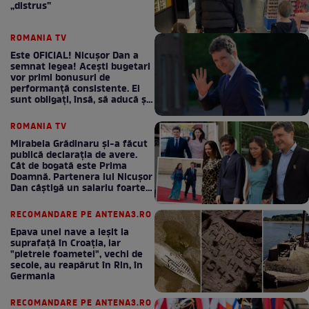
„distrus”
ROMANIA TV
Este OFICIAL! Nicușor Dan a
semnat legea! Acești bugetari
vor primi bonusuri de
performanță consistente. Ei
sunt obligați, însă, să aducă și
bani la bugetul de stat
ROMANIA TV
Mirabela Grădinaru și-a făcut
publică declarația de avere.
Cât de bogată este Prima
Doamnă. Partenera lui Nicușor
Dan câștigă un salariu foarte
bun în fiecare lună!
RECOMANDARE PE ANTENA3.RO
Epava unei nave a ieșit la
suprafață în Croația, iar
"pietrele foametei", vechi de
secole, au reapărut în Rin, în
Germania
RECOMANDARE PE ANTENA3.RO