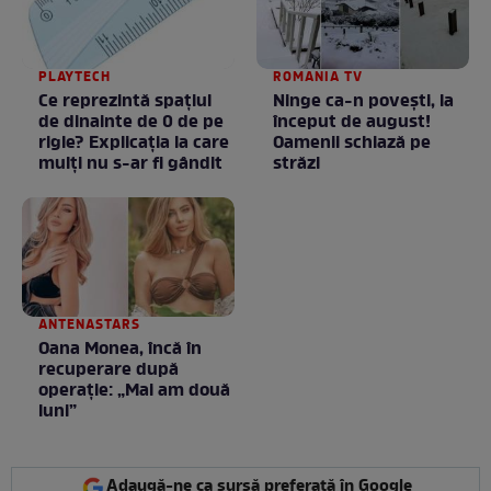
PLAYTECH
ROMANIA TV
Ce reprezintă spaţiul
Ninge ca-n povești, la
de dinainte de 0 de pe
început de august!
rigle? Explicaţia la care
Oamenii schiază pe
mulţi nu s-ar fi gândit
străzi
ANTENASTARS
Oana Monea, încă în
recuperare după
operație: „Mai am două
luni”
Adaugă-ne ca sursă preferată în Google