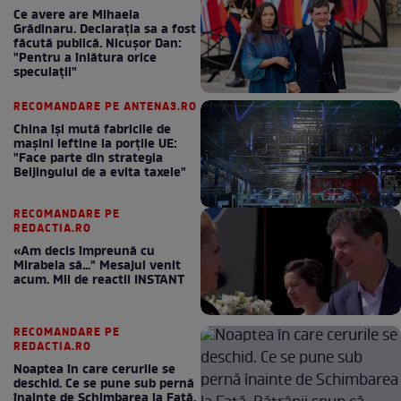
Ce avere are Mihaela
Grădinaru. Declarația sa a fost
făcută publică. Nicușor Dan:
"Pentru a înlătura orice
speculații"
RECOMANDARE PE ANTENA3.RO
China își mută fabricile de
mașini ieftine la porțile UE:
"Face parte din strategia
Beijingului de a evita taxele"
RECOMANDARE PE
REDACTIA.RO
«Am decis împreună cu
Mirabela să..." Mesajul venit
acum. Mii de reactii INSTANT
RECOMANDARE PE
REDACTIA.RO
Noaptea în care cerurile se
deschid. Ce se pune sub pernă
înainte de Schimbarea la Față.