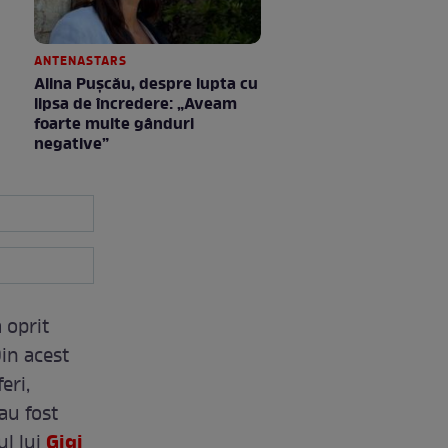
ANTENASTARS
Alina Pușcău, despre lupta cu
lipsa de încredere: „Aveam
foarte multe gânduri
negative”
 oprit
in acest
eri,
au fost
Gigi
ul lui