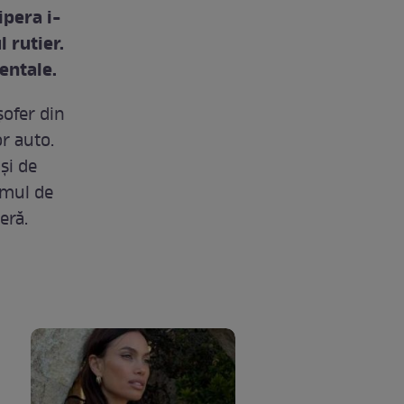
ipera i-
 rutier.
entale.
şofer din
r auto.
şi de
omul de
eră.