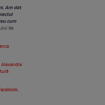
ni. Am dat
iectul
ezeu cum
ului de
ianca
u Alexandra
itură
Facebook
.