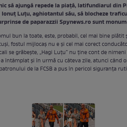
ic să ajungă repede la piaţă, latifundiarul din P
 Ionuţ Luţu, aghiotantul său, să blocheze traficul
urprinse de paparazzii Spynews.ro sunt monum
mul bun la toate, este, probabil, cel mai bine plătit 
uşi, fostul mijlocaş nu e şi cel mai corect conducăto
cali se grăbeşte, „Hagi Luţu” nu ţine cont de nimeni 
-a întâmplat şi în urmă cu câteva zile, atunci când 
patronului de la FCSB a pus în pericol siguranţa ruti