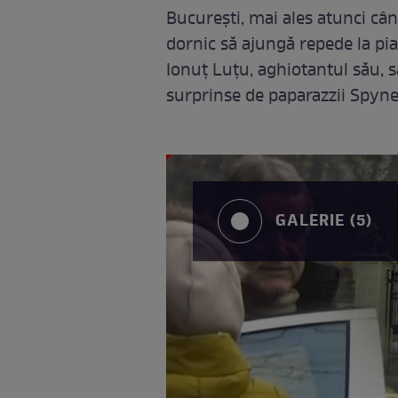
Bucureşti, mai ales atunci cân
dornic să ajungă repede la piaţ
Ionuţ Luţu, aghiotantul său, să
surprinse de paparazzii Spy
GALERIE (5)