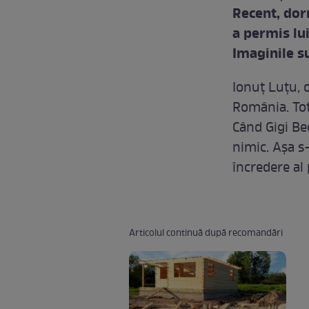
Recent, dorn
a permis lui
Imaginile s
Ionuţ Luţu, o
România. Tot
Când Gigi Be
nimic. Aşa s
încredere al 
Articolul continuă după recomandări