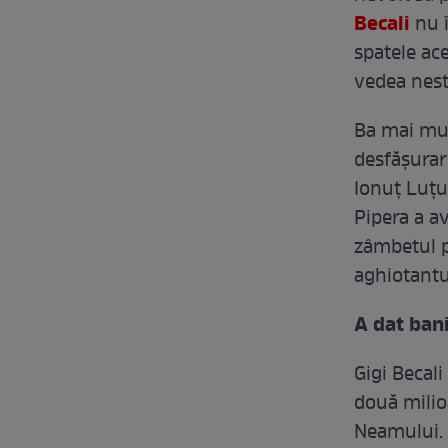
Becali
nu 
spatele ace
vedea nest
Ba mai mul
desfăşurare
Ionuţ Luţu
Pipera a av
zâmbetul p
aghiotantu
A dat ban
Gigi Becal
două milio
Neamului.