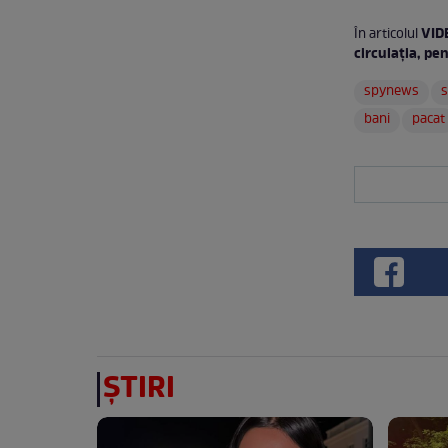
VIDE
În articolul
circulaţia, pe
spynews
s
bani
pacat
ȘTIRI