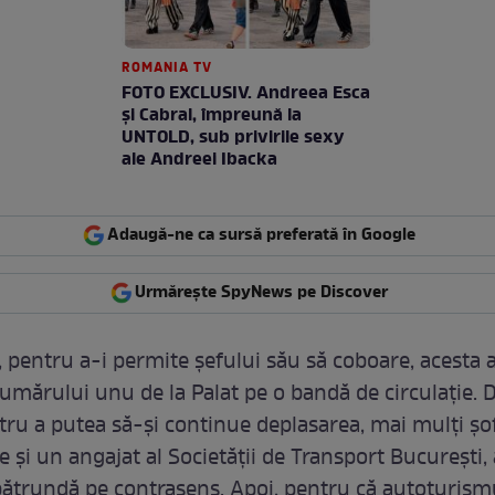
ROMANIA TV
FOTO EXCLUSIV. Andreea Esca
şi Cabral, împreună la
UNTOLD, sub privirile sexy
ale Andreei Ibacka
Adaugă-ne ca sursă preferată în Google
Urmărește SpyNews pe Discover
, pentru a-i permite şefului său să coboare, acesta a
umărului unu de la Palat pe o bandă de circulaţie. D
tru a putea să-şi continue deplasarea, mai mulţi şof
e şi un angajat al Societăţii de Transport Bucureşti, 
pătrundă pe contrasens. Apoi, pentru că autoturism