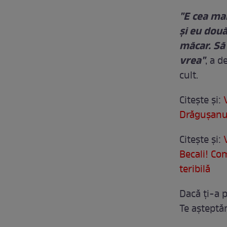
"E cea ma
și eu două
măcar. Să
vrea"
, a d
cult.
Citeşte şi:
Drăguşanu!
Citeşte şi:
V
Becali! Co
teribilă
Dacă ți-a p
Te aşteptă