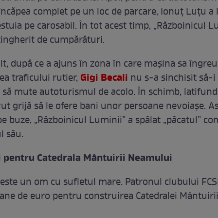
încăpea complet pe un loc de parcare, Ionuţ Luţu a 
stuia pe carosabil. În tot acest timp, „Războinicul Lu
ingherit de cumpărături.
t, după ce a ajuns în zona în care maşina sa îngre
Gigi Becali
a traficului rutier,
nu s-a sinchisit să-i
 să mute autoturismul de acolo. În schimb, latifund
ut grijă să le ofere bani unor persoane nevoiaşe. As
e buze, „Războinicul Luminii” a spălat „păcatul” co
l său.
i pentru Catedrala Mântuirii Neamului
i este un om cu sufletul mare. Patronul clubului FC
ane de euro pentru construirea Catedralei Mântuiri