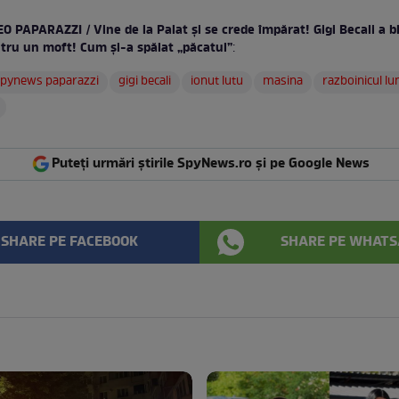
O PAPARAZZI / Vine de la Palat şi se crede împărat! Gigi Becali a b
ntru un moft! Cum şi-a spălat „păcatul”
:
pynews paparazzi
gigi becali
ionut lutu
masina
razboinicul lu
Puteți urmări știrile SpyNews.ro și pe Google News
SHARE PE FACEBOOK
SHARE PE WHATS