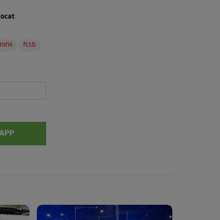
locat
minii
fcsb
APP