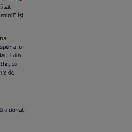
lăsat
minii” îşi
una
 spună lui
iarul din
tfel, cu
mis de
SB a donat
i