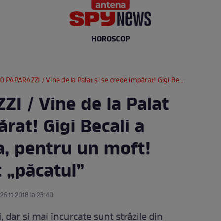
HOROSCOP
AZZI / Vine de la Palat şi se crede împărat! Gigi Becali a blocat circulaţia, pentru un moft! Cum şi-a spălat „păcatul”
I / Vine de la Palat
rat! Gigi Becali a
ia, pentru un moft!
 „păcatul”
 26.11.2018 la 23:40
 dar şi mai încurcate sunt străzile din