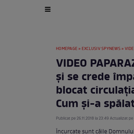
HOMEPAGE
»
EXCLUSIV SPYNEWS
» VIDEO PAPAR
VIDEO PAPARAZZ
şi se crede împă
blocat circulaţ
Cum şi-a spălat
Publicat pe 26.11.2018 la 23:49 Actualizat pe
Încurcate sunt căile Domnului,