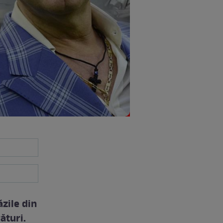
ăzile din
ături.