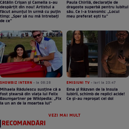
Cătălin Crișan și Camelia s-au
Paula Chirilă, declarație de
despărțit din nou! Artistul a
dragoste superbă pentru iubitul
făcut anunțul în urmă cu puțin
său. Ce i-a transmis: „Locul
timp: „Sper să nu mă întrebați
meu preferat ești tu”
de ce”
SHOWBIZ INTERN
• la 08:28
EMISIUNI TV
• ieri la 23:47
Mihaela Rădulescu susține că a
Ema și Răzvan de la Insula
fost ștearsă din viața lui Felix
Iubirii, schimb de replici acide!
Baumgartner pe Wikipedia: „Fix
Ce și-au reproșat cei doi
la un an de la moartea lui”
VEZI MAI MULT
RECOMANDĂRI