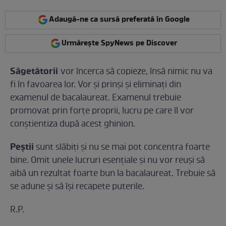
Adaugă-ne ca sursă preferată în Google
Urmărește SpyNews pe Discover
Săgetătorii
vor încerca să copieze, însă nimic nu va
fi în favoarea lor. Vor şi prinşi şi eliminaţi din
examenul de bacalaureat. Examenul trebuie
promovat prin forţe proprii, lucru pe care îl vor
conştientiza după acest ghinion.
Peştii
sunt slăbiţi şi nu se mai pot concentra foarte
bine. Omit unele lucruri esenţiale şi nu vor reuşi să
aibă un rezultat foarte bun la bacalaureat. Trebuie să
se adune şi să îşi recapete puterile.
R.P.