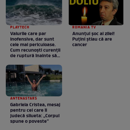
PLAYTECH
ROMANIA TV
Valurile care par
Anunţul şoc al zilei!
inofensive, dar sunt
Puţini ştiau că are
cele mai periculoase.
cancer
Cum recunoști curenții
de ruptură înainte să
intri în apă
ANTENASTARS
Gabriela Cristea, mesaj
pentru cei care îi
judecă silueta: „Corpul
spune o poveste”