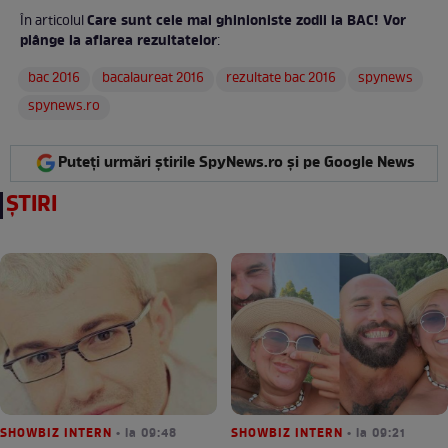
Care sunt cele mai ghinioniste zodii la BAC! Vor
În articolul
plânge la aflarea rezultatelor
:
bac 2016
bacalaureat 2016
rezultate bac 2016
spynews
spynews.ro
Puteți urmări știrile SpyNews.ro și pe Google News
ȘTIRI
SHOWBIZ INTERN
• la 09:48
SHOWBIZ INTERN
• la 09:21