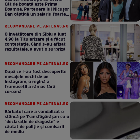
Cât de bogată este Prima
Doamnă. Partenera lui Nicușor
Dan câștigă un salariu foarte
bun în fiecare lună!
RECOMANDARE PE ANTENA3.RO
O învățătoare din Sibiu a luat
4,90 la Titularizare și a făcut
contestație. Când s-au afișat
rezultatele, a avut o surpriză
RECOMANDARE PE ANTENA3.RO
După ce i-au fost descoperite
mesajele vechi de pe
Instagram, o regină a
frumuseții a rămas fără
coroană
RECOMANDARE PE ANTENA3.RO
Bărbatul care a vandalizat o
stâncă pe Transfăgărășan cu o
"declaraţie de dragoste" e
căutat de poliție și comisarii
de mediu