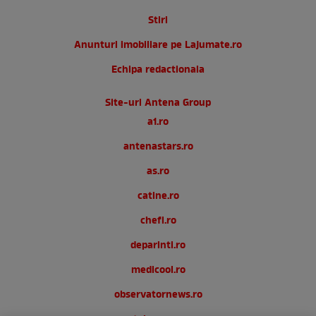
Stiri
Anunturi imobiliare pe Lajumate.ro
Echipa redactionala
Site-uri Antena Group
a1.ro
antenastars.ro
as.ro
catine.ro
chefi.ro
deparinti.ro
medicool.ro
observatornews.ro