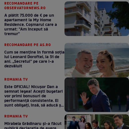
RECOMANDARE PE
OBSERVATORNEWS.RO
A plătit 75.000 de € pe un
apartament la My Home
Residence. Coşmarul care a
urmat: "Am început să
tremur"
RECOMANDARE PE AS.RO
Cum se menţine în formă soţia
lui Leonard Doroftei, la 51 de
ani. „Secretul” pe care l-a
dezvăluit
ROMANIA TV
Este OFICIAL! Nicușor Dan a
semnat legea! Acești bugetari
vor primi bonusuri de
performanță consistente. Ei
sunt obligați, însă, să aducă și
bani la bugetul de stat
ROMANIA TV
Mirabela Grădinaru și-a făcut
publică declarația de avere.