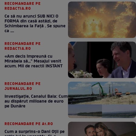
RECOMANDARE PE
REDACTIA.RO
Ce să nu arunci SUB NICI O
FORMA din casă astăzi, de
Schimbarea la Față . Se spune
ca ....
RECOMANDARE PE
REDACTIA.RO
«Am decis împreună cu
Mirabela să..." Mesajul venit
acum. Mii de reactii INSTANT
RECOMANDARE PE
JURNALUL.RO
Investigație, Canalul Bala: Cum
au dispărut milioane de euro
pe Dunăre
RECOMANDARE PE A1.RO
Cum a surprins-o Dani Oțil pe