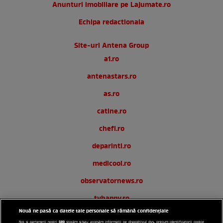
Anunturi imobiliare pe Lajumate.ro
Echipa redactionala
Site-uri Antena Group
a1.ro
antenastars.ro
as.ro
catine.ro
chefi.ro
deparinti.ro
medicool.ro
observatornews.ro
tvhappy.ro
Nouă ne pasă ca datele tale personale să rămână confidențiale
useit.ro
589
Noi și partenerii noștri
stocăm și/sau accesăm informații pe dispozitivul dvs., precum identificatorii cookie