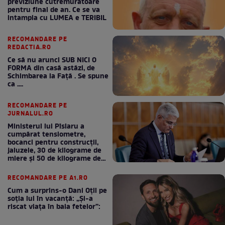
previziune cutremuratoare
pentru final de an. Ce se va
intampla cu LUMEA e TERIBIL
RECOMANDARE PE
REDACTIA.RO
Ce să nu arunci SUB NICI O
FORMA din casă astăzi, de
Schimbarea la Față . Se spune
ca ....
RECOMANDARE PE
JURNALUL.RO
Ministerul lui Pîslaru a
cumpărat tensiometre,
bocanci pentru construcții,
jaluzele, 30 de kilograme de
miere și 50 de kilograme de
cafea
RECOMANDARE PE A1.RO
Cum a surprins-o Dani Oțil pe
soția lui în vacanță: „Și-a
riscat viața în baia fetelor”: