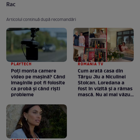
Rac
Articolul continuă după recomandări
PLAYTECH
ROMANIA TV
Poți monta camere
Cum arată casa din
video pe mașină? Când
Târgu Jiu a Niculinei
imaginile pot fi folosite
Stoican. Loredana a
ca probă și când riști
fost în vizită și a rămas
probleme
mască. Nu ai mai văzut
la nimeni așa ceva:
Fără cuvinte / VIDEO