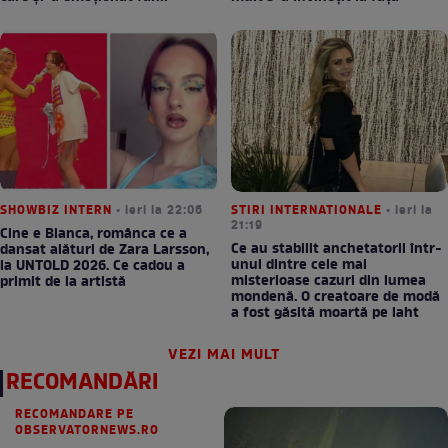
SHOWBIZ INTERN
• ieri la 22:06
STIRI INTERNATIONALE
• ieri la
21:19
Cine e Bianca, românca ce a
Ce au stabilit anchetatorii într-
dansat alături de Zara Larsson,
unul dintre cele mai
la UNTOLD 2026. Ce cadou a
misterioase cazuri din lumea
primit de la artistă
mondenă. O creatoare de modă
a fost găsită moartă pe iaht
VEZI MAI MULT
RECOMANDĂRI
RECOMANDARE PE
OBSERVATORNEWS.RO