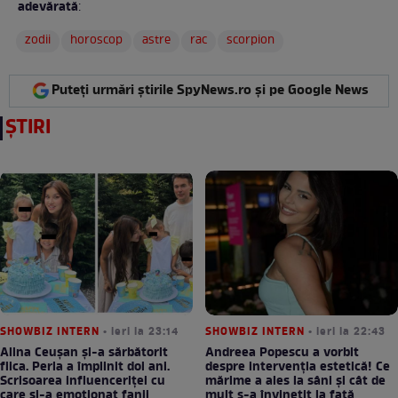
adevărată
:
zodii
horoscop
astre
rac
scorpion
Puteți urmări știrile SpyNews.ro și pe Google News
ȘTIRI
SHOWBIZ INTERN
• ieri la 23:14
SHOWBIZ INTERN
• ieri la 22:43
Alina Ceușan și-a sărbătorit
Andreea Popescu a vorbit
fiica. Perla a împlinit doi ani.
despre intervenția estetică! Ce
Scrisoarea influenceriței cu
mărime a ales la sâni și cât de
care și-a emoționat fanii
mult s-a învinețit la față