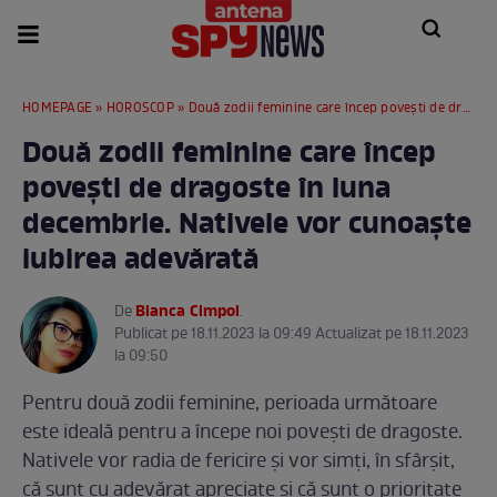
HOMEPAGE
»
HOROSCOP
» Două zodii feminine care încep povești de dragoste în luna decembrie. Nativele vor cunoaște iubirea adevărată
Două zodii feminine care încep
povești de dragoste în luna
decembrie. Nativele vor cunoaște
iubirea adevărată
Bianca Cimpoi
De
.
Publicat pe 18.11.2023 la 09:49 Actualizat pe 18.11.2023
la 09:50
Pentru două zodii feminine, perioada următoare
este ideală pentru a începe noi povești de dragoste.
Nativele vor radia de fericire și vor simți, în sfârșit,
că sunt cu adevărat apreciate și că sunt o prioritate