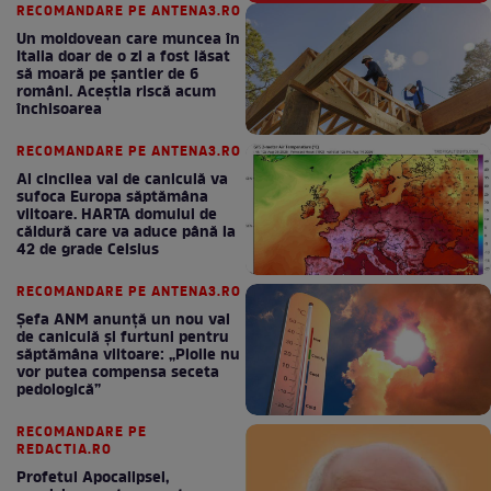
RECOMANDARE PE ANTENA3.RO
Un moldovean care muncea în
Italia doar de o zi a fost lăsat
să moară pe şantier de 6
români. Aceștia riscă acum
închisoarea
RECOMANDARE PE ANTENA3.RO
Al cincilea val de caniculă va
sufoca Europa săptămâna
viitoare. HARTA domului de
căldură care va aduce până la
42 de grade Celsius
RECOMANDARE PE ANTENA3.RO
Șefa ANM anunță un nou val
de caniculă și furtuni pentru
săptămâna viitoare: „Ploile nu
vor putea compensa seceta
pedologică”
RECOMANDARE PE
REDACTIA.RO
Profetul Apocalipsei,