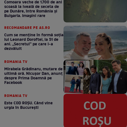
Comoara veche de 1.700 de ani
scoasă la iveală de seceta de
pe Dunăre, între România şi
Bulgaria. Imagini rare
RECOMANDARE PE AS.RO
Cum se menţine în formă soţia
lui Leonard Doroftei, la 51 de
ani. „Secretul” pe care l-a
dezvăluit
ROMANIA TV
Mirabela Grădinaru, mutare de
ultimă oră. Nicuşor Dan, anunţ
despre Prima Doamnă pe
Facebook
ROMANIA TV
Este COD ROŞU. Când vine
urgia în Bucureşti