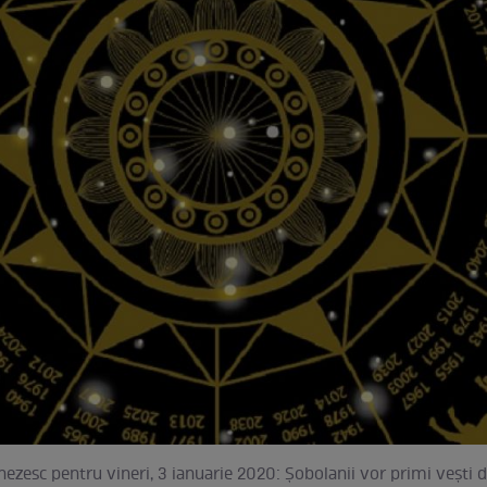
ezesc pentru vineri, 3 ianuarie 2020: Șobolanii vor primi vești d