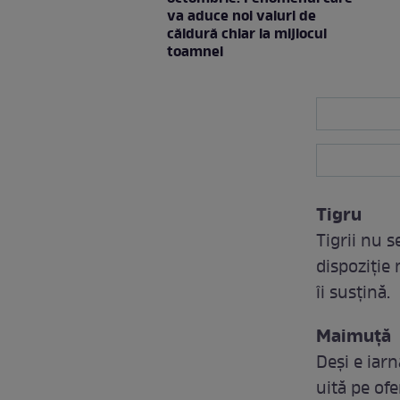
va aduce noi valuri de
căldură chiar la mijlocul
toamnei
Tigru
Tigrii nu 
dispoziție 
îi susțină.
Maimuță
Deși e iar
uită pe of