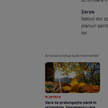
schimbare în 
Șarpe
Nativii din z
planuri pent
lor.
Articolul continuă după recomandări
PLAYTECH
Vara se prelungeşte până în
octombrie. Fenomenul care