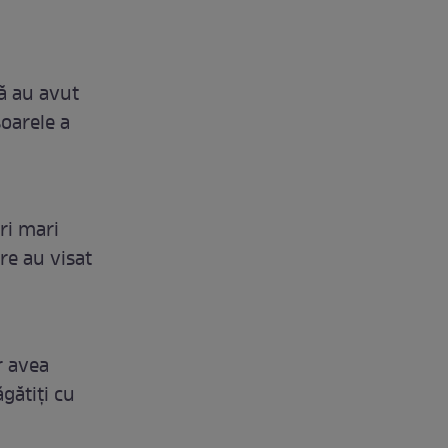
dă au avut
soarele a
uri mari
re au visat
r avea
gătiți cu