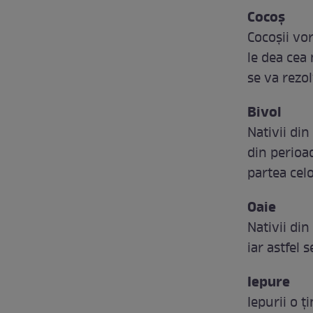
Cocoș
Cocoșii vo
le dea cea
se va rezol
Bivol
Nativii din
din perioa
partea celo
Oaie
Nativii din
iar astfel 
Iepure
Iepurii o ț