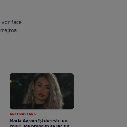
i vor face
preajma
ANTENASTARS
Maria Avram își dorește un
copil: „Mă preocup să fac un