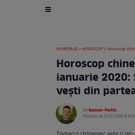
HOMEPAGE
»
HOROSCOP
» Horoscop chinezesc p
Horoscop chine
ianuarie 2020: 
vești din parte
Razvan Paltin
De
.
Publicat pe 02.01.2020 la 16:
Zodiacul chinezesc este o latu