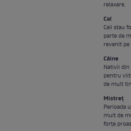
relaxare.
Cal
Caii stau 
parte de m
revenit pe 
Câine
Nativii din
pentru vii
de mult ti
Mistreț
Perioada u
mult de mun
forțe proa