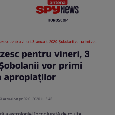
HOROSCOP
entru vineri, 3 ianuarie 2020: Șobolanii vor primi vești din partea apropiaților
zesc pentru vineri, 3
Șobolanii vor primi
a apropiaților
43 Actualizat pe 02.01.2020 la 16:45
ră a astrologiei înconjurată de multe