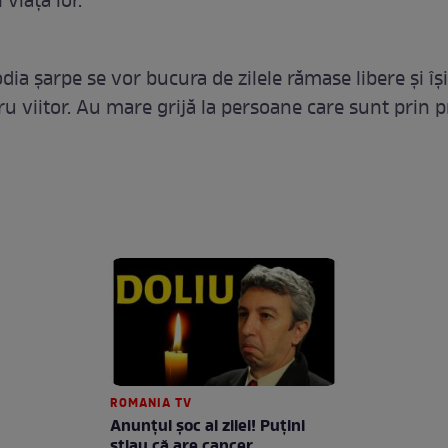
viața lor.
odia șarpe se vor bucura de zilele rămase libere și îș
ru viitor. Au mare grijă la persoane care sunt prin 
ROMANIA TV
Anunţul şoc al zilei! Puţini
ştiau că are cancer