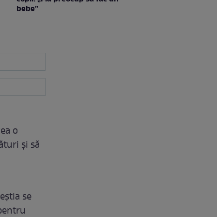
bebe”
vea o
turi și să
eștia se
 pentru