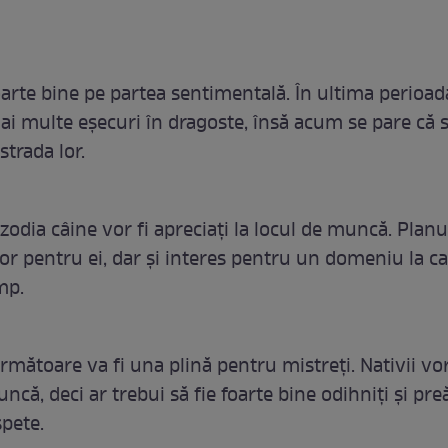
foarte bine pe partea sentimentală. În ultima perioa
ai multe eșecuri în dragoste, însă acum se pare că 
strada lor.
 zodia câine vor fi apreciați la locul de muncă. Plan
tor pentru ei, dar și interes pentru un domeniu la ca
mp.
rmătoare va fi una plină pentru mistreți. Nativii vo
că, deci ar trebui să fie foarte bine odihniți și preă
spete.