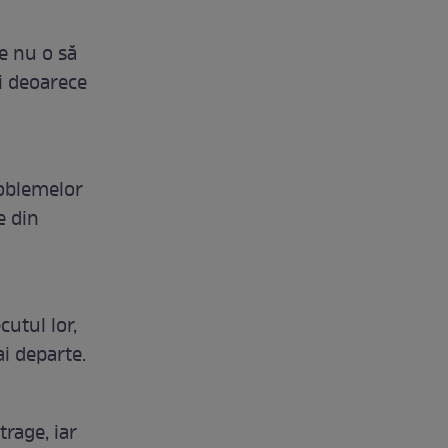
e nu o să
ți deoarece
roblemelor
e din
cutul lor,
ai departe.
trage, iar