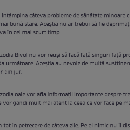
r întâmpina câteva probleme de sănătate minoare c
 mai bună stare. Aceștia nu ar trebui să fie deprima
va în cel mai scurt timp.
 zodia Bivol nu vor reuși să facă față singuri față p
da următoare. Aceștia au nevoie de multă sustținer
r din jur.
 zodia oaie vor afla informații importante despre tre
se vor gândi mult mai atent la ceea ce vor face pe m
in tot în petrecere de câteva zile. Pe ei nimic nu îi dis