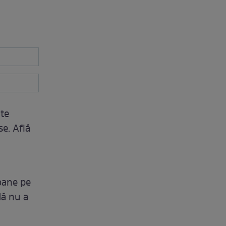
lte
se. Află
oane pe
dă nu a