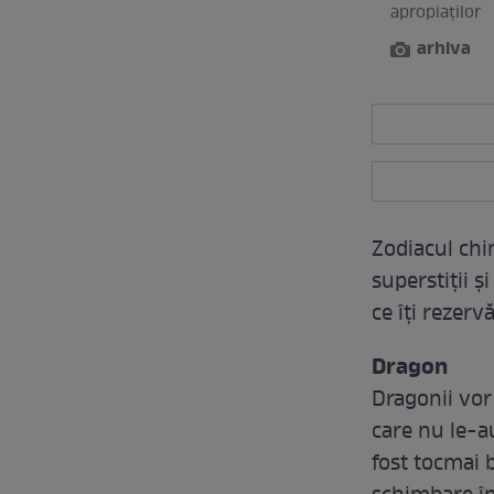
apropiaților
arhiva
Zodiacul chi
superstiții ş
ce îți rezervă
Dragon
Dragonii vor
care nu le-a
fost tocmai 