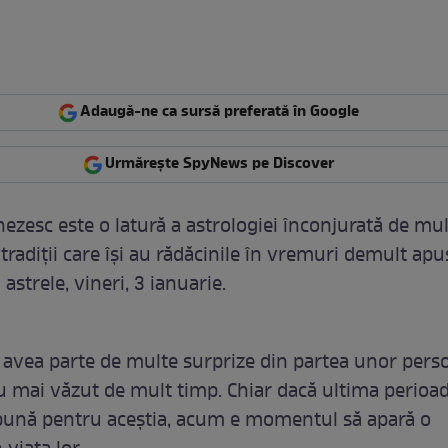
Adaugă-ne ca sursă preferată în Google
Urmărește SpyNews pe Discover
nezesc este o latură a astrologiei înconjurată de mu
i tradiţii care îşi au rădăcinile în vremuri demult apu
 astrele, vineri, 3 ianuarie.
 avea parte de multe surprize din partea unor pers
u mai văzut de mult timp. Chiar dacă ultima perioa
bună pentru aceștia, acum e momentul să apară o