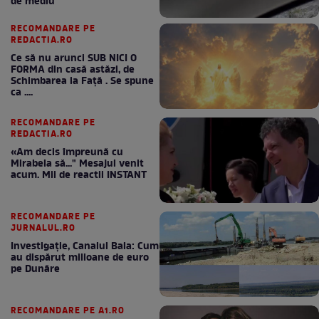
de mediu
RECOMANDARE PE
REDACTIA.RO
Ce să nu arunci SUB NICI O
FORMA din casă astăzi, de
Schimbarea la Față . Se spune
ca ....
RECOMANDARE PE
REDACTIA.RO
«Am decis împreună cu
Mirabela să..." Mesajul venit
acum. Mii de reactii INSTANT
RECOMANDARE PE
JURNALUL.RO
Investigație, Canalul Bala: Cum
au dispărut milioane de euro
pe Dunăre
RECOMANDARE PE A1.RO