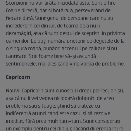
Scorpioni nu vor arăta niciodată asta. Sunt o fire
foarte directă, dar şi hotărâtă, perseverând de
fiecare dată. Sunt genul de persoane care nu au
încredere în cei din jur, de teama de a nu fi
dezamăgiţi, aşa că sunt destul de sceptişti în privinţa
oamenilor. Le poţi număra prietenii pe degetele de la
o singură mână, punând accentul pe calitate şi nu
cantitate. Ştie foarte bine să-şi ascundă
sentimentele, mai ales când vine vorba de probleme.
Capricorn
Nativii Capricorn sunt cunoscuţi drept perfecţionişti,
aşa că nu îi vei vedea niciodată doborâţi de vreo
problemă sau situaţie, ştiind să trateze cu
indiferenţă atunci când este cazul şi să rezolve
imediat, fără prea mult tam-tam. Sunt consideraţi
un exemplu pentru cei din jur, făcând diferenţa între