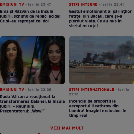
EMISIUNI TV
• ieri la 23:47
STIRI INTERNE
• ieri la 22:41
Ema și Răzvan de la Insula
Gestul emoționant al părinților
Iubirii, schimb de replici acide!
fetiței din Bacău, care și-a
Ce și-au reproșat cei doi
pierdut viața. Ce au pus în
sicriul micuței
EMISIUNI TV
• ieri la 22:06
STIRI INTERNATIONALE
• ieri la
21:16
Radu Vâlcan a reacționat la
Incendiu de proporții la
transformarea Daianei, la Insula
aeroportul Heathrow din
Iubirii - Reuniuni.
Londra! Imagini exclusive, în
Prezentatorul: „Wow!”
timp real
VEZI MAI MULT