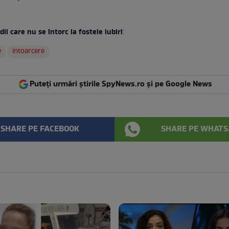
dii care nu se întorc la fostele iubiri
:
e
intoarcere
Puteți urmări știrile SpyNews.ro și pe Google News
SHARE PE FACEBOOK
SHARE PE WHATS