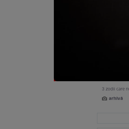
3 zodii care n
arhivă