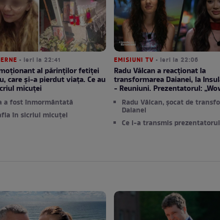
TERNE
• ieri la 22:41
EMISIUNI TV
• ieri la 22:06
moționant al părinților fetiței
Radu Vâlcan a reacționat la
u, care și-a pierdut viața. Ce au
transformarea Daianei, la Insula
criul micuței
- Reuniuni. Prezentatorul: „Wo
a a fost înmormântată
Radu Vâlcan, șocat de transf
Daianei
afla în sicriul micuței
Ce i-a transmis prezentatorul