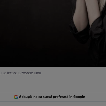
u se întorc la fostele iubiri
Adaugă-ne ca sursă preferată în Google