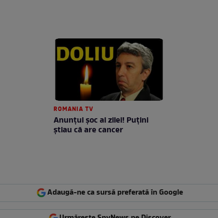
ROMANIA TV
Anunţul şoc al zilei! Puţini
ştiau că are cancer
Adaugă-ne ca sursă preferată în Google
Urmărește SpyNews pe Discover