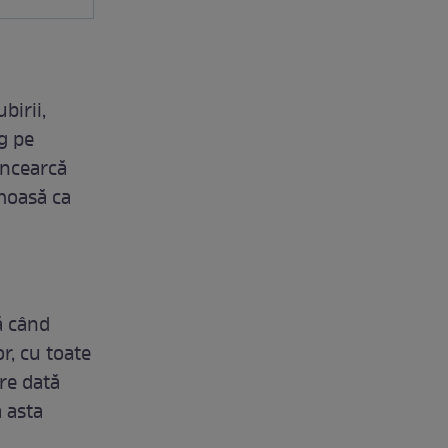
birii,
g pe
 încearcă
umoasă ca
ă când
r, cu toate
re dată
 asta