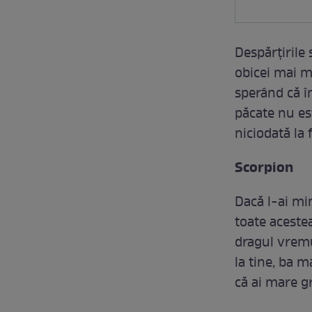
Despărțirile
obicei mai mu
sperând că în
păcate nu es
niciodată la 
Scorpion
Dacă l-ai min
toate acestea
dragul vremu
la tine, ba m
că ai mare gr