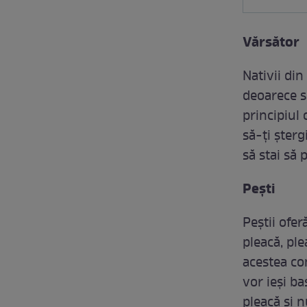
Vărsător
Nativii din
deoarece s
principiul 
să-ți șterg
să stai să 
Pești
Peștii ofe
pleacă, ple
acestea co
vor ieși b
pleacă și 