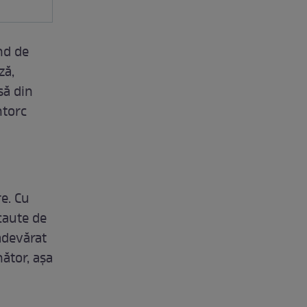
nd de
ză,
să din
ntorc
re. Cu
 caute de
adevărat
nător, așa