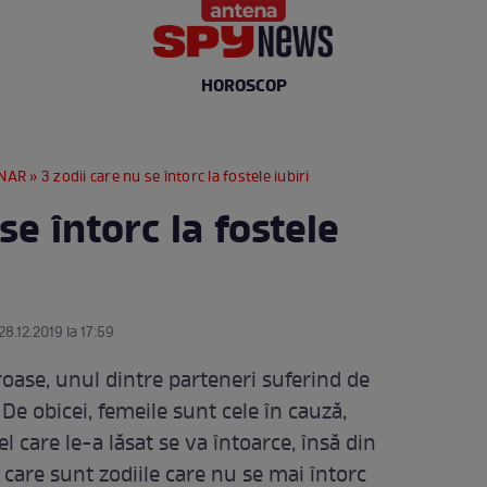
HOROSCOP
NAR
» 3 zodii care nu se întorc la fostele iubiri
se întorc la fostele
28.12.2019 la 17:59
oase, unul dintre parteneri suferind de
 De obicei, femeile sunt cele în cauză,
l care le-a lăsat se va întoarce, însă din
 care sunt zodiile care nu se mai întorc