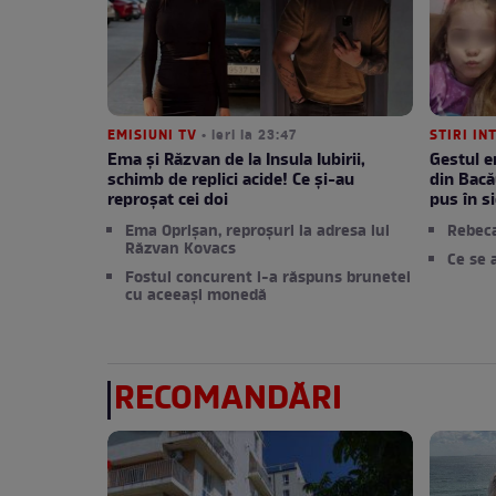
EMISIUNI TV
• ieri la 23:47
STIRI IN
Ema și Răzvan de la Insula Iubirii,
Gestul e
schimb de replici acide! Ce și-au
din Bacă
reproșat cei doi
pus în si
Ema Oprișan, reproșuri la adresa lui
Rebec
Răzvan Kovacs
Ce se 
Fostul concurent i-a răspuns brunetei
cu aceeași monedă
RECOMANDĂRI