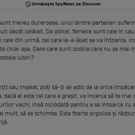
Urmărește SpyNews pe Discover
 sunt mereu dureroase, unul dintre parteneri suferi
lt decât celălalt. De obicei, femeile sunt cele în cau
 cele din urmă, cel care le-a lăsat se va întoarce, în
te chiar așa. Oare care sunt zodiile care nu se mai î
fostele iubiri?
țit sau înșelat, poți să-ți iei adio de la orice împăca
, dacă el este cel care a greșit, va încerca să te mai
rilor vechi, însă niciodată pentru a se întoarce cu 
ai mult, să se schimbe. Este foarte orgolios și răzbu
ijă.