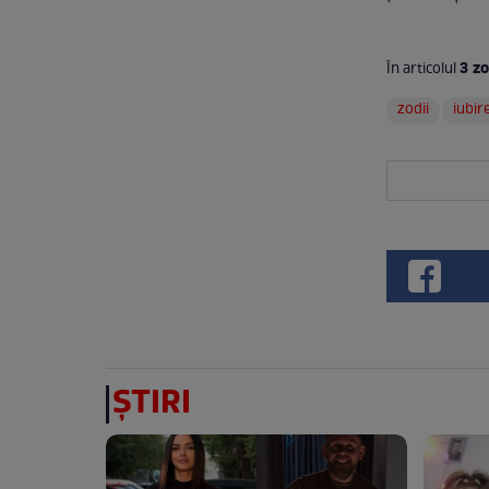
3 zo
În articolul
zodii
iubir
ȘTIRI