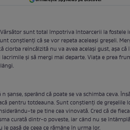
 Vărsător sunt total împotriva întoarcerii la fostele iu
unt conștienți că se vor repeta aceleași greșeli. Mer
că ciorba reîncălzită nu va avea același gust, așa că
i lacrimile și să mergi mai departe. Viața e prea fr
plângi.
ră n șanse, sperând că poate se va schimba ceva. Îns
acă pentru totdeauna. Sunt conștienți de greșelile lo
nsiderându-te pe tine cea vinovată. Cred că de fieca
asma curată dintr-o poveste, iar când nu se întâmplă
nu le pasă de ceea ce rămâne în urma lor.