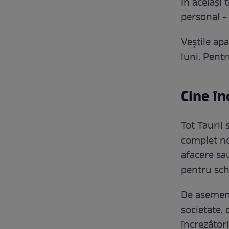
În același 
personal -
Veștile apa
luni. Pent
Cine î
Tot Taurii
complet no
afacere sau
pentru sc
De aseme
societate,
încrezători