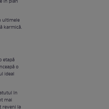
le în plan
n ultimele
ă karmică.
o etapă
înceapă o
l ideal
atutul în
nt mai
t reveni la