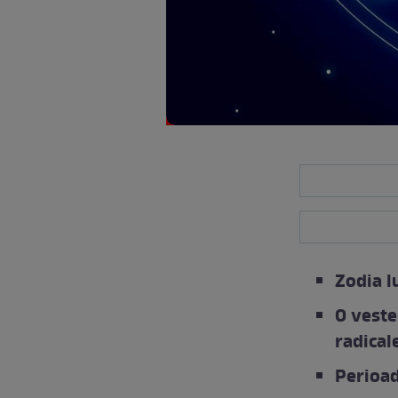
Zodia l
O veste
radical
Perioad