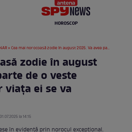
HOROSCOP
NAR
» Cea mai norocoasă zodie în august 2025. Va avea parte de o veste neașteptată, iar viața ei se va schimba total
asă zodie în august
arte de o veste
 viața ei se va
31.07.2025 la 14:15
ese în evidență prin norocul excepțional.