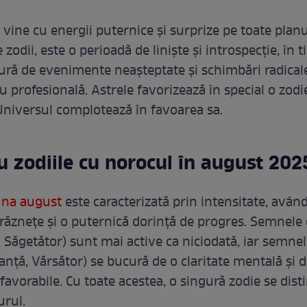
vine cu energii puternice și surprize pe toate planu
zodii, este o perioadă de liniște și introspecție, în 
cură de evenimente neașteptate și schimbări radicale
 profesională. Astrele favorizează în special o zodi
 Universul complotează în favoarea sa.
 zodiile cu norocul în august 202
na august
este caracterizată prin intensitate, avân
ndrăznețe și o puternică dorință de progres. Semnele 
, Săgetător) sunt mai active ca niciodată, iar semnel
anță, Vărsător) se bucură de o claritate mentală și 
favorabile. Cu toate acestea, o singură zodie se dist
urul.