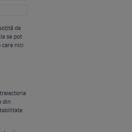
soțită de
ia se pot
 care nici
traiectoria
e din
tabilitate