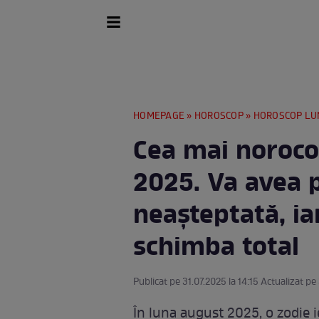
HOMEPAGE
»
HOROSCOP
»
HOROSCOP LU
Cea mai noroco
2025. Va avea p
neașteptată, iar
schimba total
Publicat pe 31.07.2025 la 14:15 Actualizat pe 
În luna august 2025, o zodie i