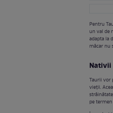
Pentru Tau
un val de 
adapta la d
măcar nu se
Nativii
Taurii vor 
vieții. Ace
străinătate
pe termen 