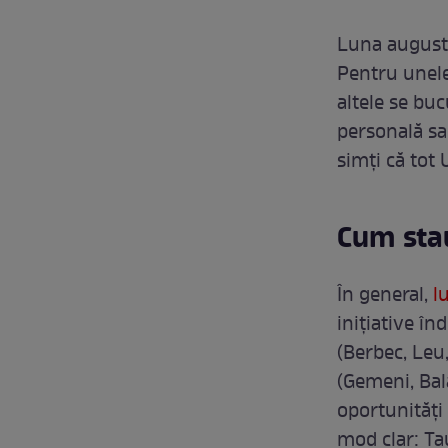
Luna august 
Pentru unele 
altele se bu
personală sau
simți că tot
Cum stau
În general,
lu
inițiative î
(Berbec, Leu
(Gemeni, Bal
oportunități 
mod clar: Ta