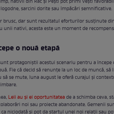
timp, nativii din Rac și Pești pot primi vești favorabi
 logodne, sarcini dorite sau împăcări semnificative.
r brusc, dar sunt rezultatul eforturilor susținute di
ru unii nativi, acesta este un moment de recompens
ncepe o nouă etapă
 sunt protagoniștii acestui scenariu pentru a începe 
uă. Fie că decid să renunțe la un loc de muncă, să 
 să se mute, luna august le oferă curajul și contextu
himbare.
nea,
Leii au și ei oportunitatea
de a schimba ceva, st
 colaborări noi sau proiecte abandonate. Gemenii su
 ca niciodată și pot da startul unei noi relații sau po