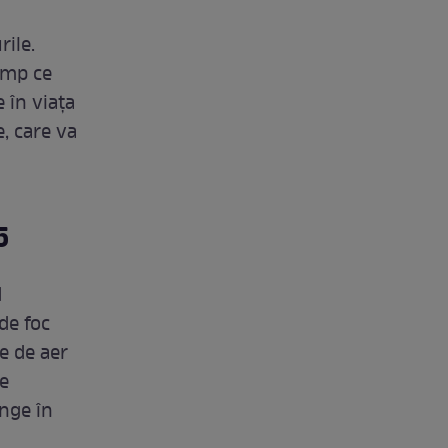
rile.
timp ce
 în viața
e, care va
5
d
de foc
e de aer
de
inge în