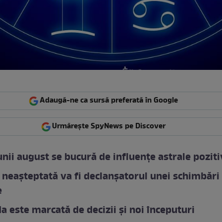
Adaugă-ne ca sursă preferată în Google
Urmărește SpyNews pe Discover
unii august se bucură de influențe astrale pozit
 neașteptată va fi declanșatorul unei schimbări
e
a este marcată de decizii și noi începuturi