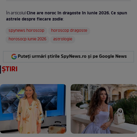
Cine are noroc în dragoste în iunie 2026. Ce spun
În articolul
astrele despre fiecare zodie
:
spynews horoscop
horoscop dragoste
horosocp iunie 2026
astrologie
Puteți urmări știrile SpyNews.ro și pe Google News
ȘTIRI