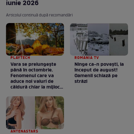
iunie 2026
Articolul continuă după recomandări
PLAYTECH
ROMANIA TV
Vara se prelungeşte
Ninge ca-n povești, la
până în octombrie.
început de august!
Fenomenul care va
Oamenii schiază pe
aduce noi valuri de
străzi
căldură chiar la mijlocul
toamnei
ANTENASTARS