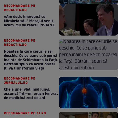
RECOMANDARE PE
REDACTIA.RO
«Am decis împreună cu
Mirabela să..." Mesajul venit
acum. Mii de reactii INSTANT
RECOMANDARE PE
REDACTIA.RO
Noaptea în care cerurile se
deschid. Ce se pune sub pernă
înainte de Schimbarea la Față.
Bătrânii spun că acest obicei
îți va transforma viața
RECOMANDARE PE
JURNALUL.RO
Cheia unei vieți mai lungi,
ascunsă într-un organ ignorat
de medicină zeci de ani
RECOMANDARE PE A1.RO