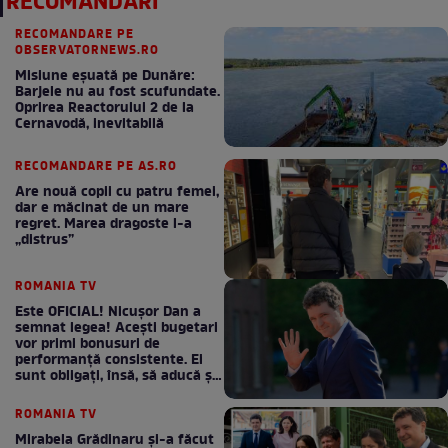
RECOMANDĂRI
RECOMANDARE PE
OBSERVATORNEWS.RO
Misiune eșuată pe Dunăre:
Barjele nu au fost scufundate.
Oprirea Reactorului 2 de la
Cernavodă, inevitabilă
RECOMANDARE PE AS.RO
Are nouă copii cu patru femei,
dar e măcinat de un mare
regret. Marea dragoste l-a
„distrus”
ROMANIA TV
Este OFICIAL! Nicușor Dan a
semnat legea! Acești bugetari
vor primi bonusuri de
performanță consistente. Ei
sunt obligați, însă, să aducă și
bani la bugetul de stat
ROMANIA TV
Mirabela Grădinaru și-a făcut