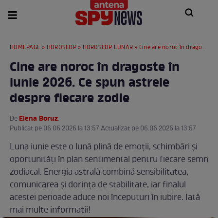
HOMEPAGE
»
HOROSCOP
»
HOROSCOP LUNAR
» Cine are noroc în dragoste în iunie 2026. Ce spun astrele despre fiecare zodie
Cine are noroc în dragoste în
iunie 2026. Ce spun astrele
despre fiecare zodie
Elena Boruz
De
.
Publicat pe 06.06.2026 la 13:57 Actualizat pe 06.06.2026 la 13:57
Luna iunie este o lună plină de emoții, schimbări și
oportunități în plan sentimental pentru fiecare semn
zodiacal. Energia astrală combină sensibilitatea,
comunicarea și dorința de stabilitate, iar finalul
acestei perioade aduce noi începuturi în iubire. Iată
mai multe informații!