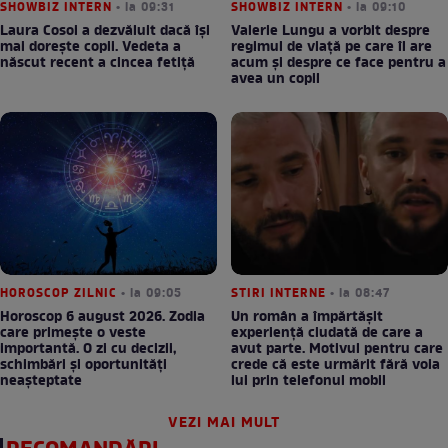
SHOWBIZ INTERN
• la 09:31
SHOWBIZ INTERN
• la 09:10
Laura Cosoi a dezvăluit dacă își
Valerie Lungu a vorbit despre
mai dorește copii. Vedeta a
regimul de viață pe care îl are
născut recent a cincea fetiță
acum și despre ce face pentru a
avea un copil
HOROSCOP ZILNIC
• la 09:05
STIRI INTERNE
• la 08:47
Horoscop 6 august 2026. Zodia
Un român a împărtășit
care primește o veste
experiență ciudată de care a
importantă. O zi cu decizii,
avut parte. Motivul pentru care
schimbări și oportunități
crede că este urmărit fără voia
neașteptate
lui prin telefonul mobil
VEZI MAI MULT