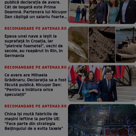
publică declarația de avere.
Cât de bogată este Prima
Doamnă. Partenera lui Nicușor
Dan câștigă un salariu foarte
bun în fiecare lună!
RECOMANDARE PE ANTENA3.RO
Epava unei nave a ieșit la
suprafață în Croația, iar
"pietrele foametei", vechi de
secole, au reapărut în Rin, în
Germania
RECOMANDARE PE ANTENA3.RO
Ce avere are Mihaela
Grădinaru. Declarația sa a fost
făcută publică. Nicușor Dan:
"Pentru a înlătura orice
speculații"
RECOMANDARE PE ANTENA3.RO
China își mută fabricile de
mașini ieftine la porțile UE:
"Face parte din strategia
Beijingului de a evita taxele"