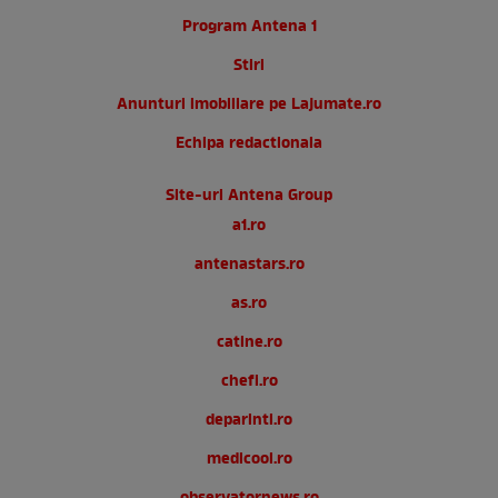
Program Antena 1
Stiri
Anunturi imobiliare pe Lajumate.ro
Echipa redactionala
Site-uri Antena Group
a1.ro
antenastars.ro
as.ro
catine.ro
chefi.ro
deparinti.ro
medicool.ro