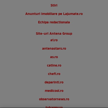
Stiri
Anunturi imobiliare pe Lajumate.ro
Echipa redactionala
Site-uri Antena Group
a1.ro
antenastars.ro
as.ro
catine.ro
chefi.ro
deparinti.ro
medicool.ro
observatornews.ro
tvhappy.ro