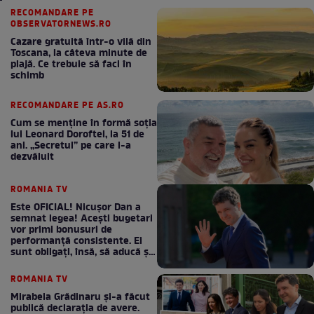
RECOMANDARE PE
OBSERVATORNEWS.RO
Cazare gratuită într-o vilă din
Toscana, la câteva minute de
plajă. Ce trebuie să faci în
schimb
RECOMANDARE PE AS.RO
Cum se menţine în formă soţia
lui Leonard Doroftei, la 51 de
ani. „Secretul” pe care l-a
dezvăluit
ROMANIA TV
Este OFICIAL! Nicușor Dan a
semnat legea! Acești bugetari
vor primi bonusuri de
performanță consistente. Ei
sunt obligați, însă, să aducă și
bani la bugetul de stat
ROMANIA TV
Mirabela Grădinaru și-a făcut
publică declarația de avere.