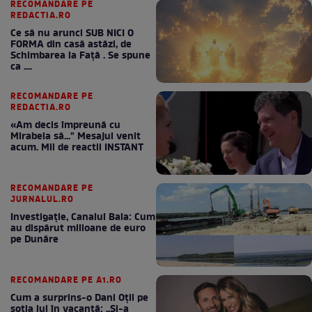
RECOMANDARE PE
REDACTIA.RO
Ce să nu arunci SUB NICI O
FORMA din casă astăzi, de
Schimbarea la Față . Se spune
ca ....
RECOMANDARE PE
REDACTIA.RO
«Am decis împreună cu
Mirabela să..." Mesajul venit
acum. Mii de reactii INSTANT
RECOMANDARE PE
JURNALUL.RO
Investigație, Canalul Bala: Cum
au dispărut milioane de euro
pe Dunăre
RECOMANDARE PE A1.RO
Cum a surprins-o Dani Oțil pe
soția lui în vacanță: „Și-a