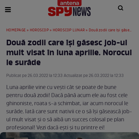
HOMEPAGE
»
HOROSCOP
»
HOROSCOP LUNAR
» Două zodii care își găsesc job-ul mult visat în luna aprilie. Norocul le surâde
Două zodii care își găsesc job-ul
mult visat în luna aprilie. Norocul
le surâde
Publicat pe 26.03.2022 la 12:33 Actualizat pe 26.03.2022 la 12:33
Luna aprilie vine cu vești cât se poate de bune
pentru două zodii! Dacă până acum ele au fost cele
ghinoniste, roata s-a schimbat, iar acum norocul le
surâde. Iată care sunt nativii ce o să își găsească job-
ul mult visat și o să aibă un succes colosal pe plan
profesional! Vezi dacă ești și tu printre ei!