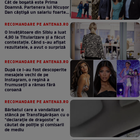
Cât de bogată este Prima
Doamnă. Partenera lui Nicușor
Dan câștigă un salariu foarte
bun în fiecare lună!
RECOMANDARE PE ANTENA3.RO
O învățătoare din Sibiu a luat
4,90 la Titularizare și a făcut
contestație. Când s-au afișat
rezultatele, a avut o surpriză
RECOMANDARE PE ANTENA3.RO
După ce i-au fost descoperite
mesajele vechi de pe
Instagram, o regină a
frumuseții a rămas fără
coroană
RECOMANDARE PE ANTENA3.RO
Bărbatul care a vandalizat o
stâncă pe Transfăgărășan cu o
"declaraţie de dragoste" e
căutat de poliție și comisarii
de mediu