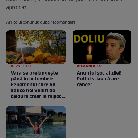
muncă ideal, destinul este de partea lor în viitorul
apropiat.
Articolul continuă după recomandări
PLAYTECH
ROMANIA TV
Vara se prelungeşte
Anunţul şoc al zilei!
până în octombrie.
Puţini ştiau că are
Fenomenul care va
cancer
aduce noi valuri de
căldură chiar la mijlocul
toamnei