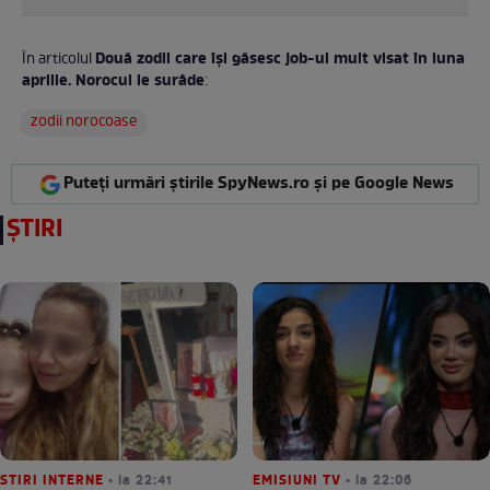
Două zodii care își găsesc job-ul mult visat în luna
În articolul
aprilie. Norocul le surâde
:
zodii norocoase
Puteți urmări știrile SpyNews.ro și pe Google News
ȘTIRI
STIRI INTERNE
• la 22:41
EMISIUNI TV
• la 22:06