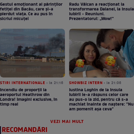
Gestul emoționant al părinților
Radu Vâlcan a reacționat la
fetiței din Bacău, care și-a
transformarea Daianei, la Insula
pierdut viața. Ce au pus în
Iubirii - Reuniuni.
sicriul micuței
Prezentatorul: „Wow!”
STIRI INTERNATIONALE
• la 21:16
SHOWBIZ INTERN
• la 21:06
Incendiu de proporții la
Iustina Loghin de la Insula
aeroportul Heathrow din
Iubirii le-a răspuns celor care
Londra! Imagini exclusive, în
au pus-o la zid, pentru că s-a
timp real
machiat înainte de naștere: "Nu
am pomenit așa ceva"
VEZI MAI MULT
RECOMANDĂRI