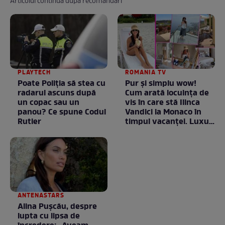
Articolul continuă după recomandări
PLAYTECH
ROMANIA TV
Poate Poliția să stea cu
Pur și simplu wow!
radarul ascuns după
Cum arată locuința de
un copac sau un
vis în care stă Ilinca
panou? Ce spune Codul
Vandici la Monaco în
Rutier
timpul vacanței. Luxul
e în starea lui pură.
Totul arată ca în filme!
/ GALERIE FOTO
ANTENASTARS
Alina Pușcău, despre
lupta cu lipsa de