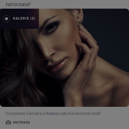
norocoase!
GALERIE (2)
Scorpionul, Fecioara și Balanța cele mai atractive zodii!
vecteezy