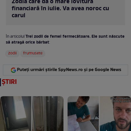
Zodia care dă o mare lovitură
financiară în iulie. Va avea noroc cu
carul
Trei zodii de femei fermecătoare. Ele sunt născute
În articolul
să atragă orice bărbat
:
zodii
frumusete
Puteți urmări știrile SpyNews.ro și pe Google News
ȘTIRI