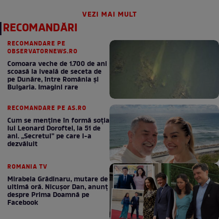
VEZI MAI MULT
RECOMANDĂRI
RECOMANDARE PE
OBSERVATORNEWS.RO
Comoara veche de 1.700 de ani
scoasă la iveală de seceta de
pe Dunăre, între România şi
Bulgaria. Imagini rare
RECOMANDARE PE AS.RO
Cum se menţine în formă soţia
lui Leonard Doroftei, la 51 de
ani. „Secretul” pe care l-a
dezvăluit
ROMANIA TV
Mirabela Grădinaru, mutare de
ultimă oră. Nicuşor Dan, anunţ
despre Prima Doamnă pe
Facebook