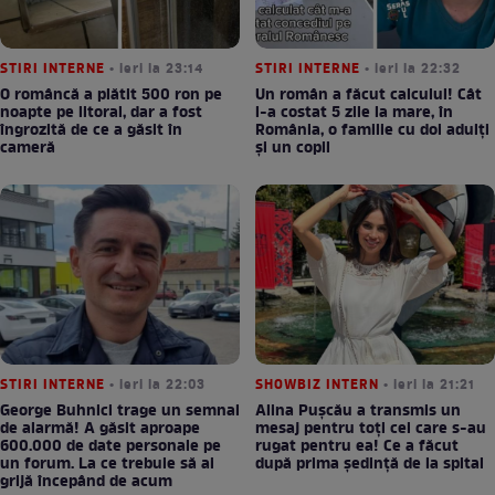
STIRI INTERNE
• ieri la 23:14
STIRI INTERNE
• ieri la 22:32
O româncă a plătit 500 ron pe
Un român a făcut calculul! Cât
noapte pe litoral, dar a fost
l-a costat 5 zile la mare, în
îngrozită de ce a găsit în
România, o familie cu doi adulți
cameră
și un copil
STIRI INTERNE
• ieri la 22:03
SHOWBIZ INTERN
• ieri la 21:21
George Buhnici trage un semnal
Alina Pușcău a transmis un
de alarmă! A găsit aproape
mesaj pentru toți cei care s-au
600.000 de date personale pe
rugat pentru ea! Ce a făcut
un forum. La ce trebuie să ai
după prima ședință de la spital
grijă începând de acum