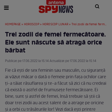
HOMEPAGE
»
HOROSCOP
»
HOROSCOP LUNAR
» Trei zodii de femei fermecătoare. Ele sunt născute să atragă orice bărbat
Trei zodii de femei fermecătoare.
Ele sunt născute să atragă orice
bărbat
Publicat pe 17.06.2022 la 15:14 Actualizat pe 17.06.2022 la 15:14
Fie că ești de sex feminin sau masculin, cu siguranță
ai văzut măcar o dată o femeie prin fața ochilor care
ți-a tăiat răsuflarea și te-a făcut să zici că nu credeai
că există o astfel de frumusețe fermecătoare. Ei
bine, sunt și astfel de femei, însă trebuie să știi că
doar trei zodii au acest talent de a atrage pe oricine
și a orbi cu trăsăturile lor! Vezi dacă ești printre