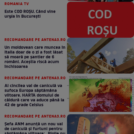
ROMANIA TV
Este COD ROŞU. Când vine
urgia în Bucureşti
RECOMANDARE PE ANTENA3.RO
Un moldovean care muncea în
Italia doar de o zi a fost lăsat
să moară pe şantier de 6
români. Aceștia riscă acum
închisoarea
RECOMANDARE PE ANTENA3.RO
Al cincilea val de caniculă va
sufoca Europa săptămâna
viitoare. HARTA domului de
căldură care va aduce până la
42 de grade Celsius
RECOMANDARE PE ANTENA3.RO
Șefa ANM anunță un nou val
de caniculă și furtuni pentru
săptămâna viitoare: „Ploile nu