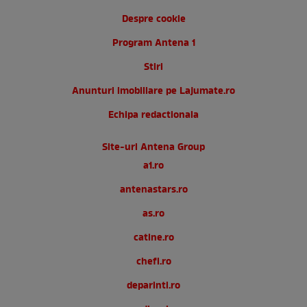
Despre cookie
Program Antena 1
Stiri
Anunturi imobiliare pe Lajumate.ro
Echipa redactionala
Site-uri Antena Group
a1.ro
antenastars.ro
as.ro
catine.ro
chefi.ro
deparinti.ro