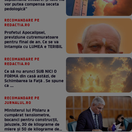
vor putea compensa seceta
pedologică”
RECOMANDARE PE
REDACTIA.RO
Profetul Apocalipsei,
previziune cutremuratoare
pentru final de an. Ce se va
intampla cu LUMEA e TERIBIL
RECOMANDARE PE
REDACTIA.RO
Ce să nu arunci SUB NICI O
FORMA din casă astăzi, de
Schimbarea la Față . Se spune
ca ....
RECOMANDARE PE
JURNALUL.RO
Ministerul lui Pîslaru a
cumpărat tensiometre,
bocanci pentru construcții,
jaluzele, 30 de kilograme de
miere și 50 de kilograme de