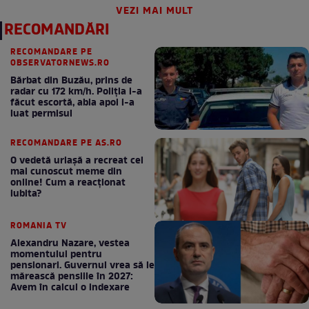
VEZI MAI MULT
RECOMANDĂRI
RECOMANDARE PE
OBSERVATORNEWS.RO
Bărbat din Buzău, prins de
radar cu 172 km/h. Poliţia i-a
făcut escortă, abia apoi i-a
luat permisul
RECOMANDARE PE AS.RO
O vedetă uriașă a recreat cel
mai cunoscut meme din
online! Cum a reacționat
iubita?
ROMANIA TV
Alexandru Nazare, vestea
momentului pentru
pensionari. Guvernul vrea să le
mărească pensiile în 2027:
Avem în calcul o indexare