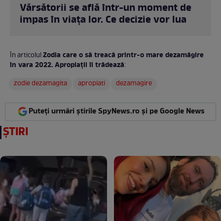
Vărsătorii se află într-un moment de
impas în viața lor. Ce decizie vor lua
Zodia care o să treacă printr-o mare dezamăgire
În articolul
în vara 2022. Apropiații îi trădează
:
zodie dezamagita
apropiati
dezamagire
Puteți urmări știrile SpyNews.ro și pe Google News
ȘTIRI