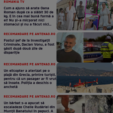
ROMANIA TV
Cum a ajuns să arate Oana
Roman după ce a slăbit 30 de
kg. E în cea mai bună formă a
ei! Nu și-a micșorat nici
stomacul și nu a făcut nici
Mounjaro / GALERIE FOTO
RECOMANDARE PE ANTENA3.RO
Fostul șef de la Investigații
Criminale, Dacian Vonu, a fost
găsit după două zile de
dispariţie
RECOMANDARE PE ANTENA3.RO
Un elicopter a aterizat pe o
plajă din Grecia, printre turiști,
pentru că un pasager ar fi vrut
să înoate. Poliția a deschis o
anchetă
RECOMANDARE PE ANTENA3.RO
Un bărbat s-a apucat să
escaladeze Cheile Rudăriei din
Munții Banatului în papuci. A