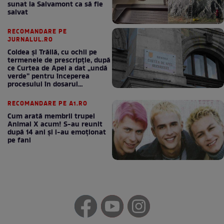
sunat la Salvamont ca să fie
salvat
RECOMANDARE PE
JURNALUL.RO
Coldea și Trăilă, cu ochii pe
termenele de prescripție, după
ce Curtea de Apel a dat „undă
verde” pentru începerea
procesului în dosarul
„Generalilor”
RECOMANDARE PE A1.RO
Cum arată membrii trupei
Animal X acum! S-au reunit
după 14 ani și i-au emoționat
pe fani