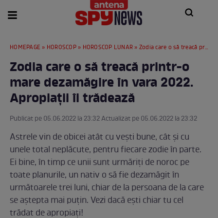
HOMEPAGE
»
HOROSCOP
»
HOROSCOP LUNAR
» Zodia care o să treacă printr-o mare dezamăgire în vara 2022. Apropiații îi trădează
Zodia care o să treacă printr-o
mare dezamăgire în vara 2022.
Apropiații îi trădează
Publicat pe 05.06.2022 la 23:32 Actualizat pe 05.06.2022 la 23:32
Astrele vin de obicei atât cu vești bune, cât și cu
unele total neplăcute, pentru fiecare zodie în parte.
Ei bine, în timp ce unii sunt urmăriți de noroc pe
toate planurile, un nativ o să fie dezamăgit în
următoarele trei luni, chiar de la persoana de la care
se aștepta mai puțin. Vezi dacă ești chiar tu cel
trădat de apropiați!