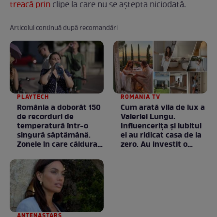
treacă prin
clipe la care nu se aștepta niciodată.
Articolul continuă după recomandări
PLAYTECH
ROMANIA TV
România a doborât 150
Cum arată vila de lux a
de recorduri de
Valeriei Lungu.
temperatură într-o
Influencerița și iubitul
singură săptămână.
ei au ridicat casa de la
Zonele în care căldura a
zero. Au investit o
ajuns la valori
avere în ea, dar fiecare
neobișnuite
bănuț a meritat. E mai
ceva ca în filme! /
GALERIE FOTO
ANTENASTARS