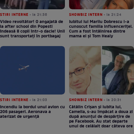
STIRI INTERNE
• la 21:36
SHOWBIZ INTERN
• la 21:24
Video revoltător! O angajată de
Iubitul lui Marilu Dobrescu i-a
la after school din Popesti
cunoscut familia influenceriței.
îndeasă 8 copii într-o dacie! Unii
Cum a fost întâlnirea dintre
sunt transportați în portbagaj
mama ei și Tom Healy
STIRI INTERNE
• la 21:03
SHOWBIZ INTERN
• la 20:31
Incendiu la bordul unui avion cu
Cătălin Crișan și iubita lui,
206 pasageri. Aeronava a
Camelia, s-au împăcat a doua zi
aterizat de urgență
după anunțul de despărțire de
pe Facebook. Au stat departe
unul de celălalt doar câteva ore