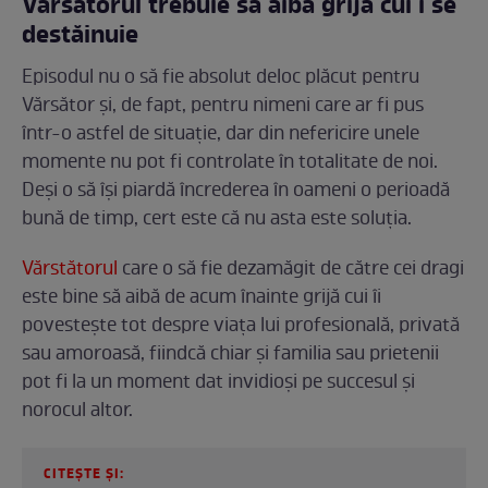
Vărsătorul trebuie să aibă grijă cui i se
destăinuie
Episodul nu o să fie absolut deloc plăcut pentru
Vărsător și, de fapt, pentru nimeni care ar fi pus
într-o astfel de situație, dar din nefericire unele
momente nu pot fi controlate în totalitate de noi.
Deși o să își piardă încrederea în oameni o perioadă
bună de timp, cert este că nu asta este soluția.
Vărstătorul
care o să fie dezamăgit de către cei dragi
este bine să aibă de acum înainte grijă cui îi
povestește tot despre viața lui profesională, privată
sau amoroasă, fiindcă chiar și familia sau prietenii
pot fi la un moment dat invidioși pe succesul și
norocul altor.
CITEȘTE ȘI: