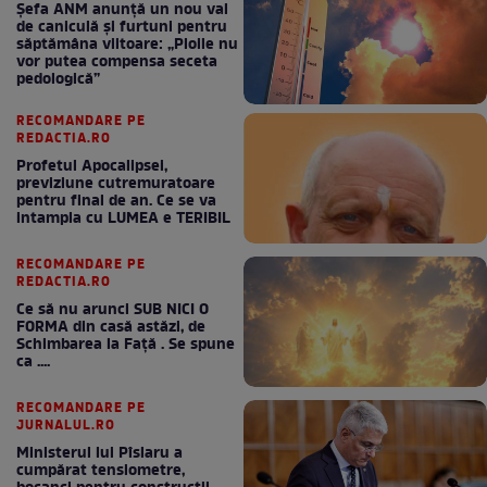
Șefa ANM anunță un nou val
de caniculă și furtuni pentru
săptămâna viitoare: „Ploile nu
vor putea compensa seceta
pedologică”
RECOMANDARE PE
REDACTIA.RO
Profetul Apocalipsei,
previziune cutremuratoare
pentru final de an. Ce se va
intampla cu LUMEA e TERIBIL
RECOMANDARE PE
REDACTIA.RO
Ce să nu arunci SUB NICI O
FORMA din casă astăzi, de
Schimbarea la Față . Se spune
ca ....
RECOMANDARE PE
JURNALUL.RO
Ministerul lui Pîslaru a
cumpărat tensiometre,