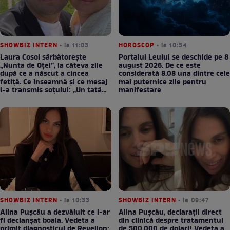
SHOWBIZ INTERN
• la 11:03
HOROSCOP
• la 10:54
Laura Cosoi sărbătorește
Portalul Leului se deschide pe 8
„Nunta de Oțel”, la câteva zile
august 2026. De ce este
după ce a născut a cincea
considerată 8.08 una dintre cele
fetiță. Ce înseamnă și ce mesaj
mai puternice zile pentru
i-a transmis soțului: „Un tată
manifestare
prezent schimbă totul”
SHOWBIZ INTERN
• la 10:33
SHOWBIZ INTERN
• la 09:47
Alina Pușcău a dezvăluit ce i-ar
Alina Pușcău, declarații direct
fi declanșat boala. Vedeta a
din clinică despre tratamentul
primit diagnosticul de Revelion:
de 500.000 de dolari! Vedeta a