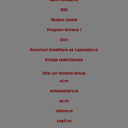
Date companie
RSS
Despre cookie
Program Antena 1
Stiri
Anunturi imobiliare pe Lajumate.ro
Echipa redactionala
Site-uri Antena Group
a1.ro
antenastars.ro
as.ro
catine.ro
chefi.ro