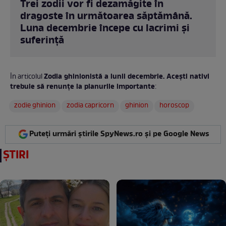
Trei zodii vor fi dezamăgite în
dragoste în următoarea săptămână.
Luna decembrie începe cu lacrimi și
suferință
Zodia ghinionistă a lunii decembrie. Acești nativi
În articolul
trebuie să renunțe la planurile importante
:
zodie ghinion
zodia capricorn
ghinion
horoscop
Puteți urmări știrile SpyNews.ro și pe Google News
ȘTIRI