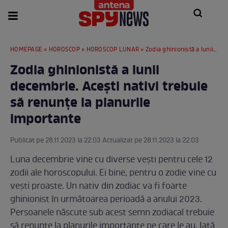
HOMEPAGE
»
HOROSCOP
»
HOROSCOP LUNAR
» Zodia ghinionistă a lunii decembrie. Acești nativi trebuie să renunțe la planurile importante
Zodia ghinionistă a lunii
decembrie. Acești nativi trebuie
să renunțe la planurile
importante
Publicat pe 28.11.2023 la 22:03 Actualizat pe 28.11.2023 la 22:03
Luna decembrie vine cu diverse vești pentru cele 12
zodii ale horoscopului. Ei bine, pentru o zodie vine cu
vești proaste. Un nativ din zodiac va fi foarte
ghinionist în următoarea perioadă a anului 2023.
Persoanele născute sub acest semn zodiacal trebuie
să renunțe la planurile importante pe care le au. Iată