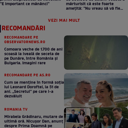
”E important ce mănânci”
mărturisit că este foarte
amețită: ”Nu vreau să vă fie
milă”
VEZI MAI MULT
RECOMANDĂRI
RECOMANDARE PE
OBSERVATORNEWS.RO
Comoara veche de 1.700 de ani
scoasă la iveală de seceta de
pe Dunăre, între România şi
Bulgaria. Imagini rare
RECOMANDARE PE AS.RO
Cum se menţine în formă soţia
lui Leonard Doroftei, la 51 de
ani. „Secretul” pe care l-a
dezvăluit
ROMANIA TV
Mirabela Grădinaru, mutare de
ultimă oră. Nicuşor Dan, anunţ
despre Prima Doamnă pe