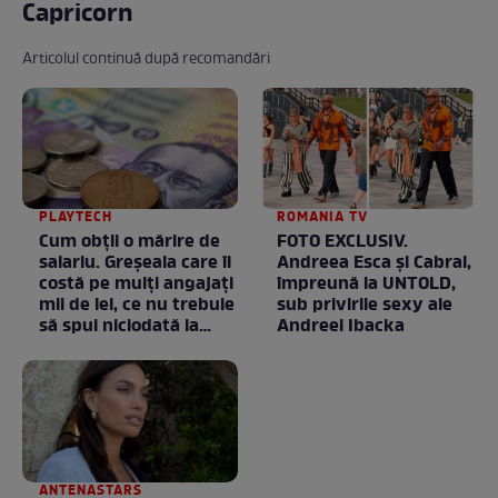
Capricorn
Articolul continuă după recomandări
PLAYTECH
ROMANIA TV
Cum obții o mărire de
FOTO EXCLUSIV.
salariu. Greșeala care îi
Andreea Esca şi Cabral,
costă pe mulți angajați
împreună la UNTOLD,
mii de lei, ce nu trebuie
sub privirile sexy ale
să spui niciodată la
Andreei Ibacka
negociere
ANTENASTARS