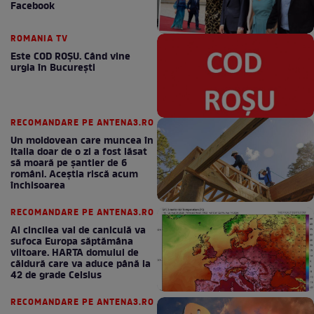
Facebook
ROMANIA TV
Este COD ROŞU. Când vine
urgia în Bucureşti
RECOMANDARE PE ANTENA3.RO
Un moldovean care muncea în
Italia doar de o zi a fost lăsat
să moară pe şantier de 6
români. Aceștia riscă acum
închisoarea
RECOMANDARE PE ANTENA3.RO
Al cincilea val de caniculă va
sufoca Europa săptămâna
viitoare. HARTA domului de
căldură care va aduce până la
42 de grade Celsius
RECOMANDARE PE ANTENA3.RO