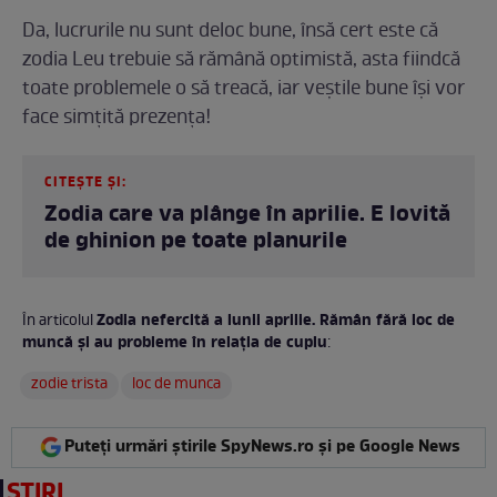
Da, lucrurile nu sunt deloc bune, însă cert este că
zodia Leu trebuie să rămână optimistă, asta fiindcă
toate problemele o să treacă, iar veștile bune își vor
face simțită prezența!
CITEȘTE ȘI:
Zodia care va plânge în aprilie. E lovită
de ghinion pe toate planurile
Zodia nefercită a lunii aprilie. Rămân fără loc de
În articolul
muncă și au probleme în relația de cuplu
:
zodie trista
loc de munca
Puteți urmări știrile SpyNews.ro și pe Google News
ȘTIRI