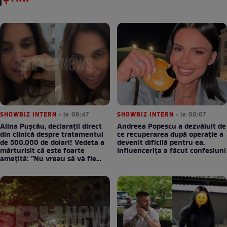
SHOWBIZ INTERN
• la 09:47
SHOWBIZ INTERN
• la 00:07
Alina Pușcău, declarații direct
Andreea Popescu a dezvăluit de
din clinică despre tratamentul
ce recuperarea după operație a
de 500.000 de dolari! Vedeta a
devenit dificilă pentru ea.
mărturisit că este foarte
Influencerița a făcut confesiuni
amețită: ”Nu vreau să vă fie
milă”