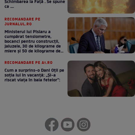
Schimbarea la Față . Se spune
ca ....
RECOMANDARE PE
JURNALUL.RO
Ministerul lui Pîslaru a
cumpărat tensiometre,
bocanci pentru construcții,
jaluzele, 30 de kilograme de
miere și 50 de kilograme de
cafea
RECOMANDARE PE A1.RO
Cum a surprins-o Dani Oțil pe
soția lui în vacanță: „Și-a
riscat viața în baia fetelor”: