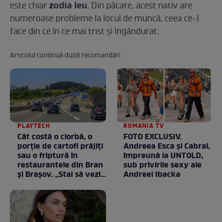
zodia leu
este chiar
. Din păcate, acest nativ are
numeroase probleme la locul de muncă, ceea ce-l
face din ce în ce mai trist și îngândurat.
Articolul continuă după recomandări
PLAYTECH
ROMANIA TV
Cât costă o ciorbă, o
FOTO EXCLUSIV.
porţie de cartofi prăjiţi
Andreea Esca şi Cabral,
sau o friptură în
împreună la UNTOLD,
restaurantele din Bran
sub privirile sexy ale
şi Braşov. „Stai să vezi
Andreei Ibacka
ce chirii sunt”