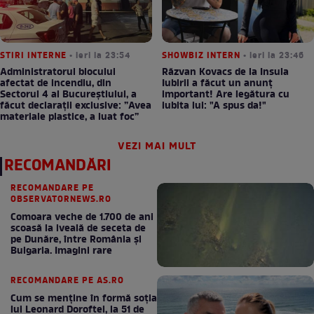
STIRI INTERNE
• ieri la 23:54
SHOWBIZ INTERN
• ieri la 23:46
Administratorul blocului
Răzvan Kovacs de la Insula
afectat de incendiu, din
Iubirii a făcut un anunț
Sectorul 4 al Bucureștiului, a
important! Are legătura cu
făcut declarații exclusive: ”Avea
iubita lui: "A spus da!"
materiale plastice, a luat foc”
VEZI MAI MULT
RECOMANDĂRI
RECOMANDARE PE
OBSERVATORNEWS.RO
Comoara veche de 1.700 de ani
scoasă la iveală de seceta de
pe Dunăre, între România şi
Bulgaria. Imagini rare
RECOMANDARE PE AS.RO
Cum se menţine în formă soţia
lui Leonard Doroftei, la 51 de