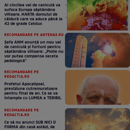
Al cincilea val de caniculă va
sufoca Europa săptămâna
viitoare. HARTA domului de
căldură care va aduce până la
42 de grade Celsius
RECOMANDARE PE ANTENA3.RO
Șefa ANM anunță un nou val
de caniculă și furtuni pentru
săptămâna viitoare: „Ploile nu
vor putea compensa seceta
pedologică”
RECOMANDARE PE
REDACTIA.RO
Profetul Apocalipsei,
previziune cutremuratoare
pentru final de an. Ce se va
intampla cu LUMEA e TERIBIL
RECOMANDARE PE
REDACTIA.RO
Ce să nu arunci SUB NICI O
FORMA din casă astăzi, de