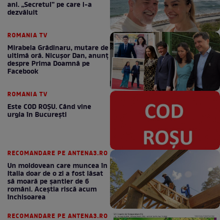
ani. „Secretul” pe care l-a
dezvăluit
ROMANIA TV
Mirabela Grădinaru, mutare de
ultimă oră. Nicuşor Dan, anunţ
despre Prima Doamnă pe
Facebook
ROMANIA TV
Este COD ROŞU. Când vine
urgia în Bucureşti
RECOMANDARE PE ANTENA3.RO
Un moldovean care muncea în
Italia doar de o zi a fost lăsat
să moară pe şantier de 6
români. Aceștia riscă acum
închisoarea
RECOMANDARE PE ANTENA3.RO