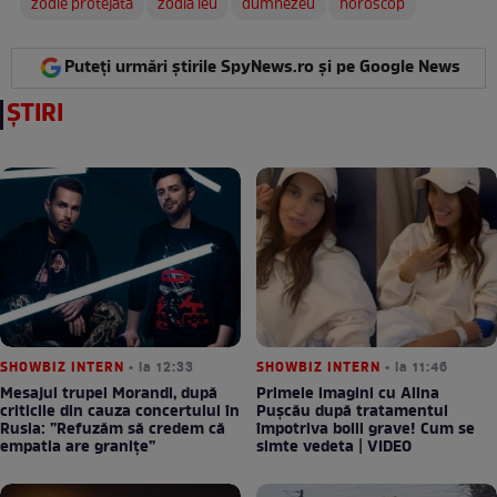
zodie protejata
zodia leu
dumnezeu
horoscop
Puteți urmări știrile SpyNews.ro și pe Google News
ȘTIRI
SHOWBIZ INTERN
• la 12:33
SHOWBIZ INTERN
• la 11:46
Mesajul trupei Morandi, după
Primele imagini cu Alina
criticile din cauza concertului în
Pușcău după tratamentul
Rusia: ”Refuzăm să credem că
împotriva bolii grave! Cum se
empatia are granițe”
simte vedeta | VIDEO