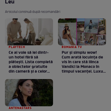
Leu
Articolul continuă după recomandări
PLAYTECH
ROMANIA TV
Ce ai voie să iei dintr-
Pur și simplu wow!
un hotel fără să
Cum arată locuința de
plătești. Lista completă
vis în care stă Ilinca
a obiectelor gratuite
Vandici la Monaco în
din cameră și a celor
timpul vacanței. Luxul
care rămân
e în starea lui pură.
proprietatea unității
Totul arată ca în filme!
/ GALERIE FOTO
ANTENASTARS