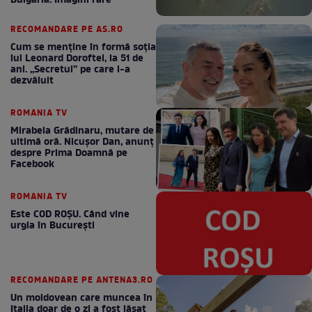
Bulgaria. Imagini rare
RECOMANDARE PE AS.RO
Cum se menţine în formă soţia
lui Leonard Doroftei, la 51 de
ani. „Secretul” pe care l-a
dezvăluit
ROMANIA TV
Mirabela Grădinaru, mutare de
ultimă oră. Nicuşor Dan, anunţ
despre Prima Doamnă pe
Facebook
ROMANIA TV
Este COD ROŞU. Când vine
urgia în Bucureşti
RECOMANDARE PE ANTENA3.RO
Un moldovean care muncea în
Italia doar de o zi a fost lăsat