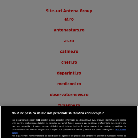
Site-uri Antena Group
a1.ro
antenastars.ro
as.ro
catine.ro
chefi.ro
deparinti.ro
medicool.ro
observatornews.ro
tvhappy.ro
Nouă ne pasă ca datele tale personale să rămână confidențiale
useit.ro
589
Noi și partenerii noștri
stocăm și/sau accesăm informații pe dispozitivul dvs., precum identificatorii cookie
unici pentru prelucrarea datelor cu caracter personal. Puteți accepta sau gestiona preferințele dvs. făcând clic
zutv.ro
mai jos, respectiv vă puteți opune utilizării unui interes legitim în orice moment pe pagina cu politica de
Mai multe
confidențialitate. Aceste alegeri vor fi raportate partenerilor noștri și nu vă vor afecta navigarea.
detalii
Noi si partenerii nostri (retelele de socializare si agentiile de publicitate partenere, precum si furnizorii nostri de