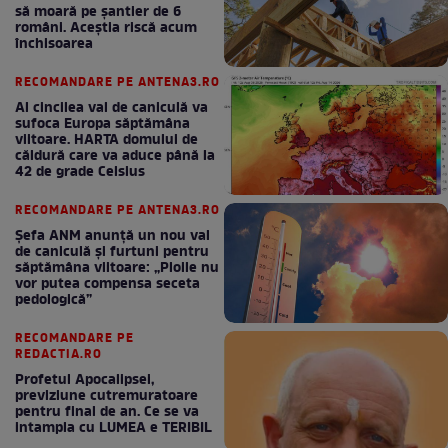
să moară pe şantier de 6
români. Aceștia riscă acum
închisoarea
RECOMANDARE PE ANTENA3.RO
Al cincilea val de caniculă va
sufoca Europa săptămâna
viitoare. HARTA domului de
căldură care va aduce până la
42 de grade Celsius
RECOMANDARE PE ANTENA3.RO
Șefa ANM anunță un nou val
de caniculă și furtuni pentru
săptămâna viitoare: „Ploile nu
vor putea compensa seceta
pedologică”
RECOMANDARE PE
REDACTIA.RO
Profetul Apocalipsei,
previziune cutremuratoare
pentru final de an. Ce se va
intampla cu LUMEA e TERIBIL