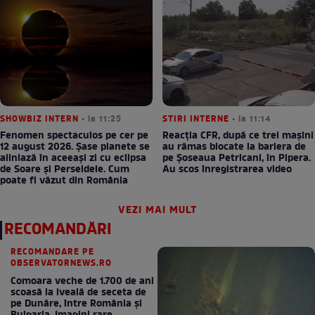
SHOWBIZ INTERN
• la 11:25
STIRI INTERNE
• la 11:14
Fenomen spectaculos pe cer pe
Reacția CFR, după ce trei mașini
12 august 2026. Șase planete se
au rămas blocate la bariera de
aliniază în aceeași zi cu eclipsa
pe Șoseaua Petricani, în Pipera.
de Soare și Perseidele. Cum
Au scos înregistrarea video
poate fi văzut din România
VEZI MAI MULT
RECOMANDĂRI
RECOMANDARE PE
OBSERVATORNEWS.RO
Comoara veche de 1.700 de ani
scoasă la iveală de seceta de
pe Dunăre, între România şi