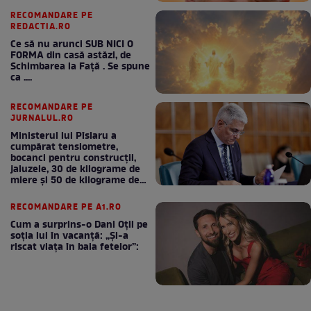
RECOMANDARE PE
REDACTIA.RO
Ce să nu arunci SUB NICI O
FORMA din casă astăzi, de
Schimbarea la Față . Se spune
ca ....
RECOMANDARE PE
JURNALUL.RO
Ministerul lui Pîslaru a
cumpărat tensiometre,
bocanci pentru construcții,
jaluzele, 30 de kilograme de
miere și 50 de kilograme de
cafea
RECOMANDARE PE A1.RO
Cum a surprins-o Dani Oțil pe
soția lui în vacanță: „Și-a
riscat viața în baia fetelor”: