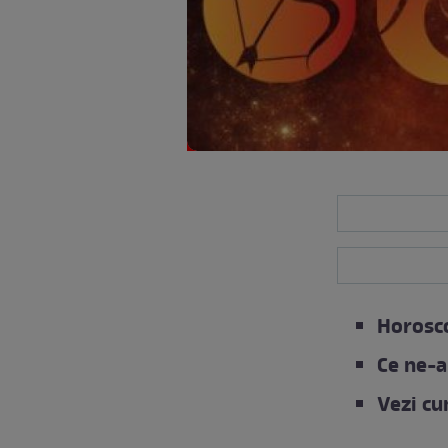
Horosco
Ce ne-a
Vezi cu