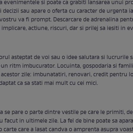
a evenimentele si poate ca grabiti lansarea unui pro
 decizii sau apare o oferta cu caracter de urgenta i
vostru va fi prompt. Descarcare de adrenalina pentr
 implicare, actiune, riscuri, dar si prilej sa iesiti in e
rul asteptat de voi sau o idee salutara si lucrurile 
-un ritm imbucurator. Locuinta, gospodaria si famil
 acestor zile: imbunatatiri, renovari, credit pentru l
aptat ca sa stati mai mult cu cei mici.
ca se pare o parte dintre vestile pe care le primiti, de
u facut in ultimele zile. La fel de bine poate sa apar
 o carte care a lasat candva o amprenta asupra voast