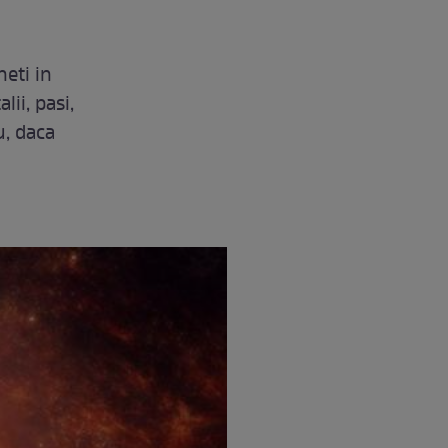
eti in
lii, pasi,
u, daca