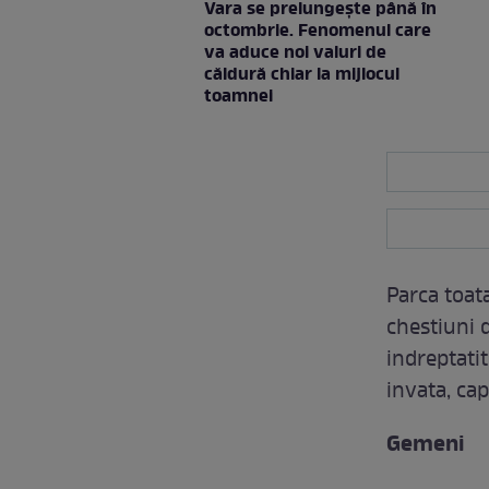
Vara se prelungeşte până în
octombrie. Fenomenul care
va aduce noi valuri de
căldură chiar la mijlocul
toamnei
Parca toata
chestiuni di
indreptatit
invata, cap
Gemeni