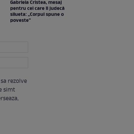
Gabriela Cristea, mesaj
pentru cei care îi judecă
silueta: „Corpul spune o
poveste”
 sa rezolve
se simt
erseaza,