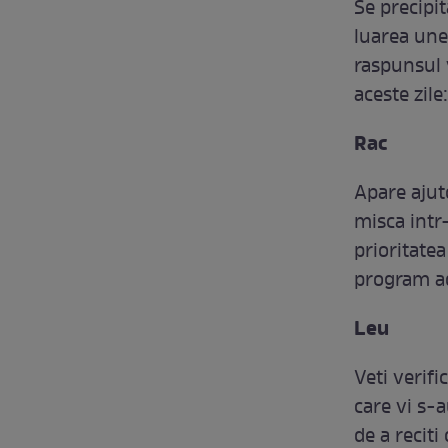
Se precipit
luarea unei
raspunsul 
aceste zile:
Rac
Apare ajuto
misca intr
prioritatea
program ad
Leu
Veti verifi
care vi s-a
de a reciti