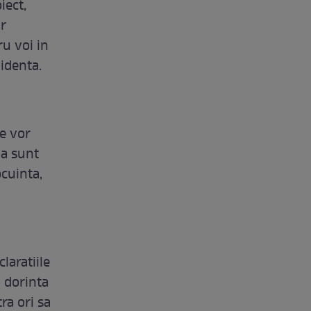
iect,
ar
u voi in
videnta.
se vor
ia sunt
ocuinta,
claratiile
a dorinta
ra ori sa