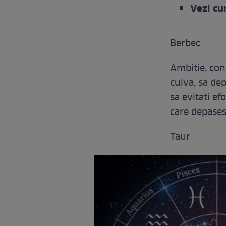
Vezi cu
Berbec
Ambitie, con
cuiva, sa depa
sa evitati ef
care depases
Taur