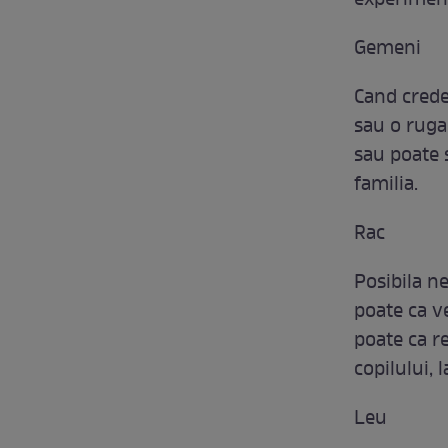
experimen
Gemeni
Cand crede
sau o rugam
sau poate s
familia.
Rac
Posibila ne
poate ca ve
poate ca re
copilului, 
Leu