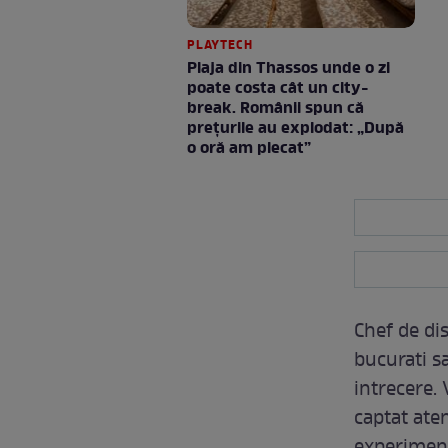
PLAYTECH
Plaja din Thassos unde o zi
poate costa cât un city-
break. Românii spun că
prețurile au explodat: „După
o oră am plecat”
Chef de dis
bucurati sa
intrecere. 
captat aten