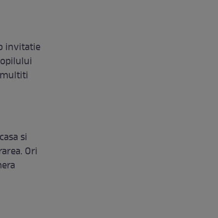
 invitatie
opilului
nmultiti
casa si
rarea. Ori
mera