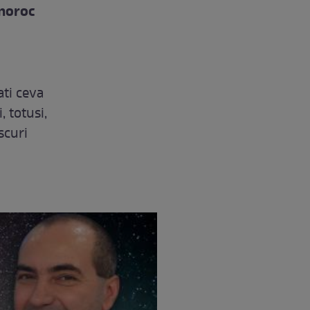
 noroc
ti ceva
, totusi,
scuri