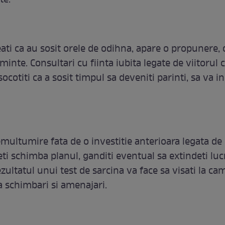
te.
ati ca au sosit orele de odihna, apare o propunere, o
inte. Consultari cu fiinta iubita legate de viitorul c
ocotiti ca a sosit timpul sa deveniti parinti, sa va i
multumire fata de o investitie anterioara legata de 
ti schimba planul, ganditi eventual sa extindeti luc
zultatul unui test de sarcina va face sa visati la ca
la schimbari si amenajari.