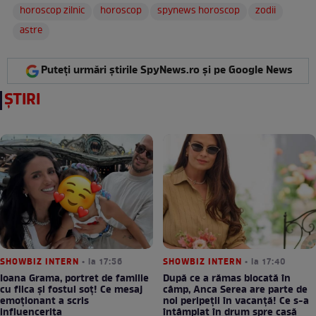
horoscop zilnic
horoscop
spynews horoscop
zodii
astre
Puteți urmări știrile SpyNews.ro și pe Google News
ȘTIRI
SHOWBIZ INTERN
• la 17:56
SHOWBIZ INTERN
• la 17:40
Ioana Grama, portret de familie
După ce a rămas blocată în
cu fiica și fostul soț! Ce mesaj
câmp, Anca Serea are parte de
emoționant a scris
noi peripeții în vacanță! Ce s-a
influencerița
întâmplat în drum spre casă