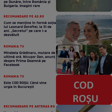
pe Dunăre, între România şi
Bulgaria. Imagini rare
RECOMANDARE PE AS.RO
Cum se menţine în formă soţia
lui Leonard Doroftei, la 51 de
ani. „Secretul” pe care l-a
dezvăluit
ROMANIA TV
Mirabela Grădinaru, mutare de
ultimă oră. Nicuşor Dan, anunţ
despre Prima Doamnă pe
Facebook
ROMANIA TV
Este COD ROŞU. Când vine
urgia în Bucureşti
RECOMANDARE PE ANTENA3.RO