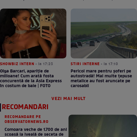
SHOWBIZ INTERN
• la 17:25
STIRI INTERNE
• la 17:10
Olga Barcari, apariție de
Pericol mare pentru șoferi pe
milioane! Cum arată fosta
autostradă! Mai multe țepuse
concurentă de la Asia Express
metalice au fost aruncate pe
în costum de baie | FOTO
carosabil
VEZI MAI MULT
RECOMANDĂRI
RECOMANDARE PE
OBSERVATORNEWS.RO
Comoara veche de 1.700 de ani
scoasă la iveală de seceta de