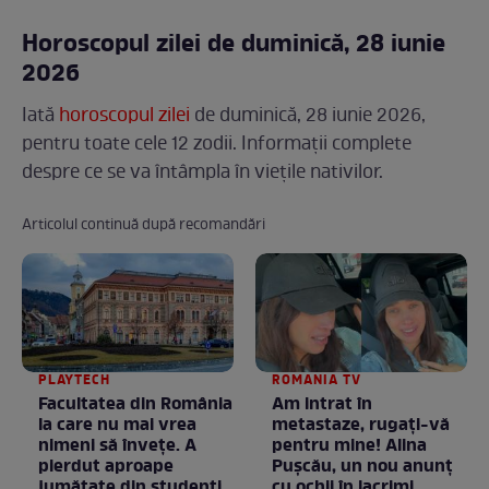
Horoscopul zilei de duminică, 28 iunie
2026
Iată
horoscopul zilei
de duminică, 28 iunie 2026,
pentru toate cele 12 zodii. Informații complete
despre ce se va întâmpla în viețile nativilor.
Articolul continuă după recomandări
PLAYTECH
ROMANIA TV
Facultatea din România
Am intrat în
la care nu mai vrea
metastaze, rugaţi-vă
nimeni să înveţe. A
pentru mine! Alina
pierdut aproape
Puşcău, un nou anunţ
jumătate din studenţi
cu ochii în lacrimi