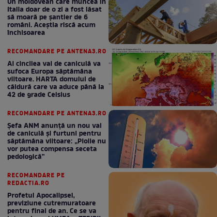
Un moldovean care muncea în
Italia doar de o zi a fost lăsat
să moară pe şantier de 6
români. Aceștia riscă acum
închisoarea
RECOMANDARE PE ANTENA3.RO
Al cincilea val de caniculă va
sufoca Europa săptămâna
viitoare. HARTA domului de
căldură care va aduce până la
42 de grade Celsius
RECOMANDARE PE ANTENA3.RO
Șefa ANM anunță un nou val
de caniculă și furtuni pentru
săptămâna viitoare: „Ploile nu
vor putea compensa seceta
pedologică”
RECOMANDARE PE
REDACTIA.RO
Profetul Apocalipsei,
previziune cutremuratoare
pentru final de an. Ce se va