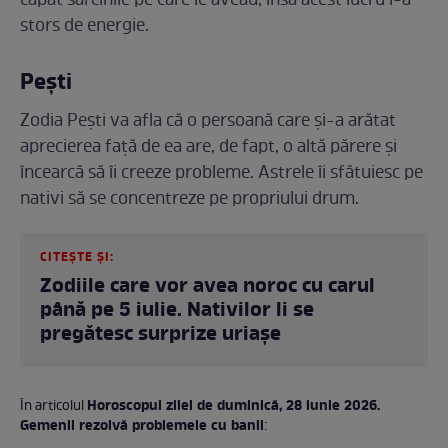
capăt sarcinile pe care le aveau, însă acest lucru i-a
stors de energie.
Pești
Zodia Pești va afla că o persoană care și-a arătat
aprecierea față de ea are, de fapt, o altă părere și
încearcă să îi creeze probleme. Astrele îi sfătuiesc pe
nativi să se concentreze pe propriului drum.
CITEȘTE ȘI:
Zodiile care vor avea noroc cu carul
până pe 5 iulie. Nativilor li se
pregătesc surprize uriașe
Horoscopul zilei de duminică, 28 iunie 2026.
În articolul
Gemenii rezolvă problemele cu banii
: