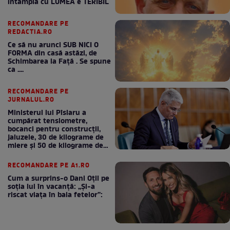
intampla cu LUMEA e TERIBIL
RECOMANDARE PE
REDACTIA.RO
Ce să nu arunci SUB NICI O
FORMA din casă astăzi, de
Schimbarea la Față . Se spune
ca ....
RECOMANDARE PE
JURNALUL.RO
Ministerul lui Pîslaru a
cumpărat tensiometre,
bocanci pentru construcții,
jaluzele, 30 de kilograme de
miere și 50 de kilograme de
cafea
RECOMANDARE PE A1.RO
Cum a surprins-o Dani Oțil pe
soția lui în vacanță: „Și-a
riscat viața în baia fetelor”: