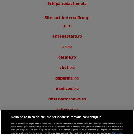
Echipa redactionala
Site-uri Antena Group
a1.ro
antenastars.ro
as.ro
catine.ro
chefi.ro
deparinti.ro
medicool.ro
observatornews.ro
tvhappy.ro
Nouă ne pasă ca datele tale personale să rămână confidențiale
useit.ro
589
Noi și partenerii noștri
stocăm și/sau accesăm informații pe dispozitivul dvs., precum identificatorii cookie
unici pentru prelucrarea datelor cu caracter personal. Puteți accepta sau gestiona preferințele dvs. făcând clic
zutv.ro
mai jos, respectiv vă puteți opune utilizării unui interes legitim în orice moment pe pagina cu politica de
Mai multe
confidențialitate. Aceste alegeri vor fi raportate partenerilor noștri și nu vă vor afecta navigarea.