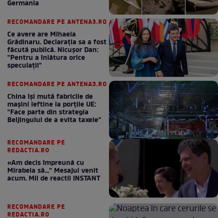
Germania
RECOMANDARE PE ANTENA3.RO
Ce avere are Mihaela
Grădinaru. Declarația sa a fost
făcută publică. Nicușor Dan:
"Pentru a înlătura orice
speculații"
RECOMANDARE PE ANTENA3.RO
China își mută fabricile de
mașini ieftine la porțile UE:
"Face parte din strategia
Beijingului de a evita taxele"
RECOMANDARE PE
REDACTIA.RO
«Am decis împreună cu
Mirabela să..." Mesajul venit
acum. Mii de reactii INSTANT
RECOMANDARE PE
REDACTIA.RO