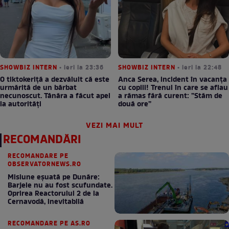
SHOWBIZ INTERN
• ieri la 23:36
SHOWBIZ INTERN
• ieri la 22:48
O tiktokeriță a dezvăluit că este
Anca Serea, incident în vacanța
urmărită de un bărbat
cu copiii! Trenul în care se aflau
necunoscut. Tânăra a făcut apel
a rămas fără curent: ”Stăm de
la autorități
două ore”
VEZI MAI MULT
RECOMANDĂRI
RECOMANDARE PE
OBSERVATORNEWS.RO
Misiune eșuată pe Dunăre:
Barjele nu au fost scufundate.
Oprirea Reactorului 2 de la
Cernavodă, inevitabilă
RECOMANDARE PE AS.RO