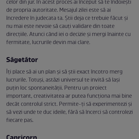
celor din jur. În acest proces ai început să te îndoiești
de propria autoritate. Mesajul zilei este să ai
încredere în judecata ta. Știi deja ce trebuie făcut și
nu mai este nevoie să cauți validare din toate
direcțiile. Atunci când iei o decizie și mergi înainte cu
fermitate, lucrurile devin mai clare.
Săgetător
Îți place să ai un plan și să știi exact încotro merg
lucrurile. Totuși, astăzi universul te invită să lași
puțin loc spontaneității. Pentru un proiect
important, creativitatea ar putea funcționa mai bine
decât controlul strict. Permite-ți să experimentezi și
să vezi unde te duc ideile, fără să încerci să controlezi
fiecare pas.
Capricorn