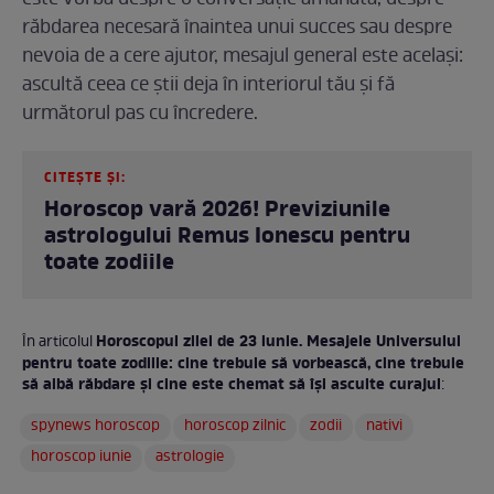
este vorba despre o conversație amânată, despre
răbdarea necesară înaintea unui succes sau despre
nevoia de a cere ajutor, mesajul general este același:
ascultă ceea ce știi deja în interiorul tău și fă
următorul pas cu încredere.
CITEȘTE ȘI:
Horoscop vară 2026! Previziunile
astrologului Remus Ionescu pentru
toate zodiile
Horoscopul zilei de 23 iunie. Mesajele Universului
În articolul
pentru toate zodiile: cine trebuie să vorbească, cine trebuie
să aibă răbdare și cine este chemat să își asculte curajul
:
spynews horoscop
horoscop zilnic
zodii
nativi
horoscop iunie
astrologie