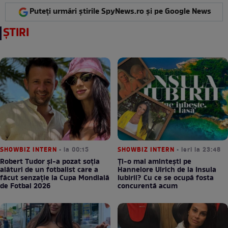
Puteți urmări știrile SpyNews.ro și pe Google News
ȘTIRI
SHOWBIZ INTERN
• la 00:15
SHOWBIZ INTERN
• ieri la 23:48
Robert Tudor și-a pozat soția
Ți-o mai amintești pe
alături de un fotbalist care a
Hannelore Ulrich de la Insula
făcut senzație la Cupa Mondială
Iubirii? Cu ce se ocupă fosta
de Fotbal 2026
concurentă acum