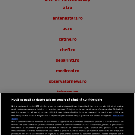
a1.ro
antenastars.ro
as.ro
catine.ro
chefi.ro
deparinti.ro
medicool.ro
observatornews.ro
tvhappy.ro
Nouă ne pasă ca datele tale personale să rămână confidențiale
useit.ro
589
Noi și partenerii noștri
stocăm și/sau accesăm informații pe dispozitivul dvs., precum identificatorii cookie
unici pentru prelucrarea datelor cu caracter personal. Puteți accepta sau gestiona preferințele dvs. făcând clic
zutv.ro
mai jos, respectiv vă puteți opune utilizării unui interes legitim în orice moment pe pagina cu politica de
Mai multe
confidențialitate. Aceste alegeri vor fi raportate partenerilor noștri și nu vă vor afecta navigarea.
detalii
Noi si partenerii nostri (retelele de socializare si agentiile de publicitate partenere, precum si furnizorii nostri de
Trends AntenaPLAY
servicii de date analitice) prelucram date pentru a permite website-ului sa functioneze, pentru a personaliza
continutul si anunturile publicitare afisate in functie de interesele si/sau profilul dvs., pentru a va oferi
functionalitati aferente retelelor de socializare si pentru a analiza traficul pe website. Beneficiati de drepturile
AntenaPLAY
prevazute de art. 15-22 din GDPR in legatura cu prelucrarea datelor cu caracter personal. Aceste drepturi pot fi