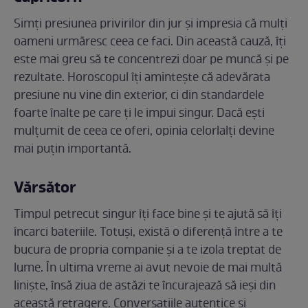
Simți presiunea privirilor din jur și impresia că mulți
oameni urmăresc ceea ce faci. Din această cauză, îți
este mai greu să te concentrezi doar pe muncă și pe
rezultate. Horoscopul îți amintește că adevărata
presiune nu vine din exterior, ci din standardele
foarte înalte pe care ți le impui singur. Dacă ești
mulțumit de ceea ce oferi, opinia celorlalți devine
mai puțin importantă.
Vărsător
Timpul petrecut singur îți face bine și te ajută să îți
încarci bateriile. Totuși, există o diferență între a te
bucura de propria companie și a te izola treptat de
lume. În ultima vreme ai avut nevoie de mai multă
liniște, însă ziua de astăzi te încurajează să ieși din
această retragere. Conversațiile autentice și