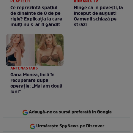
PLAYTECH
ROMANIA TV
Ce reprezintă spaţiul
Ninge ca-n povești, la
de dinainte de 0 de pe
început de august!
rigle? Explicaţia la care
Oamenii schiază pe
mulţi nu s-ar fi gândit
străzi
ANTENASTARS
Oana Monea, încă în
recuperare după
operație: „Mai am două
luni”
Adaugă-ne ca sursă preferată în Google
Urmărește SpyNews pe Discover