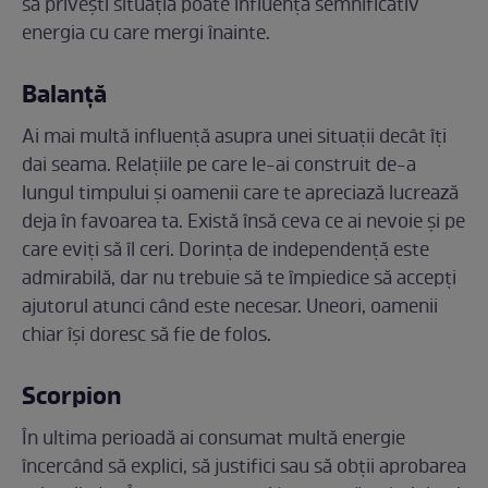
să privești situația poate influența semnificativ
energia cu care mergi înainte.
Balanță
Ai mai multă influență asupra unei situații decât îți
dai seama. Relațiile pe care le-ai construit de-a
lungul timpului și oamenii care te apreciază lucrează
deja în favoarea ta. Există însă ceva ce ai nevoie și pe
care eviți să îl ceri. Dorința de independență este
admirabilă, dar nu trebuie să te împiedice să accepți
ajutorul atunci când este necesar. Uneori, oamenii
chiar își doresc să fie de folos.
Scorpion
În ultima perioadă ai consumat multă energie
încercând să explici, să justifici sau să obții aprobarea