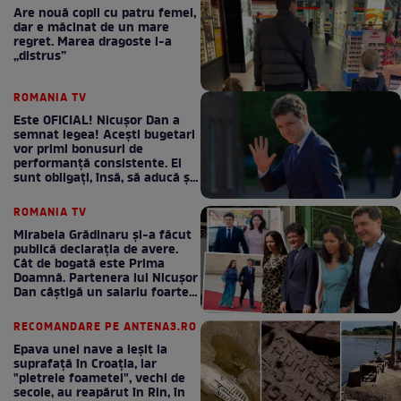
Are nouă copii cu patru femei,
dar e măcinat de un mare
regret. Marea dragoste l-a
„distrus”
ROMANIA TV
Este OFICIAL! Nicușor Dan a
semnat legea! Acești bugetari
vor primi bonusuri de
performanță consistente. Ei
sunt obligați, însă, să aducă și
bani la bugetul de stat
ROMANIA TV
Mirabela Grădinaru și-a făcut
publică declarația de avere.
Cât de bogată este Prima
Doamnă. Partenera lui Nicușor
Dan câștigă un salariu foarte
bun în fiecare lună!
RECOMANDARE PE ANTENA3.RO
Epava unei nave a ieșit la
suprafață în Croația, iar
"pietrele foametei", vechi de
secole, au reapărut în Rin, în