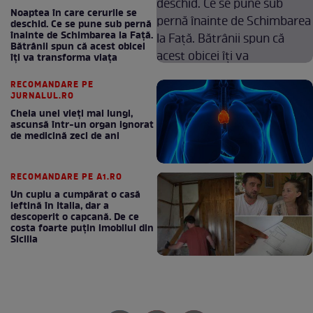
Noaptea în care cerurile se
deschid. Ce se pune sub pernă
înainte de Schimbarea la Față.
Bătrânii spun că acest obicei
îți va transforma viața
RECOMANDARE PE
JURNALUL.RO
Cheia unei vieți mai lungi,
ascunsă într-un organ ignorat
de medicină zeci de ani
RECOMANDARE PE A1.RO
Un cuplu a cumpărat o casă
ieftină în Italia, dar a
descoperit o capcană. De ce
costa foarte puțin imobilul din
Sicilia