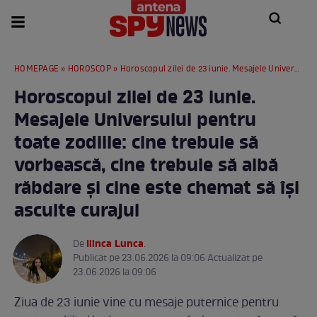
HOMEPAGE
»
HOROSCOP
» Horoscopul zilei de 23 iunie. Mesajele Universului pentru toate zodiile: cine trebuie să vorbească, cine trebuie să aibă răbdare și cine este chemat să își asculte curajul
Horoscopul zilei de 23 iunie.
Mesajele Universului pentru
toate zodiile: cine trebuie să
vorbească, cine trebuie să aibă
răbdare și cine este chemat să își
asculte curajul
Ilinca Lunca
De
.
Publicat pe 23.06.2026 la 09:06 Actualizat pe
23.06.2026 la 09:06
Ziua de 23 iunie vine cu mesaje puternice pentru