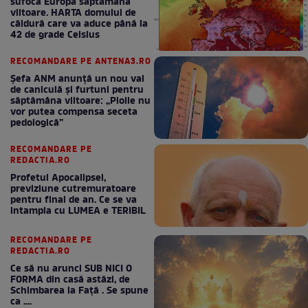
sufoca Europa săptămâna
viitoare. HARTA domului de
căldură care va aduce până la
42 de grade Celsius
RECOMANDARE PE ANTENA3.RO
Șefa ANM anunță un nou val
de caniculă și furtuni pentru
săptămâna viitoare: „Ploile nu
vor putea compensa seceta
pedologică”
RECOMANDARE PE
REDACTIA.RO
Profetul Apocalipsei,
previziune cutremuratoare
pentru final de an. Ce se va
intampla cu LUMEA e TERIBIL
RECOMANDARE PE
REDACTIA.RO
Ce să nu arunci SUB NICI O
FORMA din casă astăzi, de
Schimbarea la Față . Se spune
ca ....