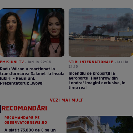
EMISIUNI TV
• ieri la 22:06
STIRI INTERNATIONALE
• ieri la
21:16
Radu Vâlcan a reacționat la
Incendiu de proporții la
transformarea Daianei, la Insula
aeroportul Heathrow din
Iubirii - Reuniuni.
Londra! Imagini exclusive, în
Prezentatorul: „Wow!”
timp real
VEZI MAI MULT
RECOMANDĂRI
RECOMANDARE PE
OBSERVATORNEWS.RO
A plătit 75.000 de € pe un