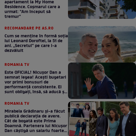
apartament la My Home
Residence. Coşmarul care a
urmat: "Am început să
tremur"
RECOMANDARE PE AS.RO
Cum se menţine în formă soţia
lui Leonard Doroftei, la 51 de
ani. „Secretul” pe care l-a
dezvăluit
ROMANIA TV
Este OFICIAL! Nicușor Dan a
semnat legea! Acești bugetari
vor primi bonusuri de
performanță consistente. Ei
sunt obligați, însă, să aducă și
bani la bugetul de stat
ROMANIA TV
Mirabela Grădinaru și-a făcut
publică declarația de avere.
Cât de bogată este Prima
Doamnă. Partenera lui Nicușor
Dan câștigă un salariu foarte
bun în fiecare lună!