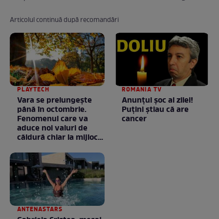
Articolul continuă după recomandări
PLAYTECH
ROMANIA TV
Vara se prelungeşte
Anunţul şoc al zilei!
până în octombrie.
Puţini ştiau că are
Fenomenul care va
cancer
aduce noi valuri de
căldură chiar la mijlocul
toamnei
ANTENASTARS