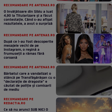
RECOMANDARE PE ANTENA3.RO
O învățătoare din Sibiu a luat
4,90 la Titularizare și a făcut
contestație. Când s-au afișat
rezultatele, a avut o surpriză
RECOMANDARE PE ANTENA3.RO
După ce i-au fost descoperite
mesajele vechi de pe
Instagram, o regină a
frumuseții a rămas fără
coroană
RECOMANDARE PE ANTENA3.RO
Bărbatul care a vandalizat o
stâncă pe Transfăgărășan cu o
"declaraţie de dragoste" e
căutat de poliție și comisarii
de mediu
RECOMANDARE PE
REDACTIA.RO
Ce să nu arunci SUB NICI O