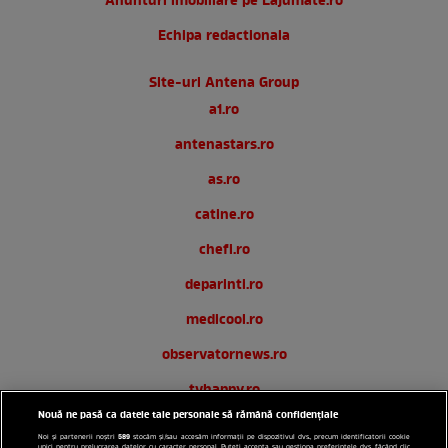
Anunturi imobiliare pe Lajumate.ro
Echipa redactionala
Site-uri Antena Group
a1.ro
antenastars.ro
as.ro
catine.ro
chefi.ro
deparinti.ro
medicool.ro
observatornews.ro
tvhappy.ro
Nouă ne pasă ca datele tale personale să rămână confidențiale
useit.ro
589
Noi și partenerii noștri
stocăm și/sau accesăm informații pe dispozitivul dvs., precum identificatorii cookie
unici pentru prelucrarea datelor cu caracter personal. Puteți accepta sau gestiona preferințele dvs. făcând clic