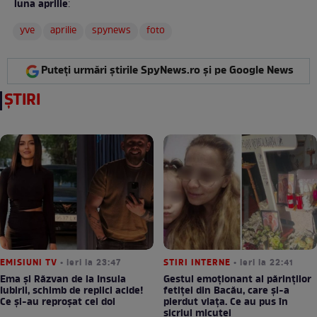
luna aprilie
:
yve
aprilie
spynews
foto
Puteți urmări știrile SpyNews.ro și pe Google News
ȘTIRI
EMISIUNI TV
• ieri la 23:47
STIRI INTERNE
• ieri la 22:41
Ema și Răzvan de la Insula
Gestul emoționant al părinților
Iubirii, schimb de replici acide!
fetiței din Bacău, care și-a
Ce și-au reproșat cei doi
pierdut viața. Ce au pus în
sicriul micuței