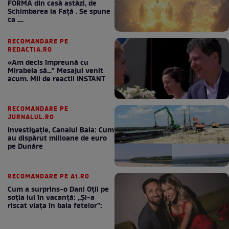
FORMA din casă astăzi, de
Schimbarea la Față . Se spune
ca ....
RECOMANDARE PE
REDACTIA.RO
«Am decis împreună cu
Mirabela să..." Mesajul venit
acum. Mii de reactii INSTANT
RECOMANDARE PE
JURNALUL.RO
Investigație, Canalul Bala: Cum
au dispărut milioane de euro
pe Dunăre
RECOMANDARE PE A1.RO
Cum a surprins-o Dani Oțil pe
soția lui în vacanță: „Și-a
riscat viața în baia fetelor”: