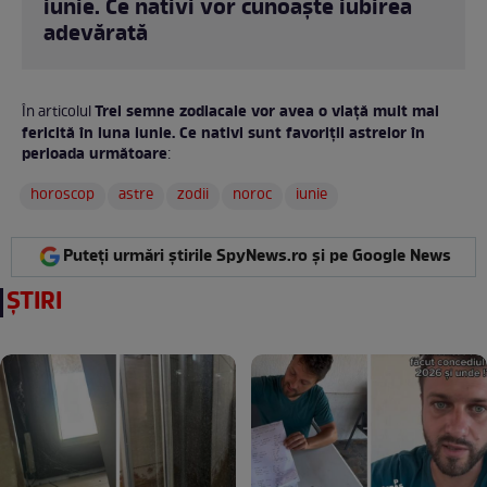
iunie. Ce nativi vor cunoaște iubirea
adevărată
Trei semne zodiacale vor avea o viață mult mai
În articolul
fericită în luna iunie. Ce nativi sunt favoriții astrelor în
perioada următoare
:
horoscop
astre
zodii
noroc
iunie
Puteți urmări știrile SpyNews.ro și pe Google News
ȘTIRI