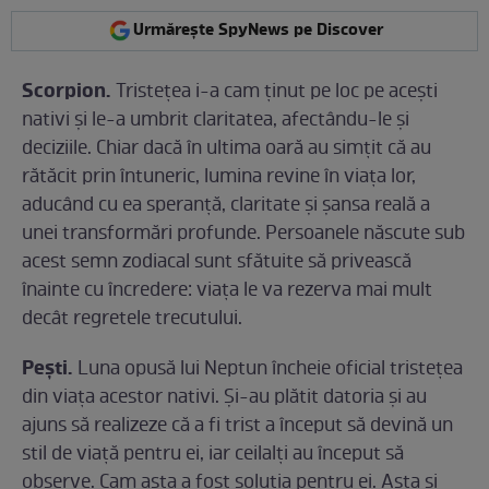
Urmărește SpyNews pe Discover
Scorpion.
Tristețea i-a cam ținut pe loc pe acești
nativi și le-a umbrit claritatea, afectându-le și
deciziile. Chiar dacă în ultima oară au simțit că au
rătăcit prin întuneric, lumina revine în viața lor,
aducând cu ea speranță, claritate și șansa reală a
unei transformări profunde. Persoanele născute sub
acest semn zodiacal sunt sfătuite să privească
înainte cu încredere: viața le va rezerva mai mult
decât regretele trecutului.
Pești.
Luna opusă lui Neptun încheie oficial tristețea
din viața acestor nativi. Și-au plătit datoria și au
ajuns să realizeze că a fi trist a început să devină un
stil de viață pentru ei, iar ceilalți au început să
observe. Cam asta a fost soluția pentru ei. Asta și