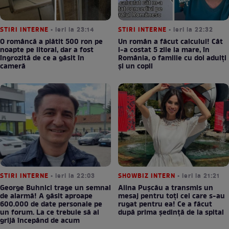
STIRI INTERNE
• ieri la 23:14
STIRI INTERNE
• ieri la 22:32
O româncă a plătit 500 ron pe
Un român a făcut calculul! Cât
noapte pe litoral, dar a fost
l-a costat 5 zile la mare, în
îngrozită de ce a găsit în
România, o familie cu doi adulți
cameră
și un copil
STIRI INTERNE
• ieri la 22:03
SHOWBIZ INTERN
• ieri la 21:21
George Buhnici trage un semnal
Alina Pușcău a transmis un
de alarmă! A găsit aproape
mesaj pentru toți cei care s-au
600.000 de date personale pe
rugat pentru ea! Ce a făcut
un forum. La ce trebuie să ai
după prima ședință de la spital
grijă începând de acum