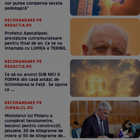
vor putea compensa seceta
pedologică”
RECOMANDARE PE
REDACTIA.RO
Profetul Apocalipsei,
previziune cutremuratoare
pentru final de an. Ce se va
intampla cu LUMEA e TERIBIL
RECOMANDARE PE
REDACTIA.RO
Ce să nu arunci SUB NICI O
FORMA din casă astăzi, de
Schimbarea la Față . Se spune
ca ....
RECOMANDARE PE
JURNALUL.RO
Ministerul lui Pîslaru a
cumpărat tensiometre,
bocanci pentru construcții,
jaluzele, 30 de kilograme de
miere și 50 de kilograme de