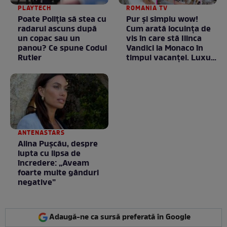
PLAYTECH
ROMANIA TV
Poate Poliția să stea cu
Pur și simplu wow!
radarul ascuns după
Cum arată locuința de
un copac sau un
vis în care stă Ilinca
panou? Ce spune Codul
Vandici la Monaco în
Rutier
timpul vacanței. Luxul
e în starea lui pură.
Totul arată ca în filme!
/ GALERIE FOTO
ANTENASTARS
Alina Pușcău, despre
lupta cu lipsa de
încredere: „Aveam
foarte multe gânduri
negative”
Adaugă-ne ca sursă preferată în Google