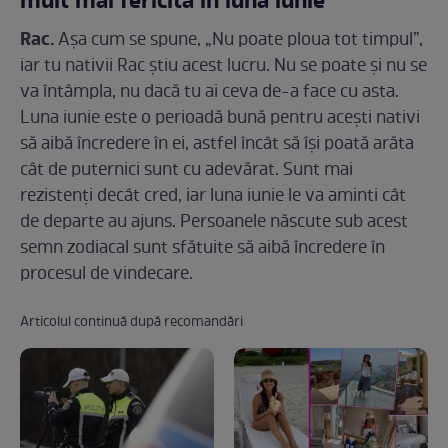
mult mai fericită în luna iunie
Rac.
Așa cum se spune, „Nu poate ploua tot timpul”,
iar tu nativii Rac știu acest lucru. Nu se poate și nu se
va întâmpla, nu dacă tu ai ceva de-a face cu asta.
Luna iunie este o perioadă bună pentru acești nativi
să aibă încredere în ei, astfel încât să își poată arăta
cât de puternici sunt cu adevărat. Sunt mai
rezistenți decât cred, iar luna iunie le va aminti cât
de departe au ajuns. Persoanele născute sub acest
semn zodiacal sunt sfătuite să aibă încredere în
procesul de vindecare.
Articolul continuă după recomandări