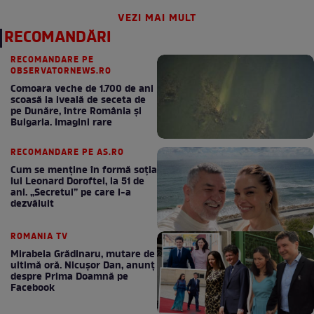
VEZI MAI MULT
RECOMANDĂRI
RECOMANDARE PE
OBSERVATORNEWS.RO
Comoara veche de 1.700 de ani
scoasă la iveală de seceta de
pe Dunăre, între România şi
Bulgaria. Imagini rare
RECOMANDARE PE AS.RO
Cum se menţine în formă soţia
lui Leonard Doroftei, la 51 de
ani. „Secretul” pe care l-a
dezvăluit
ROMANIA TV
Mirabela Grădinaru, mutare de
ultimă oră. Nicuşor Dan, anunţ
despre Prima Doamnă pe
Facebook