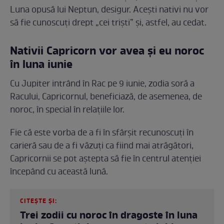
Luna opusă lui Neptun, desigur. Acești nativi nu vor
să fie cunoscuți drept „cei triști” și, astfel, au cedat.
Nativii Capricorn vor avea și eu noroc
în luna iunie
Cu Jupiter intrând în Rac pe 9 iunie, zodia soră a
Racului, Capricornul, beneficiază, de asemenea, de
noroc, în special în relațiile lor.
Fie că este vorba de a fi în sfârșit recunoscuți în
carieră sau de a fi văzuți ca fiind mai atrăgători,
Capricornii se pot aștepta să fie în centrul atenției
începând cu această lună.
CITEȘTE ȘI:
Trei zodii cu noroc în dragoste în luna