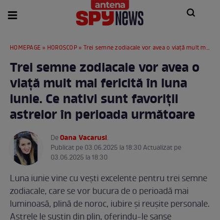
HOMEPAGE
»
HOROSCOP
» Trei semne zodiacale vor avea o viață mult mai fericită în luna iunie. Ce nativi sunt favoriții astrelor în perioada următoare
Trei semne zodiacale vor avea o
viață mult mai fericită în luna
iunie. Ce nativi sunt favoriții
astrelor în perioada următoare
Oana Vacarusi
De
.
Publicat pe 03.06.2025 la 18:30 Actualizat pe
03.06.2025 la 18:30
Luna iunie vine cu vești excelente pentru trei semne
zodiacale, care se vor bucura de o perioadă mai
luminoasă, plină de noroc, iubire și reușite personale.
Astrele le susțin din plin, oferindu-le șanse