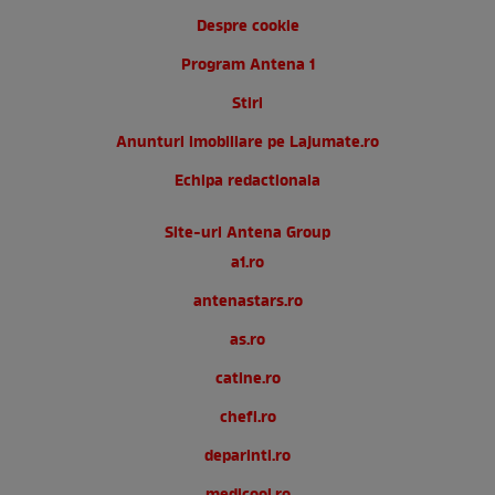
Despre cookie
Program Antena 1
Stiri
Anunturi imobiliare pe Lajumate.ro
Echipa redactionala
Site-uri Antena Group
a1.ro
antenastars.ro
as.ro
catine.ro
chefi.ro
deparinti.ro