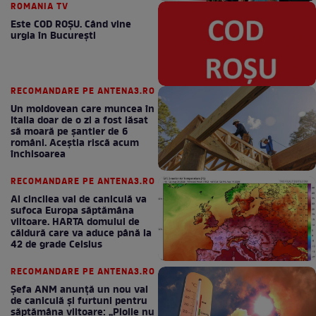
ROMANIA TV
Este COD ROŞU. Când vine
urgia în Bucureşti
RECOMANDARE PE ANTENA3.RO
Un moldovean care muncea în
Italia doar de o zi a fost lăsat
să moară pe şantier de 6
români. Aceștia riscă acum
închisoarea
RECOMANDARE PE ANTENA3.RO
Al cincilea val de caniculă va
sufoca Europa săptămâna
viitoare. HARTA domului de
căldură care va aduce până la
42 de grade Celsius
RECOMANDARE PE ANTENA3.RO
Șefa ANM anunță un nou val
de caniculă și furtuni pentru
săptămâna viitoare: „Ploile nu