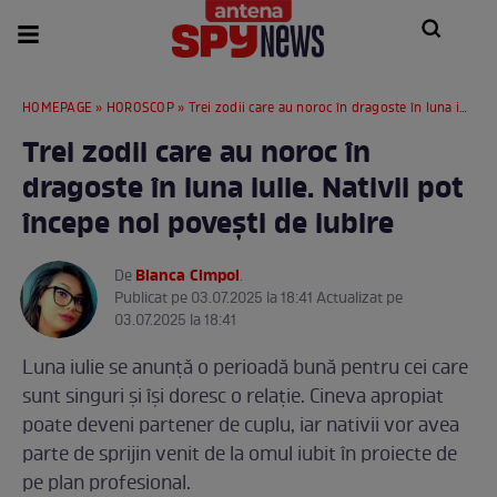
HOMEPAGE
»
HOROSCOP
» Trei zodii care au noroc în dragoste în luna iulie. Nativii pot începe noi povești de iubire
Trei zodii care au noroc în
dragoste în luna iulie. Nativii pot
începe noi povești de iubire
Bianca Cimpoi
De
.
Publicat pe 03.07.2025 la 18:41 Actualizat pe
03.07.2025 la 18:41
Luna iulie se anunță o perioadă bună pentru cei care
sunt singuri și își doresc o relație. Cineva apropiat
poate deveni partener de cuplu, iar nativii vor avea
parte de sprijin venit de la omul iubit în proiecte de
pe plan profesional.