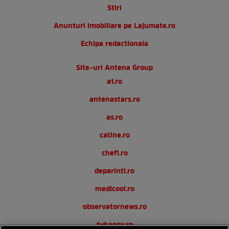
Stiri
Anunturi imobiliare pe Lajumate.ro
Echipa redactionala
Site-uri Antena Group
a1.ro
antenastars.ro
as.ro
catine.ro
chefi.ro
deparinti.ro
medicool.ro
observatornews.ro
tvhappy.ro