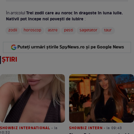
Trei zodii care au noroc în dragoste în luna iulie.
În articolul
Nativii pot începe noi povești de iubire
:
zodii
horoscop
astre
pesti
sagetator
taur
Puteți urmări știrile SpyNews.ro și pe Google News
ȘTIRI
SHOWBIZ INTERNATIONAL
• la
SHOWBIZ INTERN
• la 09:43
10:32