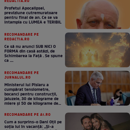
REDACTIA.RO
Profetul Apocalipsei,
previziune cutremuratoare
pentru final de an. Ce se va
intampla cu LUMEA e TERIBIL
RECOMANDARE PE
REDACTIA.RO
Ce să nu arunci SUB NICI O
FORMA din casă astăzi, de
Schimbarea la Față . Se spune
ca ....
RECOMANDARE PE
JURNALUL.RO
Ministerul lui Pîslaru a
cumpărat tensiometre,
bocanci pentru construcții,
jaluzele, 30 de kilograme de
miere și 50 de kilograme de
cafea
RECOMANDARE PE A1.RO
Cum a surprins-o Dani Oțil pe
soția lui în vacanță: „Și-a