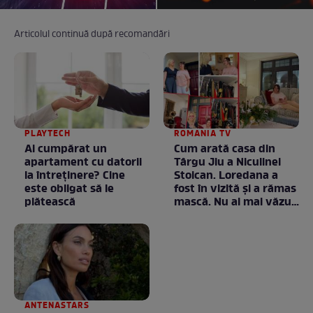
Articolul continuă după recomandări
PLAYTECH
ROMANIA TV
Ai cumpărat un
Cum arată casa din
apartament cu datorii
Târgu Jiu a Niculinei
la întreținere? Cine
Stoican. Loredana a
este obligat să le
fost în vizită și a rămas
plătească
mască. Nu ai mai văzut
la nimeni așa ceva:
Fără cuvinte / VIDEO
ANTENASTARS