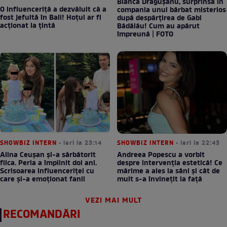
Bianca Drăgușanu, surprinsă în
O influenceriță a dezvăluit că a
compania unui bărbat misterios
fost jefuită în Bali! Hoțul ar fi
după despărțirea de Gabi
acționat la țintă
Bădălău! Cum au apărut
împreună | FOTO
SHOWBIZ INTERN
• ieri la 23:14
SHOWBIZ INTERN
• ieri la 22:43
Alina Ceușan și-a sărbătorit
Andreea Popescu a vorbit
fiica. Perla a împlinit doi ani.
despre intervenția estetică! Ce
Scrisoarea influenceriței cu
mărime a ales la sâni și cât de
care și-a emoționat fanii
mult s-a învinețit la față
VEZI MAI MULT
RECOMANDĂRI