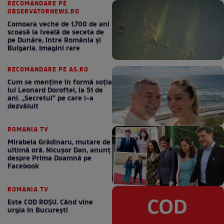
RECOMANDARE PE
OBSERVATORNEWS.RO
Comoara veche de 1.700 de ani
scoasă la iveală de seceta de
pe Dunăre, între România şi
Bulgaria. Imagini rare
RECOMANDARE PE AS.RO
Cum se menţine în formă soţia
lui Leonard Doroftei, la 51 de
ani. „Secretul” pe care l-a
dezvăluit
ROMANIA TV
Mirabela Grădinaru, mutare de
ultimă oră. Nicuşor Dan, anunţ
despre Prima Doamnă pe
Facebook
ROMANIA TV
Este COD ROŞU. Când vine
urgia în Bucureşti