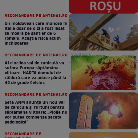
RECOMANDARE PE ANTENA3.RO
Un moldovean care muncea în
Italia doar de o zi a fost lăsat
să moară pe şantier de 6
români. Aceștia riscă acum
închisoarea
RECOMANDARE PE ANTENA3.RO
Al cincilea val de caniculă va
sufoca Europa săptămâna
viitoare. HARTA domului de
căldură care va aduce până la
42 de grade Celsius
RECOMANDARE PE ANTENA3.RO
Șefa ANM anunță un nou val
de caniculă și furtuni pentru
săptămâna viitoare: „Ploile nu
vor putea compensa seceta
pedologică”
RECOMANDARE PE