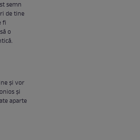
est semn
ri de tine
 fi
 să o
tică.
ine și vor
onios și
tate aparte