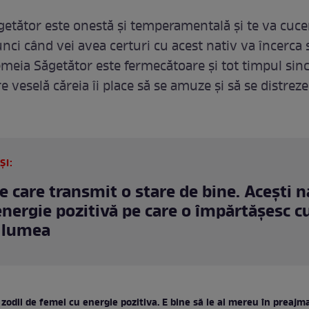
etător este onestă și temperamentală și te va cucer
unci când vei avea certuri cu acest nativ va încerca 
Femeia Săgetător este fermecătoare și tot timpul sinc
ire veselă căreia îi place să se amuze și să se distreze
ȘI:
le care transmit o stare de bine. Acești n
energie pozitivă pe care o împărtășesc c
 lumea
 zodii de femei cu energie pozitiva. E bine să le ai mereu în preajm