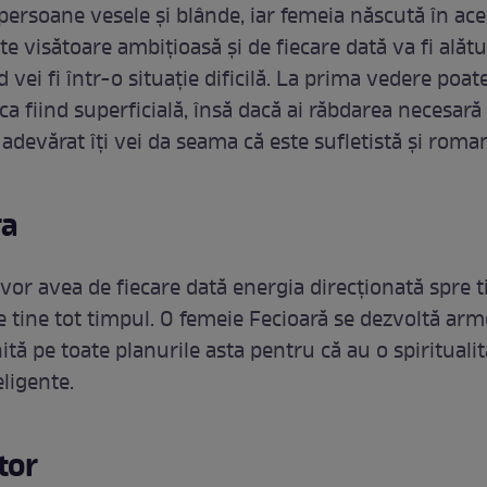
 persoane vesele și blânde, iar femeia născută în ac
te visătoare ambițioasă și de fiecare dată va fi alătu
 vei fi într-o situație dificilă. La prima vedere poate
a fiind superficială, însă dacă ai răbdarea necesară
adevărat îți vei da seama că este sufletistă și roman
ra
vor avea de fiecare dată energia direcționată spre t
de tine tot timpul. O femeie Fecioară se dezvoltă arm
ită pe toate planurile asta pentru că au o spirituali
eligente.
tor