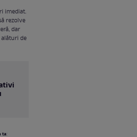
i imediat.
să rezolve
eră, dar
 alături de
ativi
u
a ta
: