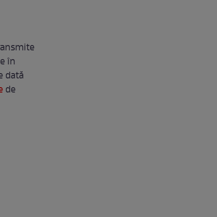
transmite
e în
e dată
e
de