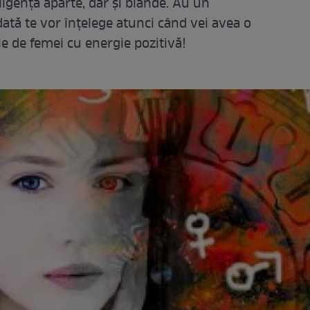
igență aparte, dar și blânde. Au un
dată te vor înțelege atunci când vei avea o
le de femei cu energie pozitivă!