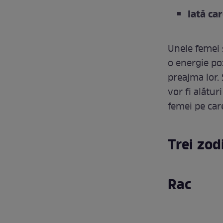
Iată car
Unele femei s
o energie poz
preajma lor. 
vor fi alături
femei pe care
Trei zod
Rac