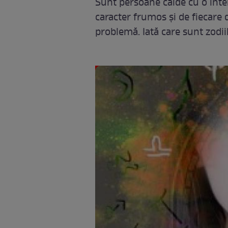
Sunt persoane calde cu o intel
caracter frumos și de fiecare 
problemă. Iată care sunt zodii