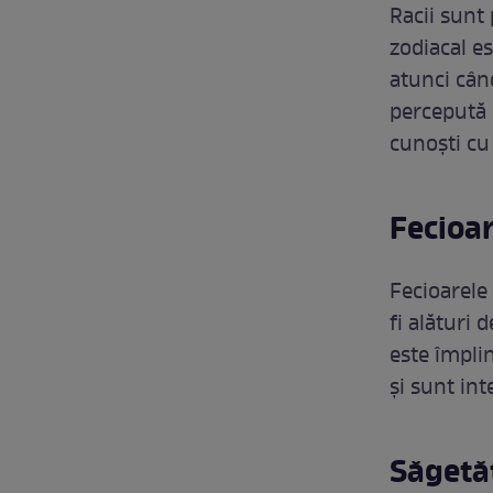
Racii sunt
zodiacal es
atunci când
percepută c
cunoști cu 
Fecioa
Fecioarele 
fi alături 
este împlin
și sunt int
Săgetă