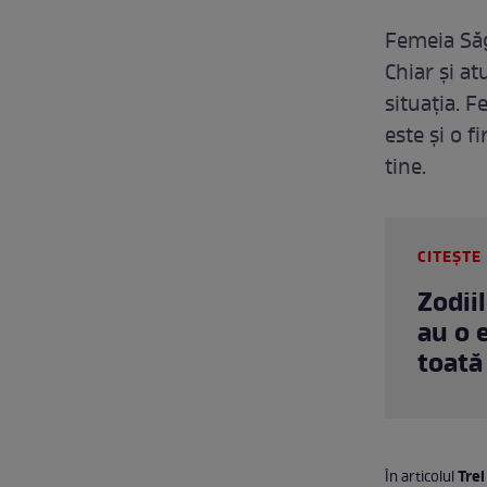
Femeia Săg
Chiar și at
situația. 
este și o f
tine.
CITEȘTE 
Zodii
au o 
toată
Trei
În articolul