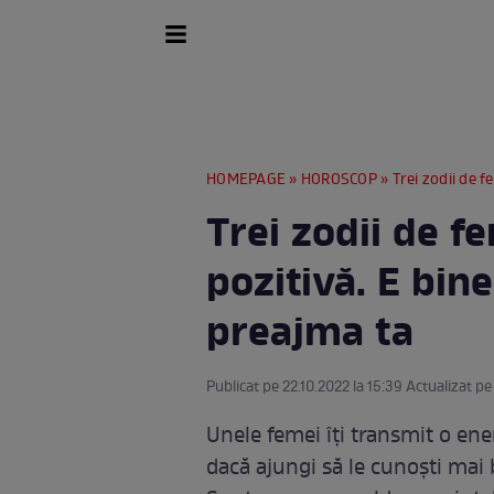
HOMEPAGE
»
HOROSCOP
» Trei zodii de f
Trei zodii de f
pozitivă. E bine
preajma ta
Publicat pe 22.10.2022 la 15:39 Actualizat pe
Unele femei îți transmit o ene
dacă ajungi să le cunoști mai b