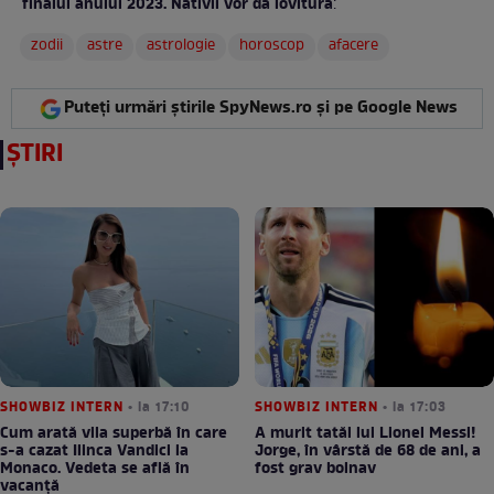
finalul anului 2023. Nativii vor da lovitura
:
zodii
astre
astrologie
horoscop
afacere
Puteți urmări știrile SpyNews.ro și pe Google News
ȘTIRI
SHOWBIZ INTERN
• la 17:10
SHOWBIZ INTERN
• la 17:03
Cum arată vila superbă în care
A murit tatăl lui Lionel Messi!
s-a cazat Ilinca Vandici la
Jorge, în vârstă de 68 de ani, a
Monaco. Vedeta se află în
fost grav bolnav
vacanță