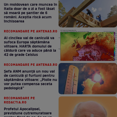
Un moldovean care muncea în
Italia doar de o zi a fost lăsat
să moară pe şantier de 6
români. Aceștia riscă acum
închisoarea
RECOMANDARE PE ANTENA3.RO
Al cincilea val de caniculă va
sufoca Europa săptămâna
viitoare. HARTA domului de
căldură care va aduce până la
42 de grade Celsius
RECOMANDARE PE ANTENA3.RO
Șefa ANM anunță un nou val
de caniculă și furtuni pentru
săptămâna viitoare: „Ploile nu
vor putea compensa seceta
pedologică”
RECOMANDARE PE
REDACTIA.RO
Profetul Apocalipsei,
previziune cutremuratoare