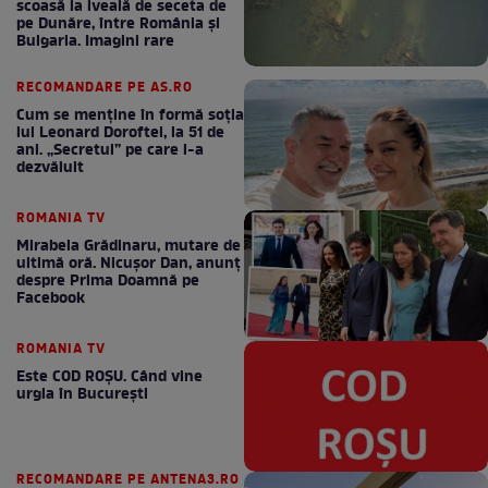
scoasă la iveală de seceta de
pe Dunăre, între România şi
Bulgaria. Imagini rare
RECOMANDARE PE AS.RO
Cum se menţine în formă soţia
lui Leonard Doroftei, la 51 de
ani. „Secretul” pe care l-a
dezvăluit
ROMANIA TV
Mirabela Grădinaru, mutare de
ultimă oră. Nicuşor Dan, anunţ
despre Prima Doamnă pe
Facebook
ROMANIA TV
Este COD ROŞU. Când vine
urgia în Bucureşti
RECOMANDARE PE ANTENA3.RO