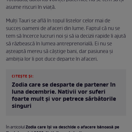
Totodată, datorită voinței puternice nu se tem să își
asume riscuri în viață.
Mulți Tauri se află în topul listelor celor mai de
succes oameni de afaceri din lume. Faptul că nu se
tem să încerce lucruri noi și să ia decizii rapide îi ajută
să răzbească în lumea antreprenorială. Ei nu se
așteaptă mereu să câștige bani, dar pasiunea și
ambiția lor îi pot duce departe în afaceri.
CITEȘTE ȘI:
Zodia care se desparte de partener în
luna decembrie. Nativii vor suferi
foarte mult și vor petrece sărbătorile
singuri
Zodia care își va deschide o afacere bănoasă pe
În articolul