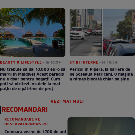
BEAUTY & LIFESTYLE
• la 16:34
STIRI INTERNE
• la 16:34
Nu trebuie să dai 10.000 euro să
Pericol în Pipera, la bariera de
mergi în Maldive! Acest paradis
pe Șoseaua Petricani. O mașină
nu e doar pentru bogați! Cum
a rămas blocată chiar pe șine
poți să vizitezi insulele la mai
puțin de o pătrime de preț
VEZI MAI MULT
RECOMANDĂRI
RECOMANDARE PE
OBSERVATORNEWS.RO
Comoara veche de 1.700 de ani