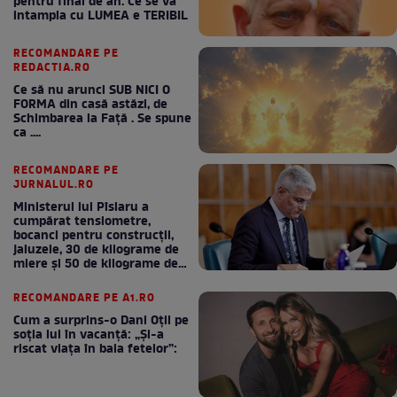
pentru final de an. Ce se va
intampla cu LUMEA e TERIBIL
RECOMANDARE PE
REDACTIA.RO
Ce să nu arunci SUB NICI O
FORMA din casă astăzi, de
Schimbarea la Față . Se spune
ca ....
RECOMANDARE PE
JURNALUL.RO
Ministerul lui Pîslaru a
cumpărat tensiometre,
bocanci pentru construcții,
jaluzele, 30 de kilograme de
miere și 50 de kilograme de
cafea
RECOMANDARE PE A1.RO
Cum a surprins-o Dani Oțil pe
soția lui în vacanță: „Și-a
riscat viața în baia fetelor”: