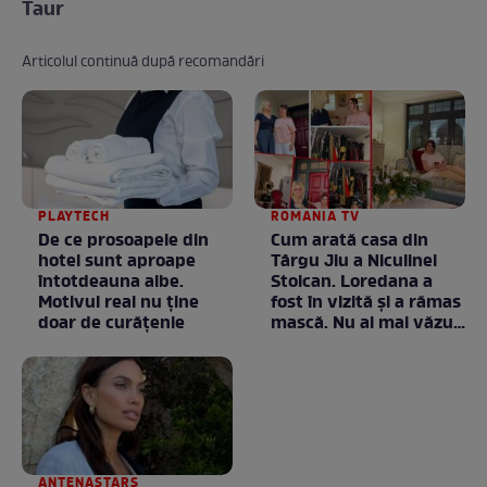
Taur
Articolul continuă după recomandări
PLAYTECH
ROMANIA TV
De ce prosoapele din
Cum arată casa din
hotel sunt aproape
Târgu Jiu a Niculinei
întotdeauna albe.
Stoican. Loredana a
Motivul real nu ține
fost în vizită și a rămas
doar de curățenie
mască. Nu ai mai văzut
la nimeni așa ceva:
Fără cuvinte / VIDEO
ANTENASTARS