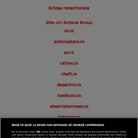
Echipa redactionala
Site-uri Antena Group
a1.ro
antenastars.ro
as.ro
catine.ro
chefi.ro
deparinti.ro
medicool.ro
observatornews.ro
tvhappy.ro
Nouă ne pasă ca datele tale personale să rămână confidențiale
useit.ro
589
Noi și partenerii noștri
stocăm și/sau accesăm informații pe dispozitivul dvs., precum identificatorii cookie
unici pentru prelucrarea datelor cu caracter personal. Puteți accepta sau gestiona preferințele dvs. făcând clic