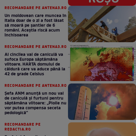
RECOMANDARE PE ANTENA3.RO
Un moldovean care muncea în
Italia doar de o zi a fost lăsat
să moară pe şantier de 6
români. Aceștia riscă acum
închisoarea
RECOMANDARE PE ANTENA3.RO
Al cincilea val de caniculă va
sufoca Europa săptămâna
viitoare. HARTA domului de
căldură care va aduce până la
42 de grade Celsius
RECOMANDARE PE ANTENA3.RO
Șefa ANM anunță un nou val
de caniculă și furtuni pentru
săptămâna viitoare: „Ploile nu
vor putea compensa seceta
pedologică”
RECOMANDARE PE
REDACTIA.RO