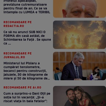
Profetul Apocalipsei,
previziune cutremuratoare
pentru final de an. Ce se va
intampla cu LUMEA e TERIBIL
RECOMANDARE PE
REDACTIA.RO
Ce să nu arunci SUB NICI O
FORMA din casă astăzi, de
Schimbarea la Față . Se spune
ca ....
RECOMANDARE PE
JURNALUL.RO
Ministerul lui Pîslaru a
cumpărat tensiometre,
bocanci pentru construcții,
jaluzele, 30 de kilograme de
miere și 50 de kilograme de
cafea
RECOMANDARE PE A1.RO
Cum a surprins-o Dani Oțil pe
soția lui în vacanță: „Și-a
riscat viața în baia fetelor”: