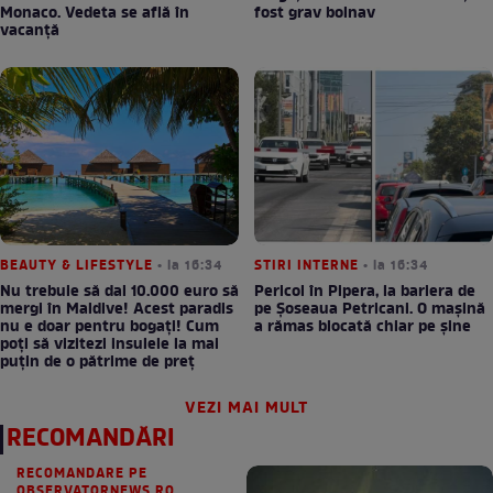
Monaco. Vedeta se află în
fost grav bolnav
vacanță
BEAUTY & LIFESTYLE
• la 16:34
STIRI INTERNE
• la 16:34
Nu trebuie să dai 10.000 euro să
Pericol în Pipera, la bariera de
mergi în Maldive! Acest paradis
pe Șoseaua Petricani. O mașină
nu e doar pentru bogați! Cum
a rămas blocată chiar pe șine
poți să vizitezi insulele la mai
puțin de o pătrime de preț
VEZI MAI MULT
RECOMANDĂRI
RECOMANDARE PE
OBSERVATORNEWS.RO