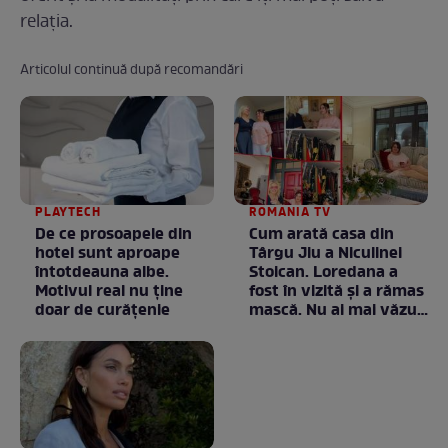
relația.
Articolul continuă după recomandări
PLAYTECH
ROMANIA TV
De ce prosoapele din
Cum arată casa din
hotel sunt aproape
Târgu Jiu a Niculinei
întotdeauna albe.
Stoican. Loredana a
Motivul real nu ține
fost în vizită și a rămas
doar de curățenie
mască. Nu ai mai văzut
la nimeni așa ceva:
Fără cuvinte / VIDEO