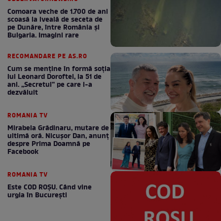
Comoara veche de 1.700 de ani
scoasă la iveală de seceta de
pe Dunăre, între România şi
Bulgaria. Imagini rare
RECOMANDARE PE AS.RO
Cum se menţine în formă soţia
lui Leonard Doroftei, la 51 de
ani. „Secretul” pe care l-a
dezvăluit
ROMANIA TV
Mirabela Grădinaru, mutare de
ultimă oră. Nicuşor Dan, anunţ
despre Prima Doamnă pe
Facebook
ROMANIA TV
Este COD ROŞU. Când vine
urgia în Bucureşti