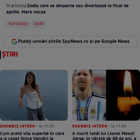
Zodia care se desparte sau divorțează la final de
În articolul
aprilie. Mare necaz
:
horoscop
zodii
Puteți urmări știrile SpyNews.ro și pe Google News
ȘTIRI
SHOWBIZ INTERN
• la 17:10
SHOWBIZ INTERN
• la 17:03
Cum arată vila superbă în care
A murit tatăl lui Lionel Messi!
s-a cazat Ilinca Vandici la
Jorge, în vârstă de 68 de ani, a