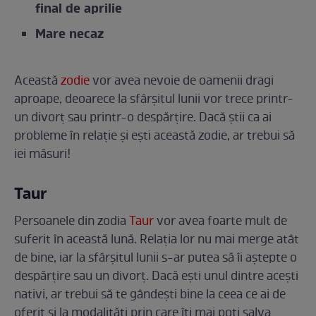
final de aprilie
Mare necaz
Această
zodie
vor avea nevoie de oamenii dragi
aproape, deoarece la sfârșitul lunii vor trece printr-
un divorț sau printr-o despărțire. Dacă știi ca ai
probleme în relație și ești această zodie, ar trebui să
iei măsuri!
Taur
Persoanele din zodia
Taur
vor avea foarte mult de
suferit în această lună. Relația lor nu mai merge atât
de bine, iar la sfârșitul lunii s-ar putea să îi aștepte o
despărțire sau un divorț. Dacă ești unul dintre acești
nativi, ar trebui să te gândești bine la ceea ce ai de
oferit și la modalități prin care îți mai poți salva