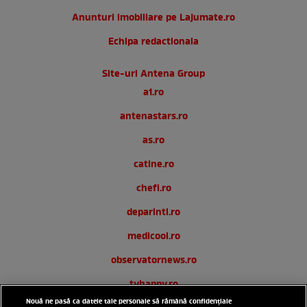
Anunturi imobiliare pe Lajumate.ro
Echipa redactionala
Site-uri Antena Group
a1.ro
antenastars.ro
as.ro
catine.ro
chefi.ro
deparinti.ro
medicool.ro
observatornews.ro
tvhappy.ro
Nouă ne pasă ca datele tale personale să rămână confidențiale