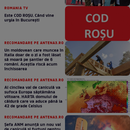
ROMANIA TV
Este COD ROŞU. Când vine
urgia în Bucureşti
RECOMANDARE PE ANTENA3.RO
Un moldovean care muncea în
Italia doar de o zi a fost lăsat
să moară pe şantier de 6
români. Aceștia riscă acum
închisoarea
RECOMANDARE PE ANTENA3.RO
Al cincilea val de caniculă va
sufoca Europa săptămâna
viitoare. HARTA domului de
căldură care va aduce până la
42 de grade Celsius
RECOMANDARE PE ANTENA3.RO
Șefa ANM anunță un nou val
de caniculă și furtuni pentru