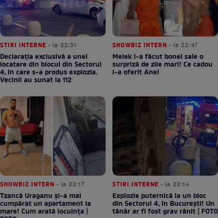
STIRI INTERNE
• la 22:51
SHOWBIZ INTERN
• la 22:47
Declarația exclusivă a unei
Melek i-a făcut bonei sale o
locatare din blocul din Sectorul
surpriză de zile mari! Ce cadou
4, în care s-a produs explozia.
i-a oferit Anei
Vecinii au sunat la 112
SHOWBIZ INTERN
• la 22:17
STIRI INTERNE
• la 22:14
Tzancă Uraganu și-a mai
Explozie puternică la un bloc
cumpărat un apartament la
din Sectorul 4, în București! Un
mare! Cum arată locuința |
tânăr ar fi fost grav rănit | FOTO