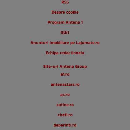
RSS
Despre cookie
Program Antena 1
Stiri
Anunturi imobiliare pe Lajumate.ro
Echipa redactionala
Site-uri Antena Group
a1.ro
antenastars.ro
as.ro
catine.ro
chefi.ro
deparinti.ro