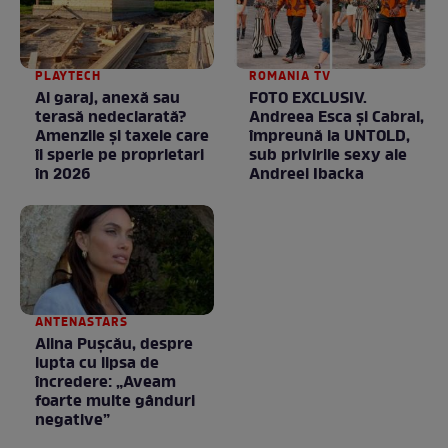
PLAYTECH
ROMANIA TV
Ai garaj, anexă sau
FOTO EXCLUSIV.
terasă nedeclarată?
Andreea Esca şi Cabral,
Amenzile și taxele care
împreună la UNTOLD,
îi sperie pe proprietari
sub privirile sexy ale
în 2026
Andreei Ibacka
ANTENASTARS
Alina Pușcău, despre
lupta cu lipsa de
încredere: „Aveam
foarte multe gânduri
negative”