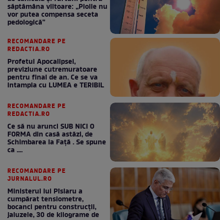
săptămâna viitoare: „Ploile nu
vor putea compensa seceta
pedologică”
RECOMANDARE PE
REDACTIA.RO
Profetul Apocalipsei,
previziune cutremuratoare
pentru final de an. Ce se va
intampla cu LUMEA e TERIBIL
RECOMANDARE PE
REDACTIA.RO
Ce să nu arunci SUB NICI O
FORMA din casă astăzi, de
Schimbarea la Față . Se spune
ca ....
RECOMANDARE PE
JURNALUL.RO
Ministerul lui Pîslaru a
cumpărat tensiometre,
bocanci pentru construcții,
jaluzele, 30 de kilograme de