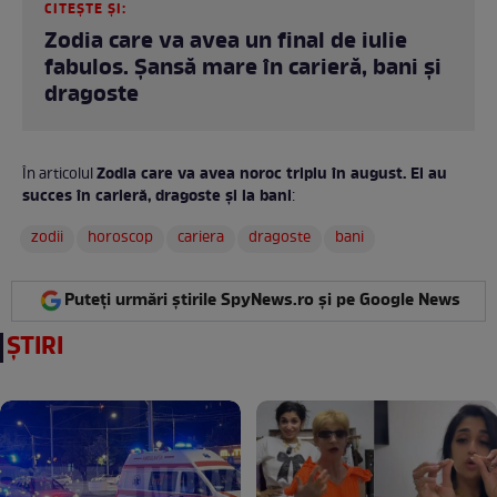
CITEȘTE ȘI:
Zodia care va avea un final de iulie
fabulos. Șansă mare în carieră, bani și
dragoste
Zodia care va avea noroc triplu în august. Ei au
În articolul
succes în carieră, dragoste și la bani
:
zodii
horoscop
cariera
dragoste
bani
Puteți urmări știrile SpyNews.ro și pe Google News
ȘTIRI