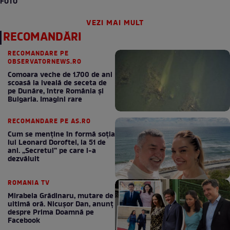
FOTO
VEZI MAI MULT
RECOMANDĂRI
RECOMANDARE PE
OBSERVATORNEWS.RO
Comoara veche de 1.700 de ani
scoasă la iveală de seceta de
pe Dunăre, între România şi
Bulgaria. Imagini rare
RECOMANDARE PE AS.RO
Cum se menţine în formă soţia
lui Leonard Doroftei, la 51 de
ani. „Secretul” pe care l-a
dezvăluit
ROMANIA TV
Mirabela Grădinaru, mutare de
ultimă oră. Nicuşor Dan, anunţ
despre Prima Doamnă pe
Facebook