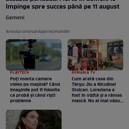
împinge spre succes până pe 11 august
Gemeni
Articolul continuă după recomandări
PLAYTECH
ROMANIA TV
Poți monta camere
Cum arată casa din
video pe mașină? Când
Târgu Jiu a Niculinei
imaginile pot fi folosite
Stoican. Loredana a
ca probă și când riști
fost în vizită și a rămas
probleme
mască. Nu ai mai văzut
la nimeni așa ceva:
Fără cuvinte / VIDEO