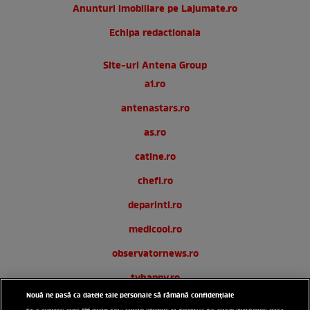
Anunturi imobiliare pe Lajumate.ro
Echipa redactionala
Site-uri Antena Group
a1.ro
antenastars.ro
as.ro
catine.ro
chefi.ro
deparinti.ro
medicool.ro
observatornews.ro
tvhappy.ro
Nouă ne pasă ca datele tale personale să rămână confidențiale
useit.ro