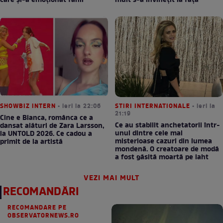
care și-a emoționat fanii
mult s-a învinețit la față
SHOWBIZ INTERN
• ieri la 22:06
STIRI INTERNATIONALE
• ieri la
21:19
Cine e Bianca, românca ce a
Ce au stabilit anchetatorii într-
dansat alături de Zara Larsson,
unul dintre cele mai
la UNTOLD 2026. Ce cadou a
misterioase cazuri din lumea
primit de la artistă
mondenă. O creatoare de modă
a fost găsită moartă pe iaht
VEZI MAI MULT
RECOMANDĂRI
RECOMANDARE PE
OBSERVATORNEWS.RO