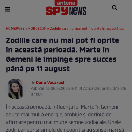
HOMEPAGE
»
HOROSCOP
» Zodiile care nu mai pot fi oprite în această perioadă. Marte în Gemeni le împinge spre succes până pe 11 august
Zodiile care nu mai pot fi oprite
în această perioadă. Marte în
Gemeni le împinge spre succes
până pe 11 august
Oana Vacarusi
De
.
Publicat pe 06.07.2026 la 11:01 Actualizat pe 06.07.2026
la 11:01
În această perioadă, influența lui Marte în Gemeni
aduce mai multă energie, ambiție și dorință de
afirmare pentru mai multe semne zodiacale. Unele
zodii par pur și simplu de neoprit și au șanse mari să