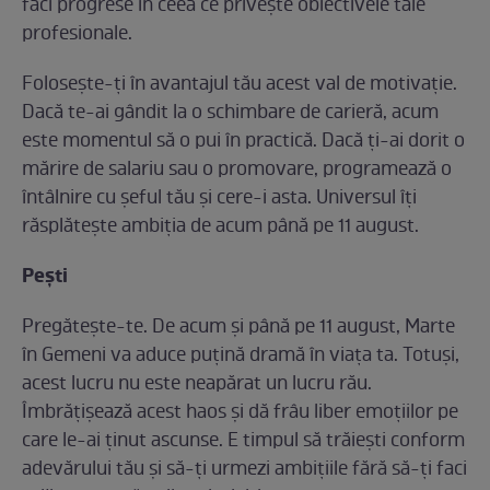
faci progrese în ceea ce privește obiectivele tale
profesionale.
Folosește-ți în avantajul tău acest val de motivație.
Dacă te-ai gândit la o schimbare de carieră, acum
este momentul să o pui în practică. Dacă ți-ai dorit o
mărire de salariu sau o promovare, programează o
întâlnire cu șeful tău și cere-i asta. Universul îți
răsplătește ambiția de acum până pe 11 august.
Pești
Pregătește-te. De acum și până pe 11 august, Marte
în Gemeni va aduce puțină dramă în viața ta. Totuși,
acest lucru nu este neapărat un lucru rău.
Îmbrățișează acest haos și dă frâu liber emoțiilor pe
care le-ai ținut ascunse. E timpul să trăiești conform
adevărului tău și să-ți urmezi ambițiile fără să-ți faci