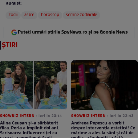
august
:
zodii
astre
horoscop
semne zodiacale
Puteți urmări știrile SpyNews.ro și pe Google News
ȘTIRI
SHOWBIZ INTERN
• ieri la 23:14
SHOWBIZ INTERN
• ieri la 22:43
Alina Ceușan și-a sărbătorit
Andreea Popescu a vorbit
fiica. Perla a împlinit doi ani.
despre intervenția estetică! Ce
Scrisoarea influenceriței cu
mărime a ales la sâni și cât de