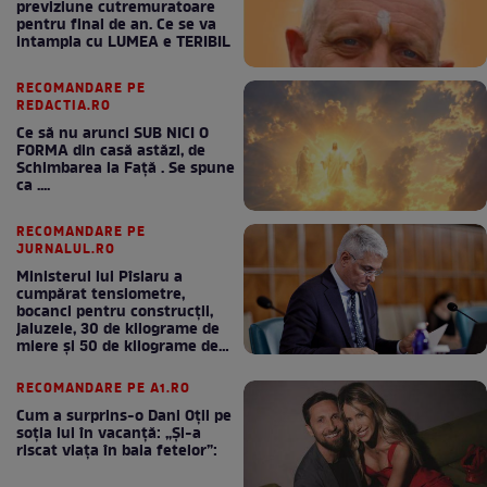
previziune cutremuratoare
pentru final de an. Ce se va
intampla cu LUMEA e TERIBIL
RECOMANDARE PE
REDACTIA.RO
Ce să nu arunci SUB NICI O
FORMA din casă astăzi, de
Schimbarea la Față . Se spune
ca ....
RECOMANDARE PE
JURNALUL.RO
Ministerul lui Pîslaru a
cumpărat tensiometre,
bocanci pentru construcții,
jaluzele, 30 de kilograme de
miere și 50 de kilograme de
cafea
RECOMANDARE PE A1.RO
Cum a surprins-o Dani Oțil pe
soția lui în vacanță: „Și-a
riscat viața în baia fetelor”: