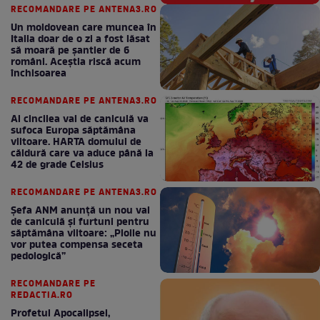
RECOMANDARE PE ANTENA3.RO
Un moldovean care muncea în
Italia doar de o zi a fost lăsat
să moară pe şantier de 6
români. Aceștia riscă acum
închisoarea
RECOMANDARE PE ANTENA3.RO
Al cincilea val de caniculă va
sufoca Europa săptămâna
viitoare. HARTA domului de
căldură care va aduce până la
42 de grade Celsius
RECOMANDARE PE ANTENA3.RO
Șefa ANM anunță un nou val
de caniculă și furtuni pentru
săptămâna viitoare: „Ploile nu
vor putea compensa seceta
pedologică”
RECOMANDARE PE
REDACTIA.RO
Profetul Apocalipsei,