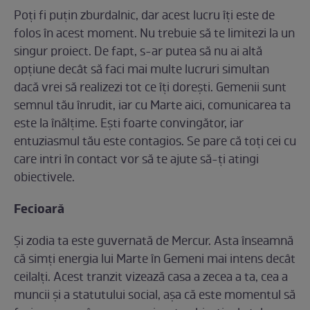
Poți fi puțin zburdalnic, dar acest lucru îți este de
folos în acest moment. Nu trebuie să te limitezi la un
singur proiect. De fapt, s-ar putea să nu ai altă
opțiune decât să faci mai multe lucruri simultan
dacă vrei să realizezi tot ce îți dorești. Gemenii sunt
semnul tău înrudit, iar cu Marte aici, comunicarea ta
este la înălțime. Ești foarte convingător, iar
entuziasmul tău este contagios. Se pare că toți cei cu
care intri în contact vor să te ajute să-ți atingi
obiectivele.
Fecioară
Și zodia ta este guvernată de Mercur. Asta înseamnă
că simți energia lui Marte în Gemeni mai intens decât
ceilalți. Acest tranzit vizează casa a zecea a ta, cea a
muncii și a statutului social, așa că este momentul să