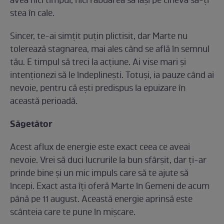
avea nici timpul, nici răbdarea să lași pe cineva să-ți
stea în cale.
Sincer, te-ai simțit puțin plictisit, dar Marte nu
tolerează stagnarea, mai ales când se află în semnul
tău. E timpul să treci la acțiune. Ai vise mari și
intenționezi să le îndeplinești. Totuși, ia pauze când ai
nevoie, pentru că ești predispus la epuizare în
această perioadă.
Săgetător
Acest aflux de energie este exact ceea ce aveai
nevoie. Vrei să duci lucrurile la bun sfârșit, dar ți-ar
prinde bine și un mic impuls care să te ajute să
începi. Exact asta îți oferă Marte în Gemeni de acum
până pe 11 august. Această energie aprinsă este
scânteia care te pune în mișcare.