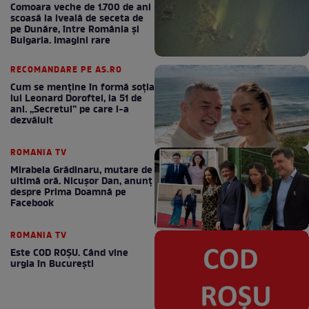
Comoara veche de 1.700 de ani
scoasă la iveală de seceta de
pe Dunăre, între România şi
Bulgaria. Imagini rare
RECOMANDARE PE AS.RO
Cum se menţine în formă soţia
lui Leonard Doroftei, la 51 de
ani. „Secretul” pe care l-a
dezvăluit
ROMANIA TV
Mirabela Grădinaru, mutare de
ultimă oră. Nicuşor Dan, anunţ
despre Prima Doamnă pe
Facebook
ROMANIA TV
Este COD ROŞU. Când vine
urgia în Bucureşti