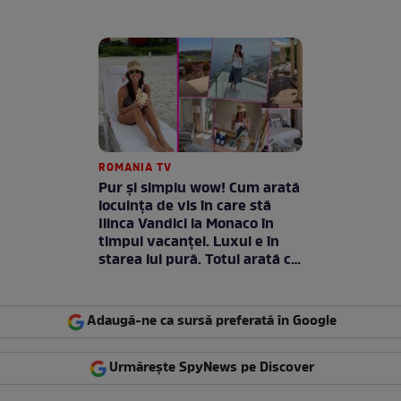
ROMANIA TV
Pur și simplu wow! Cum arată
locuința de vis în care stă
Ilinca Vandici la Monaco în
timpul vacanței. Luxul e în
starea lui pură. Totul arată ca
în filme! / GALERIE FOTO
Adaugă-ne ca sursă preferată în Google
Urmărește SpyNews pe Discover