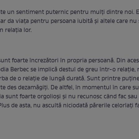
te un sentiment puternic pentru mulți dintre noi. E
-ar da viața pentru persoana iubită și altele care nu 
n relația lor.
unt foarte încrezători în propria persoană. Din aces
odia Berbec se implică destul de greu într-o relație, 
ba de o relație de lungă durată. Sunt printre puține
rte des dezamăgiți. De altfel, în momentul în care su
tia sunt foarte orgolioși și nu recunosc când fac sa
Plus de asta, nu ascultă niciodată părerile celorlați f