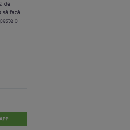
ba de
p să facă
 peste o
APP