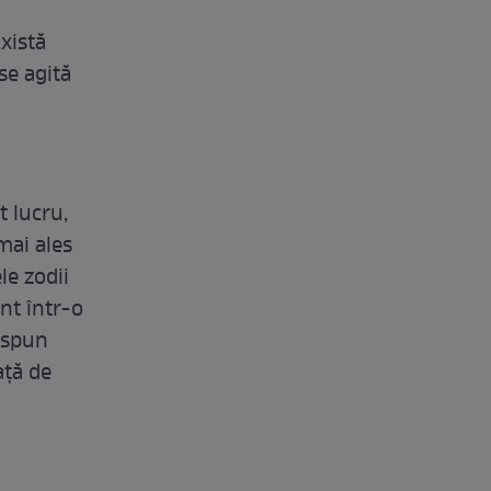
xistă
se agită
t lucru,
mai ales
le zodii
nt într-o
u spun
ață de