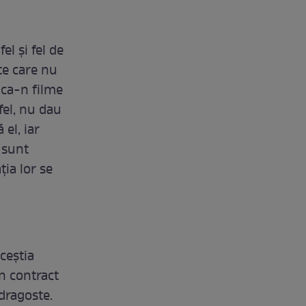
el și fel de
te care nu
e ca-n filme
tfel, nu dau
el, iar
a sunt
ția lor se
ceștia
n contract
 dragoste.