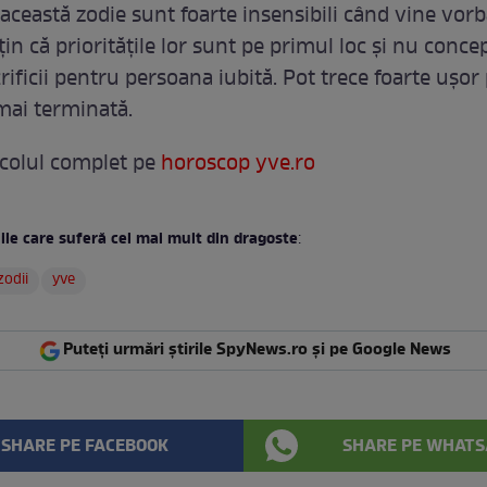
 această zodie sunt foarte insensibili când vine vor
țin că prioritățile lor sunt pe primul loc și nu conce
crificii pentru persoana iubită. Pot trece foarte ușor
cmai terminată.
ticolul complet pe
horoscop yve.ro
ile care suferă cel mai mult din dragoste
:
zodii
yve
Puteți urmări știrile SpyNews.ro și pe Google News
SHARE PE FACEBOOK
SHARE PE WHATS