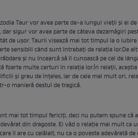
 zodia Taur vor avea parte de-a lungul vieții și ei de f
, dar sigur vor avea parte de câteva dezamăgiri pes
tât de ușor. Taurii visează mai tot timpul la o iubir
arte sensibili când sunt întrebați de relația lor.De al
ăbdare și nu încearcă să îl cunoască pe cel de lângă 
ă foarte multe certuri în relația lor.În relații, acești
ificili și greu de înțeles, iar de cele mai mult ori, rela
tr-o manieră destul de tragică.
nt mai tot timpul fericiți, deci nu putem spune că a
adevărat din dragoste. Ei văd o relație mai mult ca u
care îl are cu celălalt, nu ca o poveste adevărată de