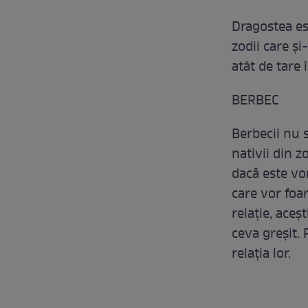
Dragostea es
zodii care și
atât de tare î
BERBEC
Berbecii nu s
nativii din z
dacă este vor
care vor foa
relație, aceș
ceva greșit. 
relația lor.