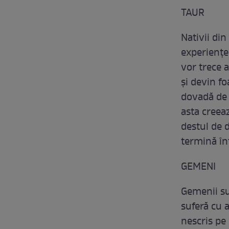
TAUR
Nativii din
experiențe
vor trece a
și devin fo
dovadă de r
asta creeaz
destul de d
termină în
GEMENI
Gemenii su
suferă cu 
nescris pe 