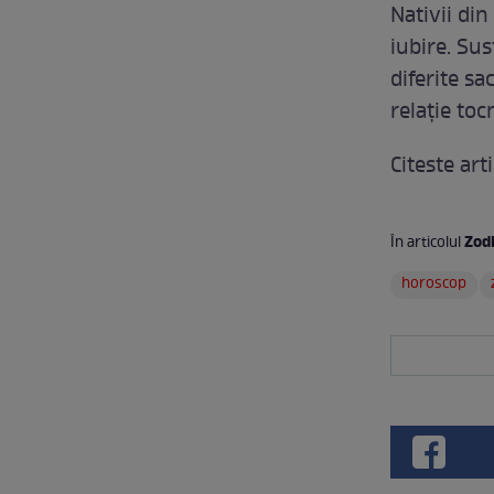
Nativii din
iubire. Sus
diferite sa
relație to
Citeste ar
Zodi
În articolul
horoscop