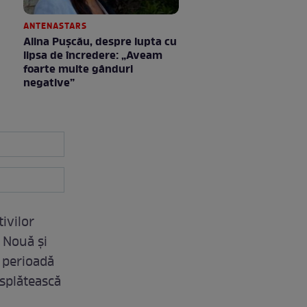
ANTENASTARS
Alina Pușcău, despre lupta cu
lipsa de încredere: „Aveam
foarte multe gânduri
negative”
ivilor
 Nouă și
o perioadă
ăsplătească