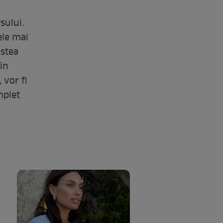
sului.
ele mai
estea
 în
 vor fi
mplet