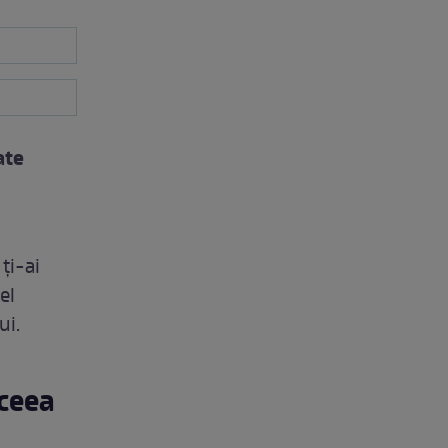
ate
ți-ai
el
ui.
 ceea