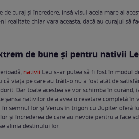
e de curaj și încredere, însă visul acela mare al aces
i realitate chiar vara aceasta, dacă au curajul să f
xtrem de bune și pentru nativii L
perioadă,
nativii
Leu s-ar putea să fi fost în modul d
 că viața pe care au trăit-o nu a fost atât de satisf
i dorit. Dar toate acestea se vor schimba în curând, i
e șansa nativilor de a avea o resetare completă în vi
în semnul lor și Venus în trigon cu Jupiter oferă 
elor și încrederea de care au nevoie pentru a face s
se alinia destinului lor.