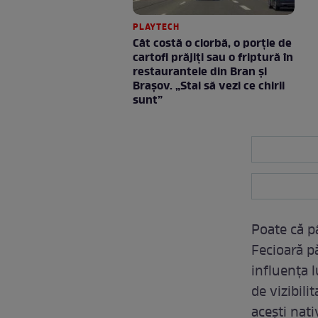
PLAYTECH
Cât costă o ciorbă, o porţie de
cartofi prăjiţi sau o friptură în
restaurantele din Bran şi
Braşov. „Stai să vezi ce chirii
sunt”
Poate că p
Fecioară p
influența 
de vizibili
acești nati