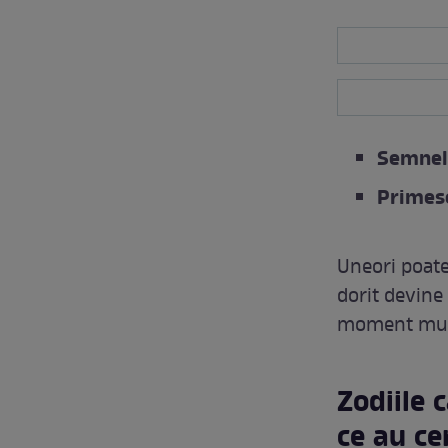
Semnele
Primesc
Uneori poate
dorit devine 
moment mult 
Zodiile 
ce au ce