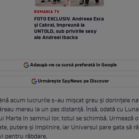
ROMANIA TV
FOTO EXCLUSIV. Andreea Esca
şi Cabral, împreună la
UNTOLD, sub privirile sexy
ale Andreei Ibacka
Adaugă-ne ca sursă preferată în Google
Urmărește SpyNews pe Discover
ână acum lucrurile s-au mișcat greu și dorințele nat
ăreau mereu la un pas distanță. Însă, odată cu Luna
lui Marte în semnul lor, totul se schimbă. Urmează 
tate, putere și împlinire, iar Universul pare gata să r
vi pentru răbdare.