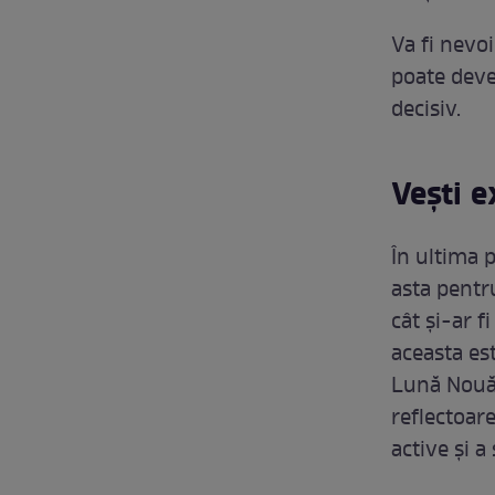
Va fi nevoi
poate deven
decisiv.
Vești e
În ultima 
asta pentru
cât și-ar f
aceasta est
Lună Nouă 
reflectoar
active și a 