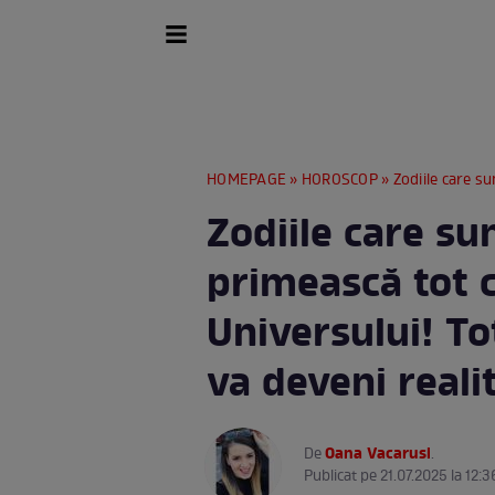
HOMEPAGE
»
HOROSCOP
» Zodiile care sunt pe ca
Zodiile care su
primească tot c
Universului! To
va deveni reali
Oana Vacarusi
De
.
Publicat pe 21.07.2025 la 12:3