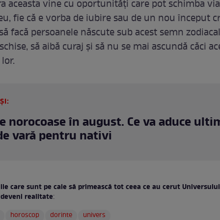
ra aceasta vine cu oportunități care pot schimba via
eu, fie că e vorba de iubire sau de un nou început cr
 să facă persoanele născute sub acest semn zodiacal
chise, să aibă curaj și să nu se mai ascundă căci ac
lor.
ȘI:
le norocoase în august. Ce va aduce ulti
de vară pentru nativi
ile care sunt pe cale să primească tot ceea ce au cerut Universului
 deveni realitate
:
horoscop
dorinte
univers