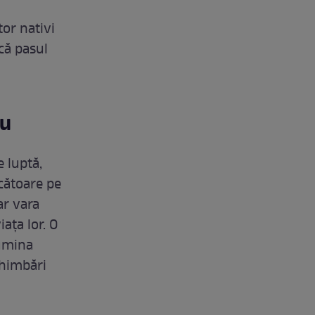
tor nativi
acă pasul
eu
e luptă,
ăcătoare pe
ar vara
ața lor. O
lumina
chimbări