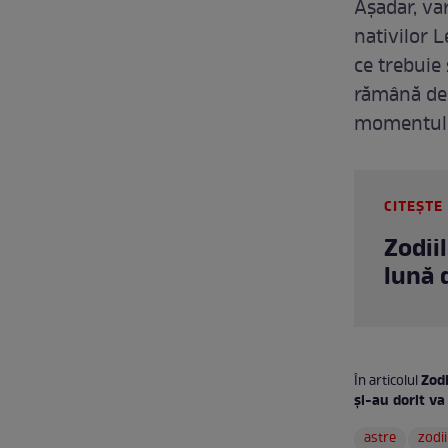
Așadar, va
nativilor L
ce trebuie
rămână des
momentul 
CITEȘTE 
Zodii
lună 
Zodi
În articolul
și-au dorit va
astre
zodii