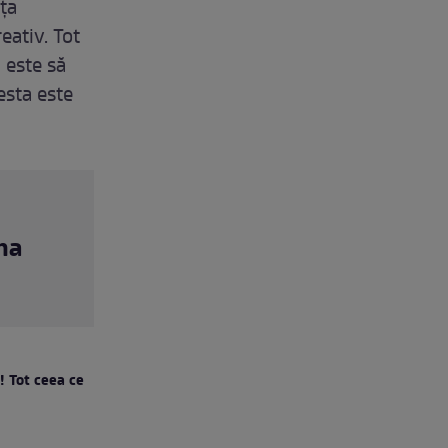
ța
eativ. Tot
 este să
esta este
ma
! Tot ceea ce