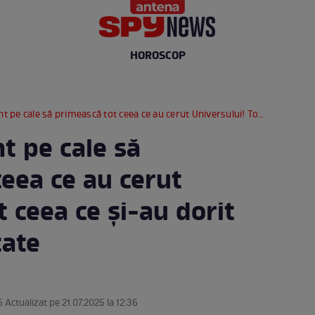
HOROSCOP
le să primească tot ceea ce au cerut Universului! Tot ceea ce și-au dorit va deveni realitate
nt pe cale să
eea ce au cerut
t ceea ce și-au dorit
tate
6 Actualizat pe 21.07.2025 la 12:36