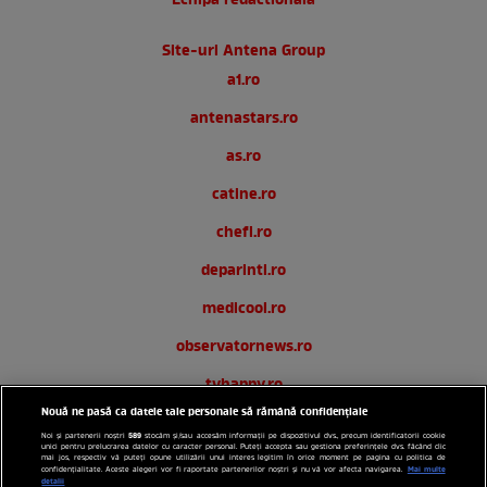
Echipa redactionala
Site-uri Antena Group
a1.ro
antenastars.ro
as.ro
catine.ro
chefi.ro
deparinti.ro
medicool.ro
observatornews.ro
tvhappy.ro
Nouă ne pasă ca datele tale personale să rămână confidențiale
useit.ro
589
Noi și partenerii noștri
stocăm și/sau accesăm informații pe dispozitivul dvs., precum identificatorii cookie
unici pentru prelucrarea datelor cu caracter personal. Puteți accepta sau gestiona preferințele dvs. făcând clic
zutv.ro
mai jos, respectiv vă puteți opune utilizării unui interes legitim în orice moment pe pagina cu politica de
Mai multe
confidențialitate. Aceste alegeri vor fi raportate partenerilor noștri și nu vă vor afecta navigarea.
detalii