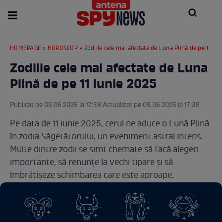
HOMEPAGE
»
HOROSCOP
» Zodiile cele mai afectate de Luna Plină de pe 11 iunie 2025
Zodiile cele mai afectate de Luna
Plină de pe 11 iunie 2025
Publicat pe 09.06.2025 la 17:38 Actualizat pe 09.06.2025 la 17:38
Pe data de 11 iunie 2025, cerul ne aduce o Lună Plină
în zodia Săgetătorului, un eveniment astral intens.
Multe dintre zodii se simt chemate să facă alegeri
importante, să renunțe la vechi tipare și să
îmbrățișeze schimbarea care este aproape.