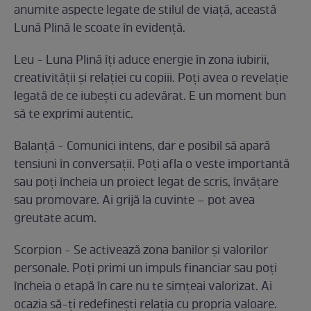
anumite aspecte legate de stilul de viață, această
Lună Plină le scoate în evidență.
Leu - Luna Plină îți aduce energie în zona iubirii,
creativității și relației cu copiii. Poți avea o revelație
legată de ce iubești cu adevărat. E un moment bun
să te exprimi autentic.
Balanță - Comunici intens, dar e posibil să apară
tensiuni în conversații. Poți afla o veste importantă
sau poți încheia un proiect legat de scris, învățare
sau promovare. Ai grijă la cuvinte – pot avea
greutate acum.
Scorpion - Se activează zona banilor și valorilor
personale. Poți primi un impuls financiar sau poți
încheia o etapă în care nu te simțeai valorizat. Ai
ocazia să-ți redefinești relația cu propria valoare.