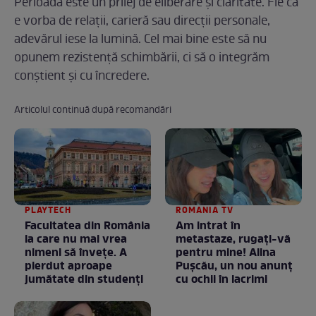
Perioada este un prilej de eliberare și claritate. Fie că
e vorba de relații, carieră sau direcții personale,
adevărul iese la lumină. Cel mai bine este să nu
opunem rezistență schimbării, ci să o integrăm
conștient și cu încredere.
Articolul continuă după recomandări
PLAYTECH
ROMANIA TV
Facultatea din România
Am intrat în
la care nu mai vrea
metastaze, rugaţi-vă
nimeni să înveţe. A
pentru mine! Alina
pierdut aproape
Puşcău, un nou anunţ
jumătate din studenţi
cu ochii în lacrimi