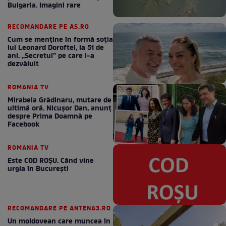
Bulgaria. Imagini rare
RECOMANDARE PE AS.RO
Cum se menţine în formă soţia
lui Leonard Doroftei, la 51 de
ani. „Secretul” pe care l-a
dezvăluit
ROMANIA TV
Mirabela Grădinaru, mutare de
ultimă oră. Nicuşor Dan, anunţ
despre Prima Doamnă pe
Facebook
ROMANIA TV
Este COD ROŞU. Când vine
urgia în Bucureşti
RECOMANDARE PE ANTENA3.RO
Un moldovean care muncea în