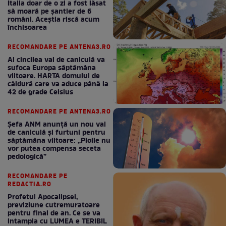
Italia doar de o zi a fost lăsat
să moară pe şantier de 6
români. Aceștia riscă acum
închisoarea
RECOMANDARE PE ANTENA3.RO
Al cincilea val de caniculă va
sufoca Europa săptămâna
viitoare. HARTA domului de
căldură care va aduce până la
42 de grade Celsius
RECOMANDARE PE ANTENA3.RO
Șefa ANM anunță un nou val
de caniculă și furtuni pentru
săptămâna viitoare: „Ploile nu
vor putea compensa seceta
pedologică”
RECOMANDARE PE
REDACTIA.RO
Profetul Apocalipsei,
previziune cutremuratoare
pentru final de an. Ce se va
intampla cu LUMEA e TERIBIL