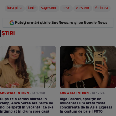
luna plina
iunie
sagetator
pesti
varsator
fecioara
Puteți urmări știrile SpyNews.ro și pe Google News
ȘTIRI
SHOWBIZ INTERN
• la 17:40
SHOWBIZ INTERN
• la 17:25
După ce a rămas blocată în
Olga Barcari, apariție de
câmp, Anca Serea are parte de
milioane! Cum arată fosta
noi peripeții în vacanță! Ce s-a
concurentă de la Asia Express
întâmplat în drum spre casă
în costum de baie | FOTO