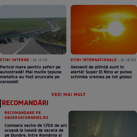
STIRI INTERNE
• la 17:10
STIRI INTERNATIONALE
• la 16:55
Pericol mare pentru șoferi pe
Oamenii de știință sunt în
autostradă! Mai multe țepuse
alertă! Super El Nino ar putea
metalice au fost aruncate pe
schimba vremea pe tot globul
carosabil
VEZI MAI MULT
RECOMANDĂRI
RECOMANDARE PE
OBSERVATORNEWS.RO
Comoara veche de 1.700 de ani
scoasă la iveală de seceta de
pe Dunăre, între România şi