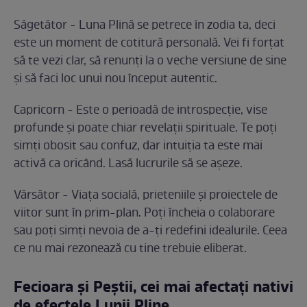
Săgetător - Luna Plină se petrece în zodia ta, deci
este un moment de cotitură personală. Vei fi forțat
să te vezi clar, să renunți la o veche versiune de sine
și să faci loc unui nou început autentic.
Capricorn - Este o perioadă de introspecție, vise
profunde și poate chiar revelații spirituale. Te poți
simți obosit sau confuz, dar intuiția ta este mai
activă ca oricând. Lasă lucrurile să se așeze.
Vărsător - Viața socială, prieteniile și proiectele de
viitor sunt în prim-plan. Poți încheia o colaborare
sau poți simți nevoia de a-ți redefini idealurile. Ceea
ce nu mai rezonează cu tine trebuie eliberat.
Fecioara și Peștii, cei mai afectați nativi
de efectele Lunii Pline