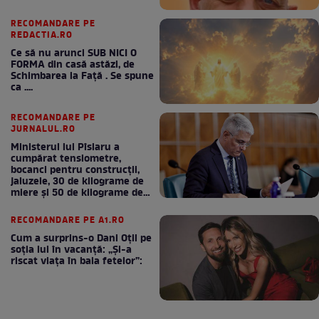
RECOMANDARE PE
REDACTIA.RO
Ce să nu arunci SUB NICI O
FORMA din casă astăzi, de
Schimbarea la Față . Se spune
ca ....
RECOMANDARE PE
JURNALUL.RO
Ministerul lui Pîslaru a
cumpărat tensiometre,
bocanci pentru construcții,
jaluzele, 30 de kilograme de
miere și 50 de kilograme de
cafea
RECOMANDARE PE A1.RO
Cum a surprins-o Dani Oțil pe
soția lui în vacanță: „Și-a
riscat viața în baia fetelor”: