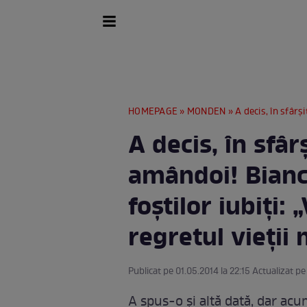
HOMEPAGE
»
MONDEN
» A decis, în sfârşit, să o termin
A decis, în sfâr
amândoi! Bianc
foştilor iubiţi:
regretul vieţii m
Publicat pe 01.05.2014 la 22:15 Actualizat pe
A spus-o şi altă dată, dar acum 