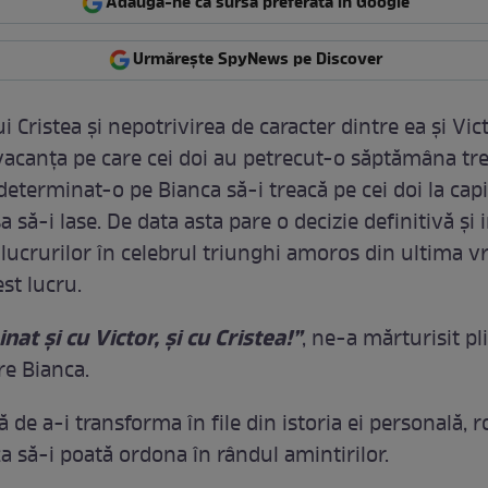
Adaugă-ne ca sursă preferată în Google
Urmărește SpyNews pe Discover
ui Cristea şi nepotrivirea de caracter dintre ea şi Vict
 vacanţa pe care cei doi au petrecut-o săptămâna tre
determinat-o pe Bianca să-i treacă pe cei doi la capi
aşa să-i lase. De data asta pare o decizie definitivă şi 
 lucrurilor în celebrul triunghi amoros din ultima 
st lucru.
nat şi cu Victor, şi cu Cristea!”
, ne-a mărturisit pl
e Bianca.
ă de a-i transforma în file din istoria ei personală, r
ca să-i poată ordona în rândul amintirilor.