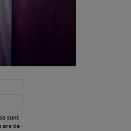
tea sunt
u are de