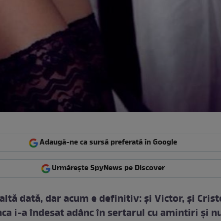
Adaugă-ne ca sursă preferată în Google
Urmărește SpyNews pe Discover
altă dată, dar acum e definitiv: şi Victor, şi Cris
nca i-a îndesat adânc în sertarul cu amintiri şi n