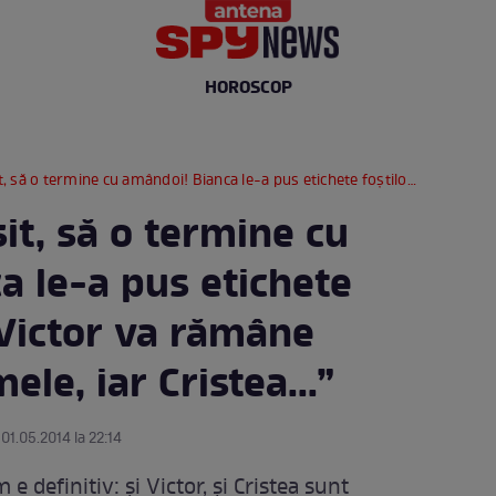
HOROSCOP
e cu amândoi! Bianca le-a pus etichete foştilor iubiţi: „Victor va rămâne regretul vieţii mele, iar Cristea...”
şit, să o termine cu
a le-a pus etichete
 „Victor va rămâne
ele, iar Cristea...”
 01.05.2014 la 22:14
e definitiv: şi Victor, şi Cristea sunt