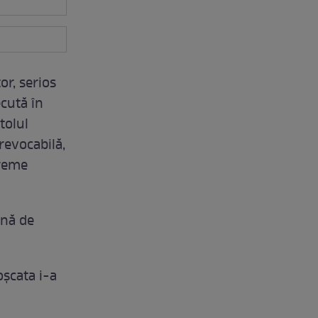
or, serios
cută în
tolul
irevocabilă,
vreme
ină de
oşcata i-a