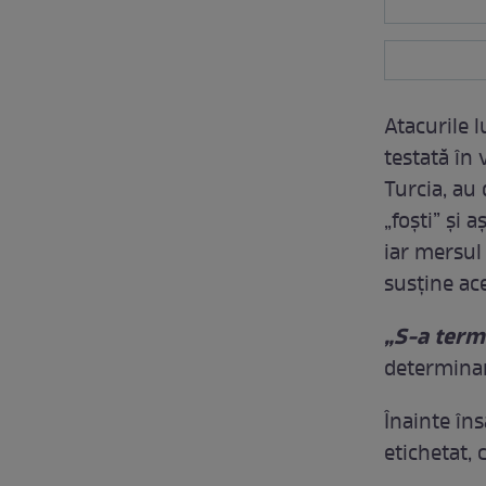
Atacurile l
testată în
Turcia, au 
„foşti” şi 
iar mersul
susţine ace
„S-a termi
determinar
Înainte îns
etichetat, 