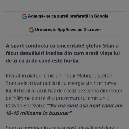
Adaugă-ne ca sursă preferată în Google
Urmărește SpyNews pe Discover
A spart conducta cu sinceritate! ştefan Stan a
făcut dezvăluiri inedite din cum arată viaţa lui
de zi cu zi de când este burlac.
Invitat în platoul emisiunii "Star Matinal", Ştefan
Stan a electrizat publicul cu energia şi sinceritatea
lui. Artistul a făcut haz de necaz pe seama diferenţei
de înălţime dintre el şi prezentatorul emisiunii,
""Eu mă simt aşa înalt când am
Răzvan Botezatu:
10-15 milioane în buzunar"
Stan a continuat în aceeaşi notă, dezvăluind detalii