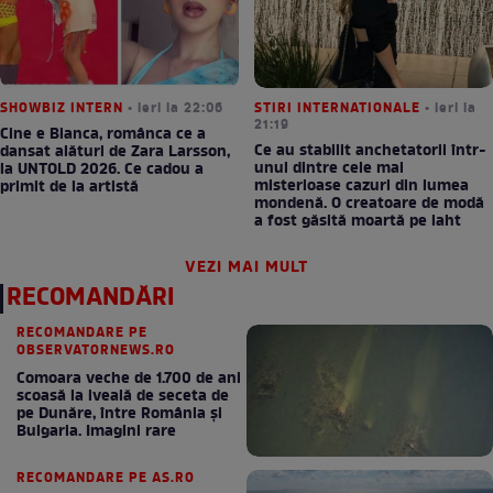
SHOWBIZ INTERN
• ieri la 22:06
STIRI INTERNATIONALE
• ieri la
21:19
Cine e Bianca, românca ce a
Ce au stabilit anchetatorii într-
dansat alături de Zara Larsson,
unul dintre cele mai
la UNTOLD 2026. Ce cadou a
misterioase cazuri din lumea
primit de la artistă
mondenă. O creatoare de modă
a fost găsită moartă pe iaht
VEZI MAI MULT
RECOMANDĂRI
RECOMANDARE PE
OBSERVATORNEWS.RO
Comoara veche de 1.700 de ani
scoasă la iveală de seceta de
pe Dunăre, între România şi
Bulgaria. Imagini rare
RECOMANDARE PE AS.RO