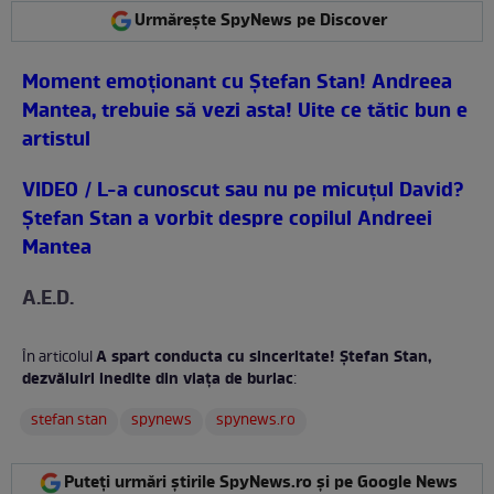
Urmărește SpyNews pe Discover
Moment emoţionant cu Ştefan Stan! Andreea
Mantea, trebuie să vezi asta! Uite ce tătic bun e
artistul
VIDEO / L-a cunoscut sau nu pe micuţul David?
Ştefan Stan a vorbit despre copilul Andreei
Mantea
A.E.D.
A spart conducta cu sinceritate! Ştefan Stan,
În articolul
dezvăluiri inedite din viaţa de burlac
:
stefan stan
spynews
spynews.ro
Puteți urmări știrile SpyNews.ro și pe Google News