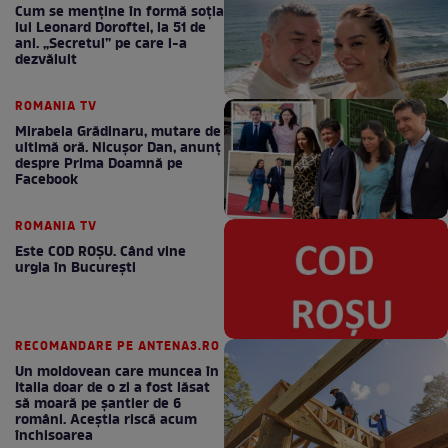
Cum se menţine în formă soţia
lui Leonard Doroftei, la 51 de
ani. „Secretul” pe care l-a
dezvăluit
ROMANIA TV
Mirabela Grădinaru, mutare de
ultimă oră. Nicuşor Dan, anunţ
despre Prima Doamnă pe
Facebook
ROMANIA TV
Este COD ROŞU. Când vine
urgia în Bucureşti
RECOMANDARE PE ANTENA3.RO
Un moldovean care muncea în
Italia doar de o zi a fost lăsat
să moară pe şantier de 6
români. Aceștia riscă acum
închisoarea