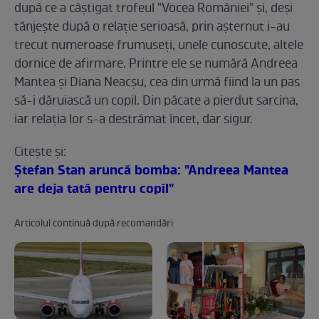
după ce a câştigat trofeul "Vocea României" şi, deşi
tânjeşte după o relaţie serioasă, prin aşternut i-au
trecut numeroase frumuseţi, unele cunoscute, altele
dornice de afirmare. Printre ele se numără Andreea
Mantea şi Diana Neacşu, cea din urmă fiind la un pas
să-i dăruiască un copil. Din păcate a pierdut sarcina,
iar relaţia lor s-a destrămat încet, dar sigur.
Citeşte şi:
Ştefan Stan aruncă bomba: "Andreea Mantea
are deja tată pentru copil"
Articolul continuă după recomandări