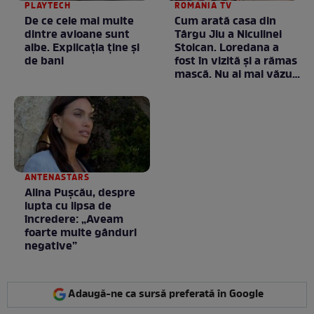
PLAYTECH
ROMANIA TV
De ce cele mai multe
Cum arată casa din
dintre avioane sunt
Târgu Jiu a Niculinei
albe. Explicația ține și
Stoican. Loredana a
de bani
fost în vizită și a rămas
mască. Nu ai mai văzut
la nimeni așa ceva:
Fără cuvinte / VIDEO
ANTENASTARS
Alina Pușcău, despre
lupta cu lipsa de
încredere: „Aveam
foarte multe gânduri
negative”
Adaugă-ne ca sursă preferată în Google