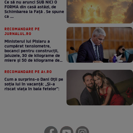
Ce să nu arunci SUB NICI O
FORMA din casă astăzi, de
Schimbarea la Față . Se spune
ca ....
RECOMANDARE PE
JURNALUL.RO
Ministerul lui Pîslaru a
cumpărat tensiometre,
bocanci pentru construcții,
jaluzele, 30 de kilograme de
miere și 50 de kilograme de
cafea
RECOMANDARE PE A1.RO
Cum a surprins-o Dani Oțil pe
soția lui în vacanță: „Și-a
riscat viața în baia fetelor”: