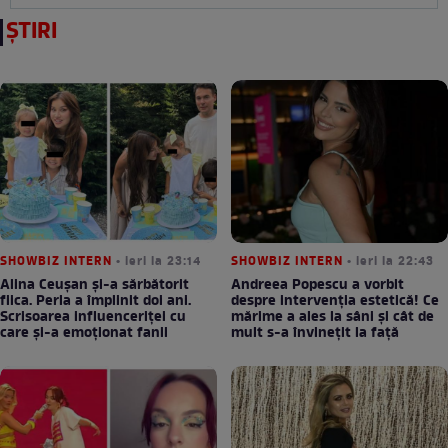
ȘTIRI
SHOWBIZ INTERN
• ieri la 23:14
SHOWBIZ INTERN
• ieri la 22:43
Alina Ceușan și-a sărbătorit
Andreea Popescu a vorbit
fiica. Perla a împlinit doi ani.
despre intervenția estetică! Ce
Scrisoarea influenceriței cu
mărime a ales la sâni și cât de
care și-a emoționat fanii
mult s-a învinețit la față