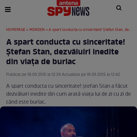
HOMEPAGE
»
MONDEN
» A spart conducta cu sinceritate! Ştefan Stan, dezvăluiri inedite din viaţa de burlac
A spart conducta cu sinceritate!
Ştefan Stan, dezvăluiri inedite
din viaţa de burlac
Publicat pe 18.09.2015 la 12:39 Actualizat pe 18.09.2015 la 12:42
A spart conducta cu sinceritate! ştefan Stan a făcut
dezvăluiri inedite din cum arată viaţa lui de zi cu zi de
când este burlac.