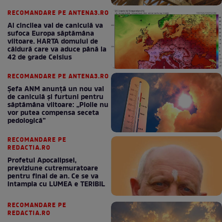
RECOMANDARE PE ANTENA3.RO
Al cincilea val de caniculă va
sufoca Europa săptămâna
viitoare. HARTA domului de
căldură care va aduce până la
42 de grade Celsius
RECOMANDARE PE ANTENA3.RO
Șefa ANM anunță un nou val
de caniculă și furtuni pentru
săptămâna viitoare: „Ploile nu
vor putea compensa seceta
pedologică”
RECOMANDARE PE
REDACTIA.RO
Profetul Apocalipsei,
previziune cutremuratoare
pentru final de an. Ce se va
intampla cu LUMEA e TERIBIL
RECOMANDARE PE
REDACTIA.RO