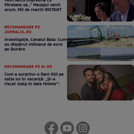
«Am decis împreună cu
Mirabela să..." Mesajul venit
acum. Mii de reactii INSTANT
RECOMANDARE PE
JURNALUL.RO
Investigație, Canalul Bala: Cum
au dispărut milioane de euro
pe Dunăre
RECOMANDARE PE A1.RO
Cum a surprins-o Dani Oțil pe
soția lui în vacanță: „Și-a
riscat viața în baia fetelor”: