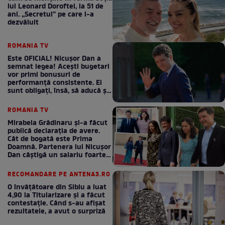
lui Leonard Doroftei, la 51 de
ani. „Secretul” pe care l-a
dezvăluit
ROMANIA TV
Este OFICIAL! Nicușor Dan a
semnat legea! Acești bugetari
vor primi bonusuri de
performanță consistente. Ei
sunt obligați, însă, să aducă și
bani la bugetul de stat
ROMANIA TV
Mirabela Grădinaru și-a făcut
publică declarația de avere.
Cât de bogată este Prima
Doamnă. Partenera lui Nicușor
Dan câștigă un salariu foarte
bun în fiecare lună!
RECOMANDARE PE ANTENA3.RO
O învățătoare din Sibiu a luat
4,90 la Titularizare și a făcut
contestație. Când s-au afișat
rezultatele, a avut o surpriză