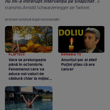
nu mi-a întrerupt intervenţia pe Snapchat
”, a
transmis Arnold Schwarzenegger pe Twitter.
Articolul continuă după recomandări
PLAYTECH
ROMANIA TV
Vara se prelungeşte
Anunţul şoc al zilei!
până în octombrie.
Puţini ştiau că are
Fenomenul care va
cancer
aduce noi valuri de
căldură chiar la mijlocul
toamnei