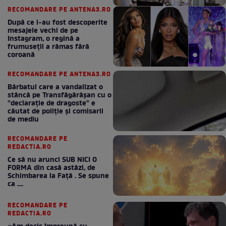
RECOMANDARE PE ANTENA3.RO
După ce i-au fost descoperite
mesajele vechi de pe
Instagram, o regină a
frumuseții a rămas fără
coroană
RECOMANDARE PE ANTENA3.RO
Bărbatul care a vandalizat o
stâncă pe Transfăgărășan cu o
"declaraţie de dragoste" e
căutat de poliție și comisarii
de mediu
RECOMANDARE PE
REDACTIA.RO
Ce să nu arunci SUB NICI O
FORMA din casă astăzi, de
Schimbarea la Față . Se spune
ca ....
RECOMANDARE PE
REDACTIA.RO