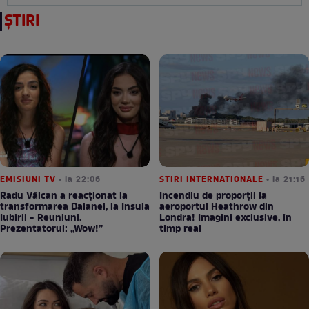
ȘTIRI
EMISIUNI TV
• la 22:06
STIRI INTERNATIONALE
• la 21:16
Radu Vâlcan a reacționat la
Incendiu de proporții la
transformarea Daianei, la Insula
aeroportul Heathrow din
Iubirii - Reuniuni.
Londra! Imagini exclusive, în
Prezentatorul: „Wow!”
timp real