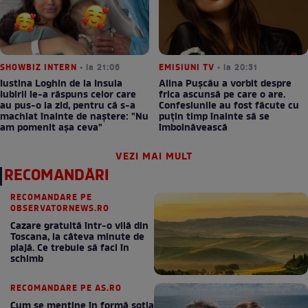
SHOWBIZ INTERN
• la 21:06
EMISIUNI TV
• la 20:31
Iustina Loghin de la Insula
Alina Pușcău a vorbit despre
Iubirii le-a răspuns celor care
frica ascunsă pe care o are.
au pus-o la zid, pentru că s-a
Confesiunile au fost făcute cu
machiat înainte de naștere: "Nu
puțin timp înainte să se
am pomenit așa ceva"
îmbolnăvească
VEZI MAI MULT
RECOMANDĂRI
RECOMANDARE PE
OBSERVATORNEWS.RO
Cazare gratuită într-o vilă din
Toscana, la câteva minute de
plajă. Ce trebuie să faci în
schimb
RECOMANDARE PE AS.RO
Cum se menţine în formă soţia