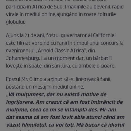
participa în Africa de Sud. Imaginile au devenit rapid
virale în mediul online,ajungând în toate colţurile
globului.
Ajuns la 71 de ani, fostul guvernator al Californiei
este filmat vorbind cu fanii în timpul unui concurs la
evenimentul „Arnold Classic Africa”, din
Johannesburg. La un moment dat, un bărbat îl
loveşte în spate, din săritură, cu ambele picioare.
Fostul Mr. Olimpia a ţinut să-şi liniştească fanii,
postând un mesaj în mediul online.
Vă mulţumesc, dar nu există motive de
„
îngrijorare. Am crezut că am fost îmbrâncit de
mulţime, ceea ce mi se întâmplă des. Mi-am
dat seama că am fost lovit abia atunci când am
văzut filmuleţul, ca voi toţi. Mă bucur că idiotul