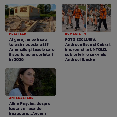
PLAYTECH
ROMANIA TV
Ai garaj, anexă sau
FOTO EXCLUSIV.
terasă nedeclarată?
Andreea Esca şi Cabral,
Amenzile și taxele care
împreună la UNTOLD,
îi sperie pe proprietari
sub privirile sexy ale
în 2026
Andreei Ibacka
ANTENASTARS
Alina Pușcău, despre
lupta cu lipsa de
încredere: „Aveam