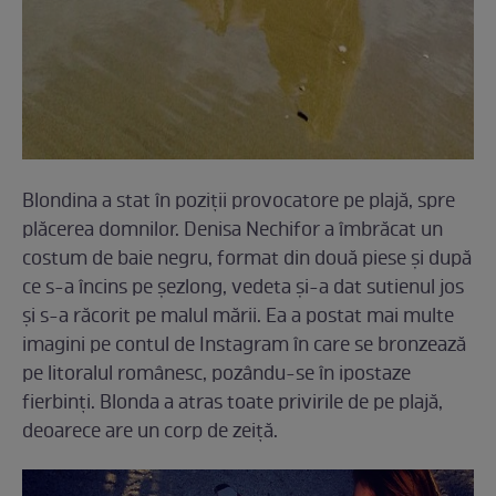
Blondina a stat în poziţii provocatore pe plajă, spre
plăcerea domnilor. Denisa Nechifor a îmbrăcat un
costum de baie negru, format din două piese şi după
ce s-a încins pe şezlong, vedeta şi-a dat sutienul jos
şi s-a răcorit pe malul mării. Ea a postat mai multe
imagini pe contul de Instagram în care se bronzează
pe litoralul românesc, pozându-se în ipostaze
fierbinţi. Blonda a atras toate privirile de pe plajă,
deoarece are un corp de zeiţă.