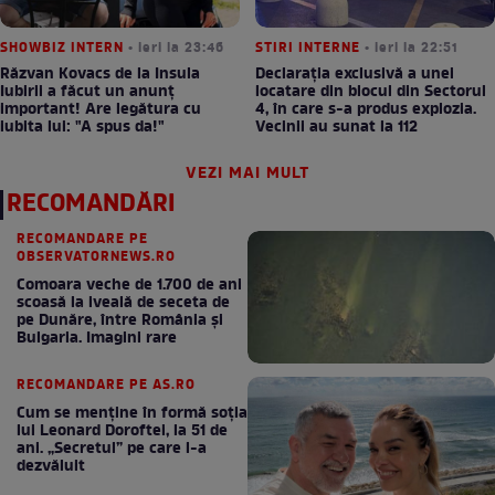
SHOWBIZ INTERN
• ieri la 23:46
STIRI INTERNE
• ieri la 22:51
Răzvan Kovacs de la Insula
Declarația exclusivă a unei
Iubirii a făcut un anunț
locatare din blocul din Sectorul
important! Are legătura cu
4, în care s-a produs explozia.
iubita lui: "A spus da!"
Vecinii au sunat la 112
VEZI MAI MULT
RECOMANDĂRI
RECOMANDARE PE
OBSERVATORNEWS.RO
Comoara veche de 1.700 de ani
scoasă la iveală de seceta de
pe Dunăre, între România şi
Bulgaria. Imagini rare
RECOMANDARE PE AS.RO
Cum se menţine în formă soţia
lui Leonard Doroftei, la 51 de
ani. „Secretul” pe care l-a
dezvăluit