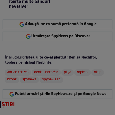
foarte multe gânduri
negative”
Adaugă-ne ca sursă preferată în Google
Urmărește SpyNews pe Discover
Cristea, uite ce-ai pierdut! Denisa Nechifor,
În articolul
topless pe nisipul fierbinte
:
adrian cristea
denisa nechifor
plaja
topless
nisip
bronz
spynews
spynews.ro
Puteți urmări știrile SpyNews.ro și pe Google News
ȘTIRI