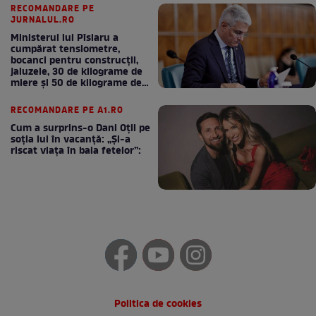
RECOMANDARE PE
JURNALUL.RO
Ministerul lui Pîslaru a
cumpărat tensiometre,
bocanci pentru construcții,
jaluzele, 30 de kilograme de
miere și 50 de kilograme de
cafea
RECOMANDARE PE A1.RO
Cum a surprins-o Dani Oțil pe
soția lui în vacanță: „Și-a
riscat viața în baia fetelor”:
Politica de cookies