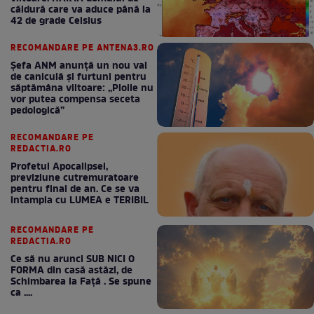
căldură care va aduce până la
42 de grade Celsius
RECOMANDARE PE ANTENA3.RO
Șefa ANM anunță un nou val
de caniculă și furtuni pentru
săptămâna viitoare: „Ploile nu
vor putea compensa seceta
pedologică”
RECOMANDARE PE
REDACTIA.RO
Profetul Apocalipsei,
previziune cutremuratoare
pentru final de an. Ce se va
intampla cu LUMEA e TERIBIL
RECOMANDARE PE
REDACTIA.RO
Ce să nu arunci SUB NICI O
FORMA din casă astăzi, de
Schimbarea la Față . Se spune
ca ....