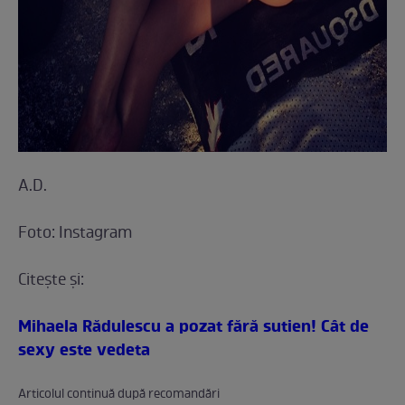
A.D.
Foto: Instagram
Citeşte şi:
Mihaela Rădulescu a pozat fără sutien! Cât de
sexy este vedeta
Articolul continuă după recomandări