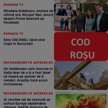
ROMANIA TV
Mirabela Grădinaru, mutare de
ultimă oră. Nicuşor Dan, anunţ
despre Prima Doamnă pe
Facebook
ROMANIA TV
Este COD ROŞU. Când vine
urgia în Bucureşti
RECOMANDARE PE ANTENA3.RO
Un moldovean care muncea în
Italia doar de o zi a fost lăsat
să moară pe şantier de 6
români. Aceștia riscă acum
închisoarea
RECOMANDARE PE ANTENA3.RO
Al cincilea val de caniculă va
sufoca Europa săptămâna
viitoare. HARTA domului de