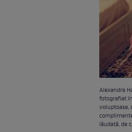
Alexandra Ha
fotografiat î
voluptoase, 
complimentel
lăudată, de c