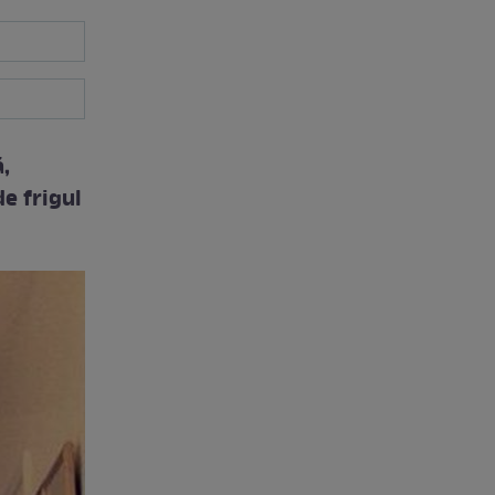
,
de frigul