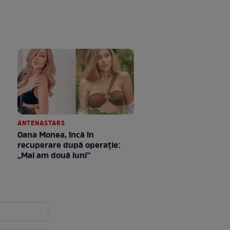
ANTENASTARS
Oana Monea, încă în
recuperare după operație:
„Mai am două luni”