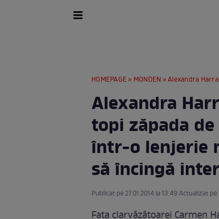
HOMEPAGE
»
MONDEN
» Alexandra Harra, soluţia pent
Alexandra Harra
topi zăpada de 
într-o lenjerie 
să încingă inte
Publicat pe 27.01.2014 la 13:49 Actualizat pe 
Fata clarvăzătoarei Carmen Ha