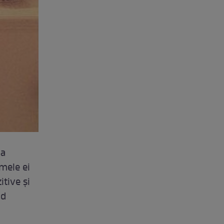
-a
rmele ei
tive şi
nd