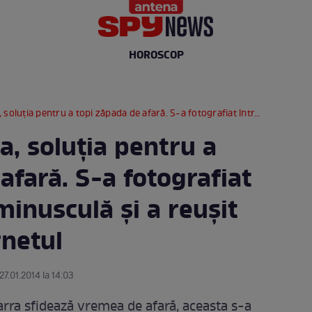
HOROSCOP
ru a topi zăpada de afară. S-a fotografiat într-o lenjerie minusculă şi a reuşit să încingă internetul
, soluţia pentru a
afară. S-a fotografiat
minusculă şi a reuşit
rnetul
27.01.2014 la 14:03
rra sfidează vremea de afară, aceasta s-a