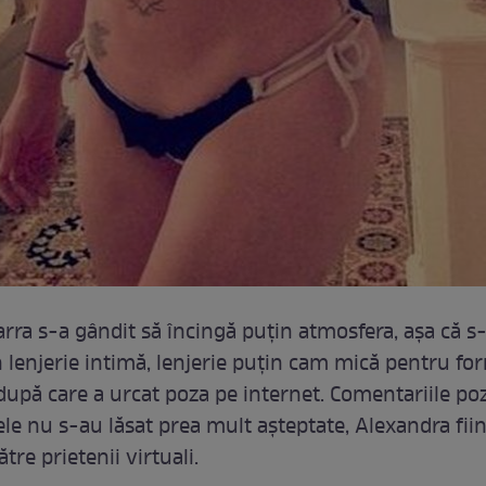
rra s-a gândit să încingă puţin atmosfera, aşa că s
n lenjerie intimă, lenjerie puţin cam mică pentru fo
după care a urcat poza pe internet. Comentariile pozi
e nu s-au lăsat prea mult aşteptate, Alexandra fii
ătre prietenii virtuali.