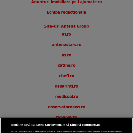
Anunturi imobiliare pe Lajumate.ro
Echipa redactionala
Site-uri Antena Group
a1.ro
antenastars.ro
as.ro
catine.ro
chefi.ro
deparinti.ro
medicool.ro
observatornews.ro
tvhappy.ro
Nouă ne pasă ca datele tale personale să rămână confidențiale
useit.ro
589
Noi și partenerii noștri
stocăm și/sau accesăm informații pe dispozitivul dvs., precum identificatorii cookie