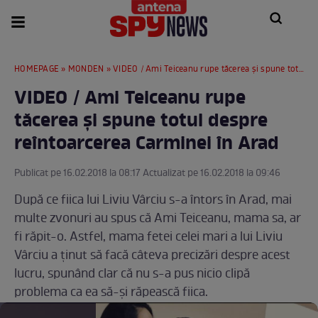
HOMEPAGE
»
MONDEN
» VIDEO / Ami Teiceanu rupe tăcerea şi spune totul despre reîntoarcerea Carminei în Arad
VIDEO / Ami Teiceanu rupe
tăcerea şi spune totul despre
reîntoarcerea Carminei în Arad
Publicat pe 16.02.2018 la 08:17 Actualizat pe 16.02.2018 la 09:46
După ce fiica lui Liviu Vârciu s-a întors în Arad, mai
multe zvonuri au spus că Ami Teiceanu, mama sa, ar
fi răpit-o. Astfel, mama fetei celei mari a lui Liviu
Vârciu a ţinut să facă câteva precizări despre acest
lucru, spunând clar că nu s-a pus nicio clipă
problema ca ea să-şi răpească fiica.