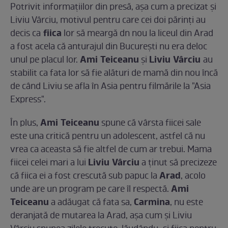
Potrivit informaţiilor din presă, aşa cum a precizat şi
Liviu Vârciu, motivul pentru care cei doi părinţi au
fiica
decis ca
lor să meargă dn nou la liceul din Arad
a fost acela că anturajul din Bucureşti nu era deloc
Ami Teiceanu
Liviu Vârciu
unul pe placul lor.
şi
au
stabilit ca fata lor să fie alături de mamă din nou încă
de când Liviu se afla în Asia pentru filmările la "Asia
Express".
Ami Teiceanu
În plus,
spune că vârsta fiicei sale
este una critică pentru un adolescent, astfel că nu
vrea ca aceasta să fie altfel de cum ar trebui. Mama
Liviu Vârciu
fiicei celei mari a lui
a ţinut să precizeze
Arad
că fiica ei a fost crescută sub papuc la
, acolo
Ami
unde are un program pe care îl respectă.
Teiceanu
Carmina
a adăugat că fata sa,
, nu este
deranjată de mutarea la Arad, aşa cum şi Liviu