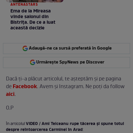
ANTENASTARS
Ema de la Mireasa
vinde salonul din
Bistrița. De ce a luat
această decizie
Adaugă-ne ca sursă preferată în Google
Urmărește SpyNews pe Discover
Dacă ţi-a plăcut articolul, te așteptăm și pe pagina
Facebook
de
. Avem și Instagram. Ne poți da follow
aici
.
O.P
VIDEO / Ami Teiceanu rupe tăcerea şi spune totul
În articolul
despre reîntoarcerea Carminei în Arad
: