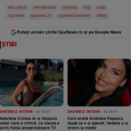
liviu varciu
ami teiceanu
carmina
fiica
arad
spynews
spynews.ro
spynews monden
video
Puteți urmări știrile SpyNews.ro și pe Google News
ȘTIRI
SHOWBIZ INTERN
• la 16:27
SHOWBIZ INTERN
• la 16:17
Gabriela Cristea le-a răspuns
Cum arată Andreea Popescu
celor care o critică. Ce mesaj a
după ce s-a operat. Vedeta s-a
scris fosta prezentatoare TV
întors la medic