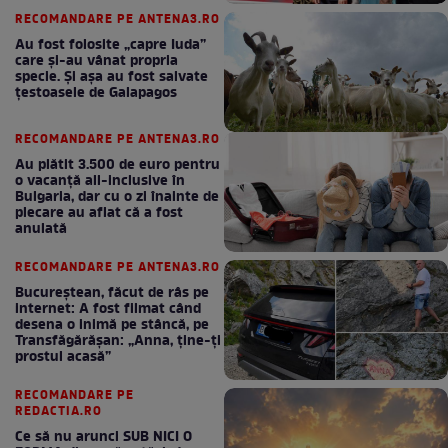
RECOMANDARE PE ANTENA3.RO
Au fost folosite „capre Iuda”
care și-au vânat propria
specie. Și așa au fost salvate
țestoasele de Galapagos
RECOMANDARE PE ANTENA3.RO
Au plătit 3.500 de euro pentru
o vacanță all-inclusive în
Bulgaria, dar cu o zi înainte de
plecare au aflat că a fost
anulată
RECOMANDARE PE ANTENA3.RO
Bucureștean, făcut de râs pe
internet: A fost filmat când
desena o inimă pe stâncă, pe
Transfăgărășan: „Anna, ține-ți
prostul acasă”
RECOMANDARE PE
REDACTIA.RO
Ce să nu arunci SUB NICI O