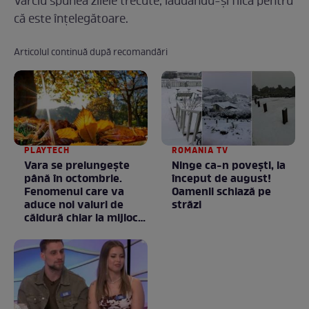
Vârciu spunea zilele trecute, lăudându-şi fiica pentru
că este înţelegătoare.
Articolul continuă după recomandări
PLAYTECH
ROMANIA TV
Vara se prelungeşte
Ninge ca-n povești, la
până în octombrie.
început de august!
Fenomenul care va
Oamenii schiază pe
aduce noi valuri de
străzi
căldură chiar la mijlocul
toamnei