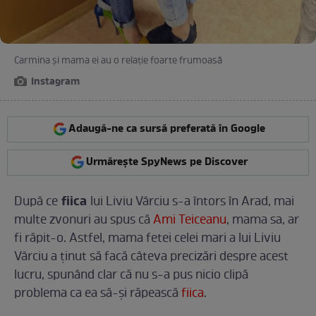
Carmina şi mama ei au o relaţie foarte frumoasă
Instagram
Adaugă-ne ca sursă preferată în Google
Urmărește SpyNews pe Discover
fiica
După ce
lui Liviu Vârciu s-a întors în Arad, mai
multe zvonuri au spus că
Ami Teiceanu
, mama sa, ar
fi răpit-o. Astfel, mama fetei celei mari a lui Liviu
Vârciu a ţinut să facă câteva precizări despre acest
lucru, spunând clar că nu s-a pus nicio clipă
problema ca ea să-şi răpească
fiica
.