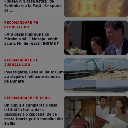
FORMA din casă astăzi, de
Schimbarea la Față . Se spune
ca ....
RECOMANDARE PE
REDACTIA.RO
«Am decis împreună cu
Mirabela să..." Mesajul venit
acum. Mii de reactii INSTANT
RECOMANDARE PE
JURNALUL.RO
Investigație, Canalul Bala: Cum
au dispărut milioane de euro
pe Dunăre
RECOMANDARE PE A1.RO
Un cuplu a cumpărat o casă
ieftină în Italia, dar a
descoperit o capcană. De ce
costa foarte puțin imobilul din
Sicilia