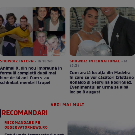
SHOWBIZ INTERN
• la 15:58
SHOWBIZ INTERNATIONAL
• la
15:51
Animal X, din nou împreună în
Cum arată locația din Madeira
formulă completă după mai
în care se vor căsători Cristiano
bine de 14 ani. Cum s-au
Ronaldo și Georgina Rodriguez.
schimbat membrii trupei
Evenimentul ar urma să aibă
loc pe 8 august
VEZI MAI MULT
RECOMANDĂRI
RECOMANDARE PE
OBSERVATORNEWS.RO