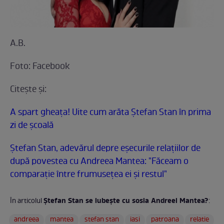
A.B.
Foto: Facebook
Citeşte şi:
A spart gheaţa! Uite cum arăta Ştefan Stan în prima
zi de şcoală
Ştefan Stan, adevărul depre eşecurile relaţiilor de
după povestea cu Andreea Mantea: "Făceam o
comparaţie între frumuseţea ei şi restul"
Ştefan Stan se iubeşte cu sosia Andreei Mantea?
În articolul
:
andreea
mantea
stefan stan
iasi
patroana
relatie