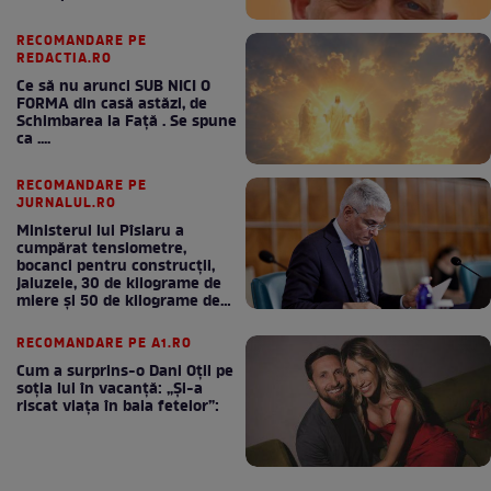
RECOMANDARE PE
REDACTIA.RO
Ce să nu arunci SUB NICI O
FORMA din casă astăzi, de
Schimbarea la Față . Se spune
ca ....
RECOMANDARE PE
JURNALUL.RO
Ministerul lui Pîslaru a
cumpărat tensiometre,
bocanci pentru construcții,
jaluzele, 30 de kilograme de
miere și 50 de kilograme de
cafea
RECOMANDARE PE A1.RO
Cum a surprins-o Dani Oțil pe
soția lui în vacanță: „Și-a
riscat viața în baia fetelor”: