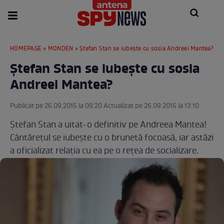
HOMEPAGE
»
MONDEN
» Ştefan Stan se iubeşte cu sosia Andreei Mantea?
Ştefan Stan se iubeşte cu sosia
Andreei Mantea?
Publicat pe 26.09.2015 la 09:20 Actualizat pe 26.09.2015 la 13:10
Ştefan Stan a uitat-o definitiv pe Andreea Mantea!
Cântăreţul se iubeşte cu o brunetă focoasă, iar astăzi
a oficializat relaţia cu ea pe o reţea de socializare.