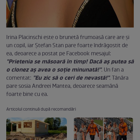
Irina Placinschi este o brunetă frumoasă care are şi
un copil, iar Ştefan Stan pare foarte îndrăgostit de
ea, deoarece a postat pe Facebook mesajul:
"Prietenia se măsoară în timp! Dacă aş putea să
o clonez aş avea o soţie minunată!"
. Un fan a
"Eu zic să o ceri de nevastă!"
comentat:
. Tânăra
pare sosia Andreei Mantea, deoarece seamănă
foarte bine cu ea.
Articolul continuă după recomandări