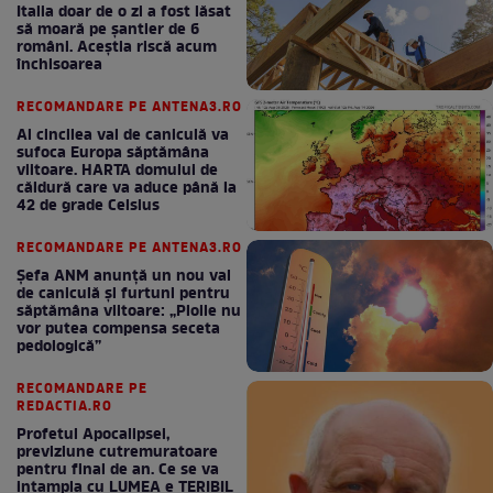
Italia doar de o zi a fost lăsat
să moară pe şantier de 6
români. Aceștia riscă acum
închisoarea
RECOMANDARE PE ANTENA3.RO
Al cincilea val de caniculă va
sufoca Europa săptămâna
viitoare. HARTA domului de
căldură care va aduce până la
42 de grade Celsius
RECOMANDARE PE ANTENA3.RO
Șefa ANM anunță un nou val
de caniculă și furtuni pentru
săptămâna viitoare: „Ploile nu
vor putea compensa seceta
pedologică”
RECOMANDARE PE
REDACTIA.RO
Profetul Apocalipsei,
previziune cutremuratoare
pentru final de an. Ce se va
intampla cu LUMEA e TERIBIL