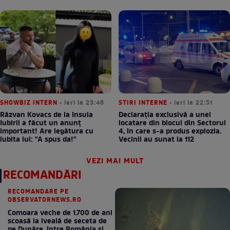
SHOWBIZ INTERN
• ieri la 23:46
STIRI INTERNE
• ieri la 22:51
Răzvan Kovacs de la Insula
Declarația exclusivă a unei
Iubirii a făcut un anunț
locatare din blocul din Sectorul
important! Are legătura cu
4, în care s-a produs explozia.
iubita lui: "A spus da!"
Vecinii au sunat la 112
VEZI MAI MULT
RECOMANDĂRI
RECOMANDARE PE
OBSERVATORNEWS.RO
Comoara veche de 1.700 de ani
scoasă la iveală de seceta de
pe Dunăre, între România şi