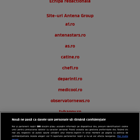
Echipa redactionala
Site-uri Antena Group
a1.ro
antenastars.ro
as.ro
catine.ro
chefi.ro
deparinti.ro
medicool.ro
observatornews.ro
tvhappy.ro
Nouă ne pasă ca datele tale personale să rămână confidențiale
useit.ro
589
Noi și partenerii noștri
stocăm și/sau accesăm informații pe dispozitivul dvs., precum identificatorii cookie
unici pentru prelucrarea datelor cu caracter personal. Puteți accepta sau gestiona preferințele dvs. făcând clic
zutv.ro
mai jos, respectiv vă puteți opune utilizării unui interes legitim în orice moment pe pagina cu politica de
Mai multe
confidențialitate. Aceste alegeri vor fi raportate partenerilor noștri și nu vă vor afecta navigarea.
detalii