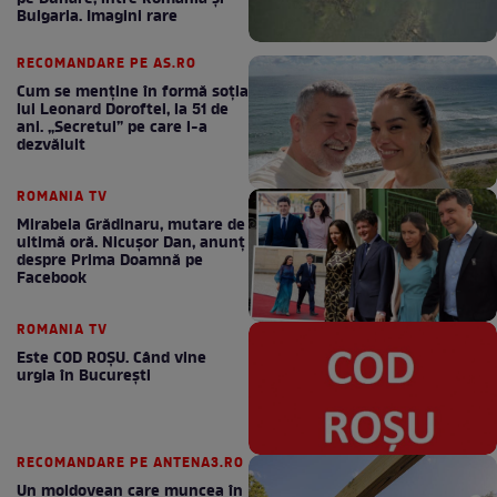
Bulgaria. Imagini rare
RECOMANDARE PE AS.RO
Cum se menţine în formă soţia
lui Leonard Doroftei, la 51 de
ani. „Secretul” pe care l-a
dezvăluit
ROMANIA TV
Mirabela Grădinaru, mutare de
ultimă oră. Nicuşor Dan, anunţ
despre Prima Doamnă pe
Facebook
ROMANIA TV
Este COD ROŞU. Când vine
urgia în Bucureşti
RECOMANDARE PE ANTENA3.RO
Un moldovean care muncea în