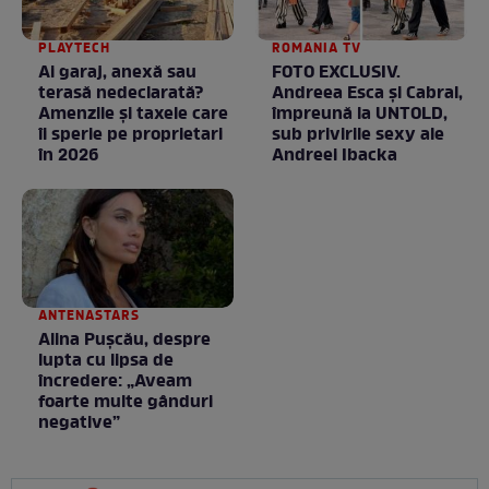
PLAYTECH
ROMANIA TV
Ai garaj, anexă sau
FOTO EXCLUSIV.
terasă nedeclarată?
Andreea Esca şi Cabral,
Amenzile și taxele care
împreună la UNTOLD,
îi sperie pe proprietari
sub privirile sexy ale
în 2026
Andreei Ibacka
ANTENASTARS
Alina Pușcău, despre
lupta cu lipsa de
încredere: „Aveam
foarte multe gânduri
negative”