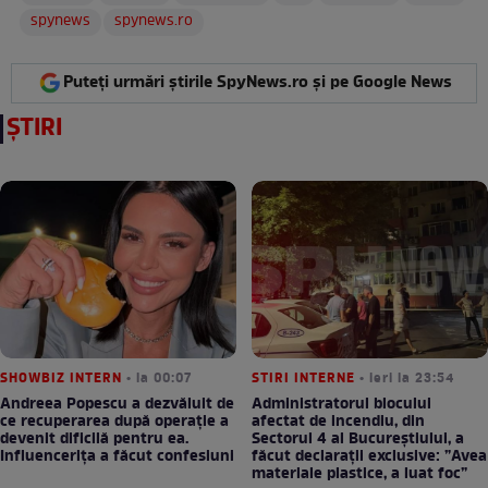
spynews
spynews.ro
Puteți urmări știrile SpyNews.ro și pe Google News
ȘTIRI
SHOWBIZ INTERN
• la 00:07
STIRI INTERNE
• ieri la 23:54
Andreea Popescu a dezvăluit de
Administratorul blocului
ce recuperarea după operație a
afectat de incendiu, din
devenit dificilă pentru ea.
Sectorul 4 al Bucureștiului, a
Influencerița a făcut confesiuni
făcut declarații exclusive: ”Avea
materiale plastice, a luat foc”