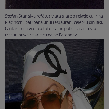
Ştefan Stan şi-a refăcut viaţa şi are o relaţie cu Irina
Placinschi, patroana unui restaurant celebru din Iaşi.
Cântăreţul a vrut ca totul să fie public, aşa că s-a
trecut într-o relaţie cu ea pe Facebook.