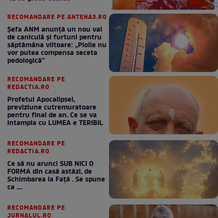
RECOMANDARE PE ANTENA3.RO
Șefa ANM anunță un nou val
de caniculă și furtuni pentru
săptămâna viitoare: „Ploile nu
vor putea compensa seceta
pedologică”
RECOMANDARE PE
REDACTIA.RO
Profetul Apocalipsei,
previziune cutremuratoare
pentru final de an. Ce se va
intampla cu LUMEA e TERIBIL
RECOMANDARE PE
REDACTIA.RO
Ce să nu arunci SUB NICI O
FORMA din casă astăzi, de
Schimbarea la Față . Se spune
ca ....
RECOMANDARE PE
JURNALUL.RO