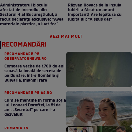
Administratorul blocului
Răzvan Kovacs de la Insula
afectat de incendiu, din
Iubirii a făcut un anunț
Sectorul 4 al Bucureștiului, a
important! Are legătura cu
făcut declarații exclusive: ”Avea
iubita lui: "A spus da!"
materiale plastice, a luat foc”
VEZI MAI MULT
RECOMANDĂRI
RECOMANDARE PE
OBSERVATORNEWS.RO
Comoara veche de 1.700 de ani
scoasă la iveală de seceta de
pe Dunăre, între România şi
Bulgaria. Imagini rare
RECOMANDARE PE AS.RO
Cum se menţine în formă soţia
lui Leonard Doroftei, la 51 de
ani. „Secretul” pe care l-a
dezvăluit
ROMANIA TV