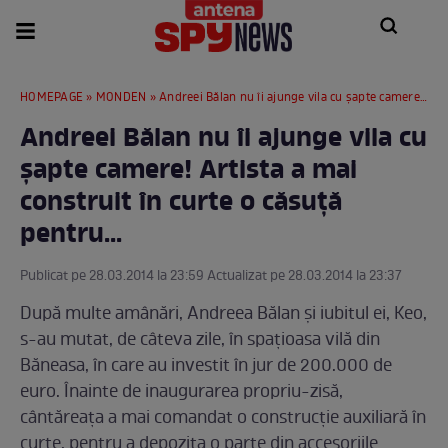
HOMEPAGE
»
MONDEN
» Andreei Bălan nu îi ajunge vila cu şapte camere! Artista a mai construit în curte o căsuţă pentru...
Andreei Bălan nu îi ajunge vila cu
şapte camere! Artista a mai
construit în curte o căsuţă
pentru...
Publicat pe 28.03.2014 la 23:59 Actualizat pe 28.03.2014 la 23:37
După multe amânări, Andreea Bălan şi iubitul ei, Keo,
s-au mutat, de câteva zile, în spaţioasa vilă din
Băneasa, în care au investit în jur de 200.000 de
euro. Înainte de inaugurarea propriu-zisă,
cântăreaţa a mai comandat o construcţie auxiliară în
curte, pentru a depozita o parte din accesoriile