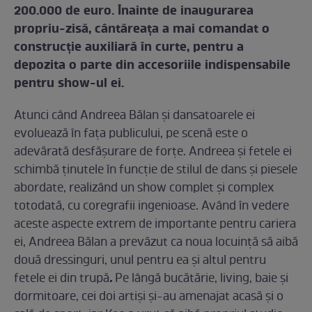
200.000 de euro. Înainte de inaugurarea
propriu-zisă, cântăreaţa a mai comandat o
construcţie auxiliară în curte, pentru a
depozita o parte din accesoriile indispensabile
pentru show-ul ei.
Atunci când Andreea Bălan şi dansatoarele ei
evoluează în faţa publicului, pe scenă este o
adevărată desfăşurare de forţe. Andreea şi fetele ei
schimbă ţinutele în funcţie de stilul de dans şi piesele
abordate, realizând un show complet şi complex
totodată, cu coregrafii ingenioase. Având în vedere
aceste aspecte extrem de importante pentru cariera
ei, Andreea Bălan a prevăzut ca noua locuinţă să aibă
două dressinguri, unul pentru ea şi altul pentru
.
fetele ei din trupă
Pe lângă bucătărie, living, baie şi
dormitoare, cei doi artişi şi-au amenajat acasă şi o