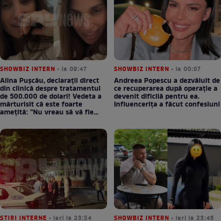
SHOWBIZ INTERN
• la 09:47
SHOWBIZ INTERN
• la 00:07
Alina Pușcău, declarații direct
Andreea Popescu a dezvăluit de
din clinică despre tratamentul
ce recuperarea după operație a
de 500.000 de dolari! Vedeta a
devenit dificilă pentru ea.
mărturisit că este foarte
Influencerița a făcut confesiuni
amețită: ”Nu vreau să vă fie
milă”
STIRI INTERNE
• ieri la 23:54
SHOWBIZ INTERN
• ieri la 23:46