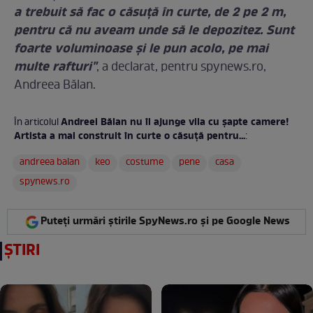
a trebuit să fac o căsuţă în curte, de 2 pe 2 m,
pentru că nu aveam unde să le depozitez. Sunt
foarte voluminoase şi le pun acolo, pe mai
multe rafturi"
, a declarat, pentru spynews.ro,
Andreea Bălan.
Andreei Bălan nu îi ajunge vila cu şapte camere!
În articolul
Artista a mai construit în curte o căsuţă pentru...
:
andreea balan
keo
costume
pene
casa
spynews.ro
Puteți urmări știrile SpyNews.ro și pe Google News
ȘTIRI