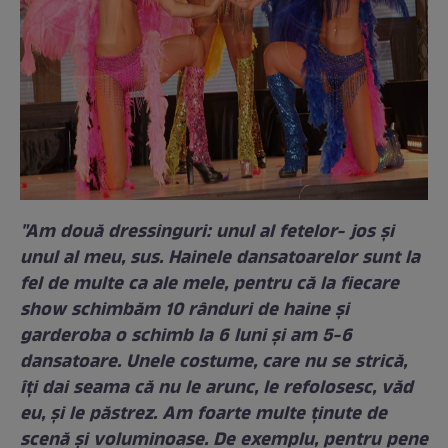
"Am două dressinguri: unul al fetelor- jos şi
unul al meu, sus. Hainele dansatoarelor sunt la
fel de multe ca ale mele, pentru că la fiecare
show schimbăm 10 rânduri de haine şi
garderoba o schimb la 6 luni şi am 5-6
dansatoare. Unele costume, care nu se strică,
îţi dai seama că nu le arunc, le refolosesc, văd
eu
, şi le păstrez. Am foarte multe ţinute de
scenă şi voluminoase. De exemplu, pentru pene