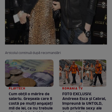
Articolul continuă după recomandări
PLAYTECH
ROMANIA TV
Cum obții o mărire de
FOTO EXCLUSIV.
salariu. Greșeala care îi
Andreea Esca şi Cabral,
costă pe mulți angajați
împreună la UNTOLD,
mii de lei, ce nu trebuie
sub privirile sexy ale