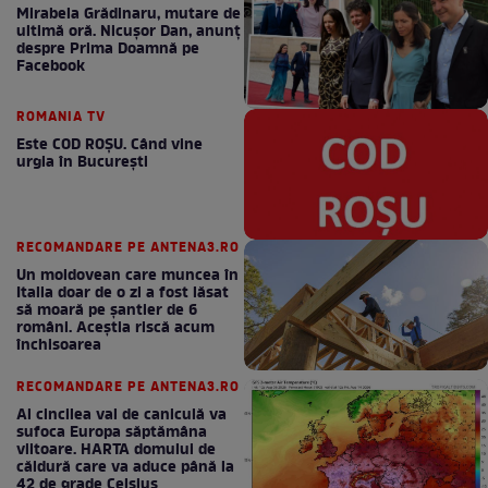
Mirabela Grădinaru, mutare de
ultimă oră. Nicuşor Dan, anunţ
despre Prima Doamnă pe
Facebook
ROMANIA TV
Este COD ROŞU. Când vine
urgia în Bucureşti
RECOMANDARE PE ANTENA3.RO
Un moldovean care muncea în
Italia doar de o zi a fost lăsat
să moară pe şantier de 6
români. Aceștia riscă acum
închisoarea
RECOMANDARE PE ANTENA3.RO
Al cincilea val de caniculă va
sufoca Europa săptămâna
viitoare. HARTA domului de
căldură care va aduce până la
42 de grade Celsius