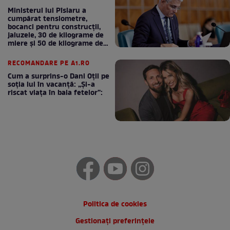
Ministerul lui Pîslaru a
cumpărat tensiometre,
bocanci pentru construcții,
jaluzele, 30 de kilograme de
miere și 50 de kilograme de
cafea
RECOMANDARE PE A1.RO
Cum a surprins-o Dani Oțil pe
soția lui în vacanță: „Și-a
riscat viața în baia fetelor”:
Politica de cookies
Gestionați preferințele