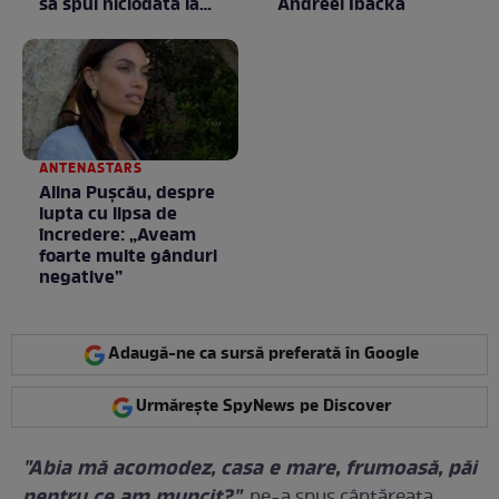
să spui niciodată la
Andreei Ibacka
negociere
ANTENASTARS
Alina Pușcău, despre
lupta cu lipsa de
încredere: „Aveam
foarte multe gânduri
negative”
Adaugă-ne ca sursă preferată în Google
Urmărește SpyNews pe Discover
"Abia mă acomodez, casa e mare, frumoasă, păi
pentru ce am muncit?"