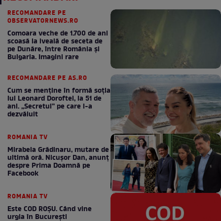
RECOMANDARE PE
OBSERVATORNEWS.RO
Comoara veche de 1.700 de ani
scoasă la iveală de seceta de
pe Dunăre, între România şi
Bulgaria. Imagini rare
RECOMANDARE PE AS.RO
Cum se menţine în formă soţia
lui Leonard Doroftei, la 51 de
ani. „Secretul” pe care l-a
dezvăluit
ROMANIA TV
Mirabela Grădinaru, mutare de
ultimă oră. Nicuşor Dan, anunţ
despre Prima Doamnă pe
Facebook
ROMANIA TV
Este COD ROŞU. Când vine
urgia în Bucureşti