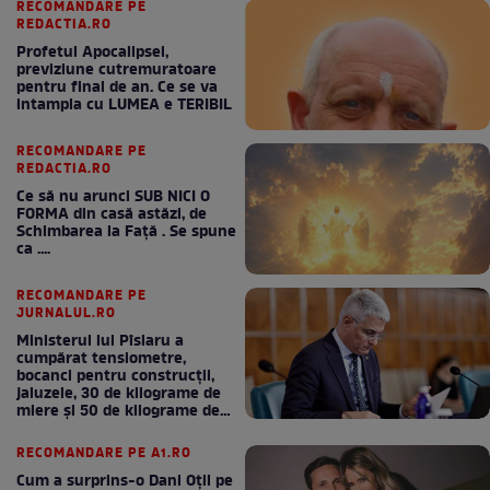
RECOMANDARE PE
REDACTIA.RO
Profetul Apocalipsei,
previziune cutremuratoare
pentru final de an. Ce se va
intampla cu LUMEA e TERIBIL
RECOMANDARE PE
REDACTIA.RO
Ce să nu arunci SUB NICI O
FORMA din casă astăzi, de
Schimbarea la Față . Se spune
ca ....
RECOMANDARE PE
JURNALUL.RO
Ministerul lui Pîslaru a
cumpărat tensiometre,
bocanci pentru construcții,
jaluzele, 30 de kilograme de
miere și 50 de kilograme de
cafea
RECOMANDARE PE A1.RO
Cum a surprins-o Dani Oțil pe