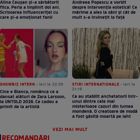
Alina Ceușan și-a sărbătorit
Andreea Popescu a vorbit
fiica. Perla a împlinit doi ani.
despre intervenția estetică! Ce
Scrisoarea influenceriței cu
mărime a ales la sâni și cât de
care și-a emoționat fanii
mult s-a învinețit la față
SHOWBIZ INTERN
• ieri la 22:06
STIRI INTERNATIONALE
• ieri la
21:19
Cine e Bianca, românca ce a
Ce au stabilit anchetatorii într-
dansat alături de Zara Larsson,
unul dintre cele mai
la UNTOLD 2026. Ce cadou a
misterioase cazuri din lumea
primit de la artistă
mondenă. O creatoare de modă
a fost găsită moartă pe iaht
VEZI MAI MULT
RECOMANDĂRI