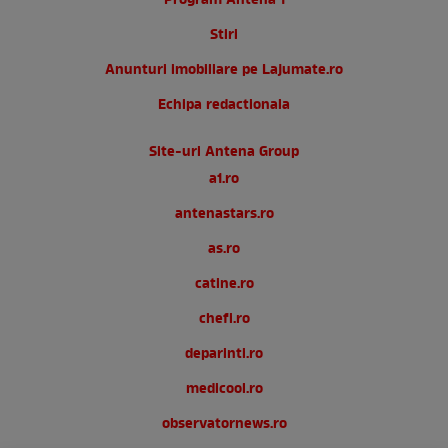
Program Antena 1
Stiri
Anunturi imobiliare pe Lajumate.ro
Echipa redactionala
Site-uri Antena Group
a1.ro
antenastars.ro
as.ro
catine.ro
chefi.ro
deparinti.ro
medicool.ro
observatornews.ro