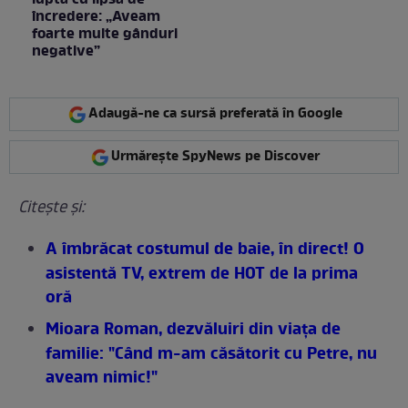
lupta cu lipsa de
încredere: „Aveam
foarte multe gânduri
negative”
Adaugă-ne ca sursă preferată în Google
Urmărește SpyNews pe Discover
Citeşte şi:
A îmbrăcat costumul de baie, în direct! O
asistentă TV, extrem de HOT de la prima
oră
Mioara Roman, dezvăluiri din viaţa de
familie: "Când m-am căsătorit cu Petre, nu
aveam nimic!"