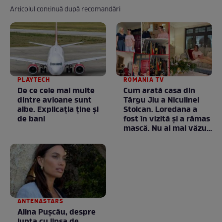
Articolul continuă după recomandări
PLAYTECH
ROMANIA TV
De ce cele mai multe
Cum arată casa din
dintre avioane sunt
Târgu Jiu a Niculinei
albe. Explicația ține și
Stoican. Loredana a
de bani
fost în vizită și a rămas
mască. Nu ai mai văzut
la nimeni așa ceva:
Fără cuvinte / VIDEO
ANTENASTARS
Alina Pușcău, despre