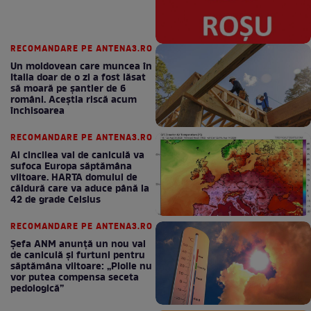
RECOMANDARE PE ANTENA3.RO
Un moldovean care muncea în
Italia doar de o zi a fost lăsat
să moară pe şantier de 6
români. Aceștia riscă acum
închisoarea
RECOMANDARE PE ANTENA3.RO
Al cincilea val de caniculă va
sufoca Europa săptămâna
viitoare. HARTA domului de
căldură care va aduce până la
42 de grade Celsius
RECOMANDARE PE ANTENA3.RO
Șefa ANM anunță un nou val
de caniculă și furtuni pentru
săptămâna viitoare: „Ploile nu
vor putea compensa seceta
pedologică”