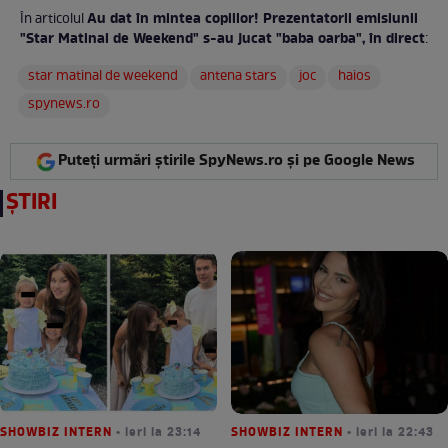
Au dat în mintea copiilor! Prezentatorii emisiunii
În articolul
"Star Matinal de Weekend" s-au jucat "baba oarba", în direct
:
star matinal de weekend
antena stars
joc
haios
spynews.ro
Puteți urmări știrile SpyNews.ro și pe Google News
ȘTIRI
SHOWBIZ INTERN
• ieri la 23:14
SHOWBIZ INTERN
• ieri la 22:43