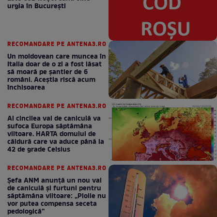
urgia în Bucureşti
RECOMANDARE PE ANTENA3.RO
Un moldovean care muncea în
Italia doar de o zi a fost lăsat
să moară pe şantier de 6
români. Aceștia riscă acum
închisoarea
RECOMANDARE PE ANTENA3.RO
Al cincilea val de caniculă va
sufoca Europa săptămâna
viitoare. HARTA domului de
căldură care va aduce până la
42 de grade Celsius
RECOMANDARE PE ANTENA3.RO
Șefa ANM anunță un nou val
de caniculă și furtuni pentru
săptămâna viitoare: „Ploile nu
vor putea compensa seceta
pedologică”