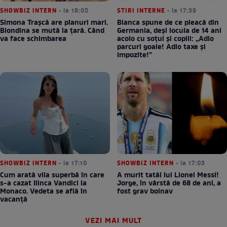
SHOWBIZ INTERN
• la 18:05
STIRI INTERNE
• la 17:39
Simona Trașcă are planuri mari.
Bianca spune de ce pleacă din
Blondina se mută la țară. Când
Germania, deși locuia de 14 ani
va face schimbarea
acolo cu soțul și copiii: „Adio
parcuri goale! Adio taxe și
impozite!”
SHOWBIZ INTERN
• la 17:10
SHOWBIZ INTERN
• la 17:03
Cum arată vila superbă în care
A murit tatăl lui Lionel Messi!
s-a cazat Ilinca Vandici la
Jorge, în vârstă de 68 de ani, a
Monaco. Vedeta se află în
fost grav bolnav
vacanță
VEZI MAI MULT