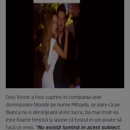
Deşi Victor a fost suprins în compania unei
domnişoare blonde pe nume Mihaela, se pare că pe
Bianca nu o deranjează acest lucru, ba mai mult ea
este foarte fericită şi spune că fostul ei soţ poate să
"Nu există lumină în acest subiect.
facă ce vrea.