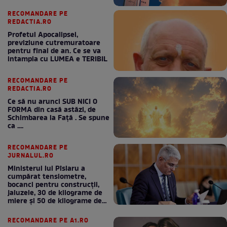
RECOMANDARE PE
REDACTIA.RO
Profetul Apocalipsei,
previziune cutremuratoare
pentru final de an. Ce se va
intampla cu LUMEA e TERIBIL
RECOMANDARE PE
REDACTIA.RO
Ce să nu arunci SUB NICI O
FORMA din casă astăzi, de
Schimbarea la Față . Se spune
ca ....
RECOMANDARE PE
JURNALUL.RO
Ministerul lui Pîslaru a
cumpărat tensiometre,
bocanci pentru construcții,
jaluzele, 30 de kilograme de
miere și 50 de kilograme de
cafea
RECOMANDARE PE A1.RO