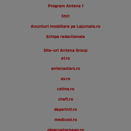
Program Antena 1
Stiri
Anunturi imobiliare pe Lajumate.ro
Echipa redactionala
Site-uri Antena Group
a1.ro
antenastars.ro
as.ro
catine.ro
chefi.ro
deparinti.ro
medicool.ro
observatornews.ro