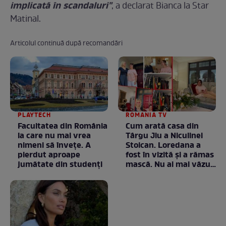
implicată în scandaluri"
, a declarat Bianca la Star
Matinal.
Articolul continuă după recomandări
PLAYTECH
ROMANIA TV
Facultatea din România
Cum arată casa din
la care nu mai vrea
Târgu Jiu a Niculinei
nimeni să înveţe. A
Stoican. Loredana a
pierdut aproape
fost în vizită și a rămas
jumătate din studenţi
mască. Nu ai mai văzut
la nimeni așa ceva:
Fără cuvinte / VIDEO