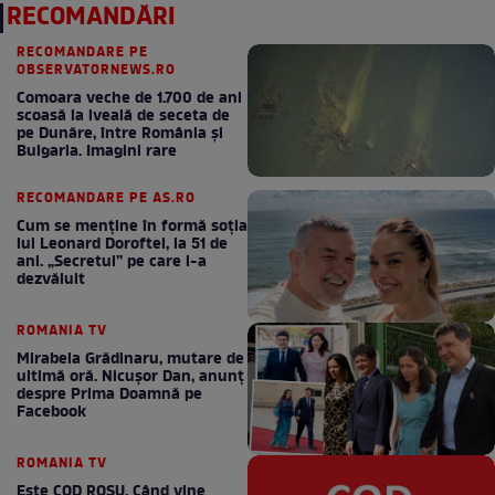
RECOMANDĂRI
RECOMANDARE PE
OBSERVATORNEWS.RO
Comoara veche de 1.700 de ani
scoasă la iveală de seceta de
pe Dunăre, între România şi
Bulgaria. Imagini rare
RECOMANDARE PE AS.RO
Cum se menţine în formă soţia
lui Leonard Doroftei, la 51 de
ani. „Secretul” pe care l-a
dezvăluit
ROMANIA TV
Mirabela Grădinaru, mutare de
ultimă oră. Nicuşor Dan, anunţ
despre Prima Doamnă pe
Facebook
ROMANIA TV
Este COD ROŞU. Când vine