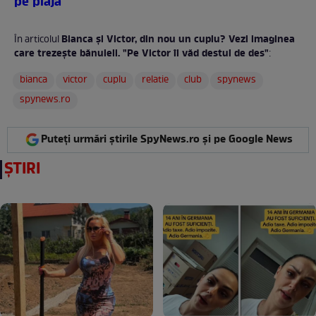
pe plajă
Bianca şi Victor, din nou un cuplu? Vezi imaginea
În articolul
care trezeşte bănuieli. "Pe Victor îl văd destul de des"
:
bianca
victor
cuplu
relatie
club
spynews
spynews.ro
Puteți urmări știrile SpyNews.ro și pe Google News
ȘTIRI