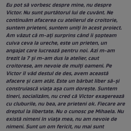
Eu pot să vorbesc despre mine, nu despre
Victor. Nu sunt purtătorul lui de cuvânt. Ne
continuăm afacerea cu atelierul de croitorie,
suntem prieteni, suntem uniţi în acest proiect.
Am văzut că m-aţi surprins când îi şopteam
cuiva ceva la ureche, este un prieten, un
angajat care lucrează pentru noi. Azi m-am
trezit la 7 şi m-am dus la atelier, caut
croitorese, am nevoie de mulţi oameni. Pe
Victor îl văd destul de des, avem această
afacere şi cam atât. Este un bărbat liber să-şi
construiască viaţa aşa cum doreşte. Suntem
tineri, socializăm, nu cred că Victor exagerează
cu cluburile, nu bea, are prieteni ok. Fiecare are
dreptul la libertate. Nu o cunosc pe Mihaela. Nu
există nimeni în viaţa mea, nu am nevoie de
nimeni. Sunt un om fericit, nu mai sunt